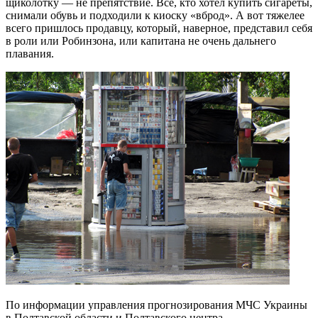
щиколотку — не препятствие. Все, кто хотел купить сигареты,
снимали обувь и подходили к киоску «вброд». А вот тяжелее
всего пришлось продавцу, который, наверное, представил себя
в роли или Робинзона, или капитана не очень дальнего
плавания.
По информации управления прогнозирования МЧС Украины
в Полтавской области и Полтавского центра