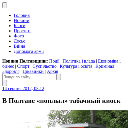
Головна
Новини
Блоги
Проекти
Фото
Досьє
Війна
Допомога армії
Новини Полтавщини:
Події
|
Політика і влада
|
Економіка і
бізнес
|
Спорт
|
Суспільство
|
Культура і освіта
|
Кримінал
|
Здоров’я
|
Цікавинки
|
Архів
14 серпня 2012, 08:12
В Полтаве «поплыл» табачный киоск