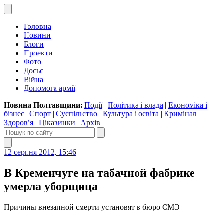
Головна
Новини
Блоги
Проекти
Фото
Досьє
Війна
Допомога армії
Новини Полтавщини:
Події
|
Політика і влада
|
Економіка і
бізнес
|
Спорт
|
Суспільство
|
Культура і освіта
|
Кримінал
|
Здоров’я
|
Цікавинки
|
Архів
12 серпня 2012, 15:46
В Кременчуге на табачной фабрике
умерла уборщица
Причины внезапной смерти установят в бюро СМЭ