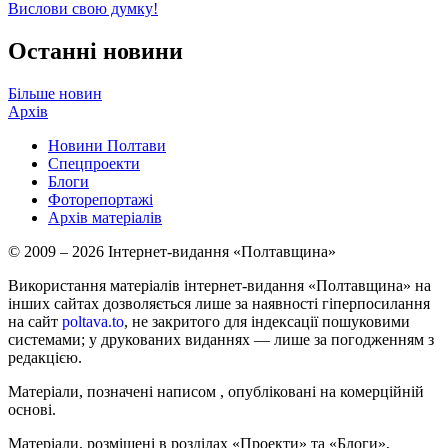
Вислови свою думку!
Останні новини
Більше новин
Архів
Новини Полтави
Спецпроекти
Блоги
Фоторепортажі
Архів матеріалів
© 2009 – 2026 Інтернет-видання «Полтавщина»
Використання матеріалів інтернет-видання «Полтавщина» на
інших сайтах дозволяється лише за наявності гіперпосилання
на сайт
poltava.to
, не закритого для індексації пошуковими
системами; у друкованих виданнях — лише за погодженням з
редакцією.
Матеріали, позначені написом
, опубліковані на комерційній
основі.
Матеріали, розміщені в розділах «Проекти» та «Блоги»,