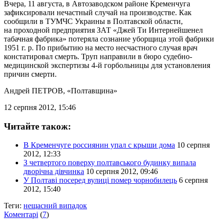
Вчера, 11 августа, в Автозаводском районе Кременчуга
зафиксировали нечастный случай на производстве. Как
сообщили в ТУМЧС Украины в Полтавской области,
на проходной предприятия ЗАТ «Джей Ти Интернейшенел
табачная фабрика» потеряла сознание уборщица этой фабрики
1951 г. р. По прибытию на место несчастного случая врач
констатировал смерть. Труп направили в бюро судебно-
медицинской экспертизы 4-й горбольницы для установления
причин смерти.
Андрей ПЕТРОВ
, «Полтавщина»
12 серпня 2012, 15:46
Читайте також:
В Кременчуге россиянин упал с крыши дома
10 серпня
2012, 12:33
З четвертого поверху полтавського будинку випала
дворічна дівчинка
10 серпня 2012, 09:46
У Полтаві посеред вулиці помер чорнобилець
6 серпня
2012, 15:40
Теги:
нещасний випадок
Коментарі
(
7
)