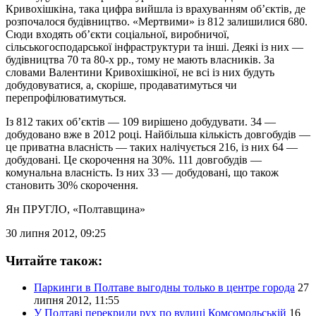
Кривохішкіна, така цифра вийшла із врахуванням об’єктів, де
розпочалося будівництво. «Мертвими» із 812 залишилися 680.
Сюди входять об’єкти соціальної, виробничої,
сільськогосподарської інфраструктури та інші. Деякі із них —
будівництва 70 та 80-х рр., тому не мають власників. За
словами Валентини Кривохішкіної, не всі із них будуть
добудовуватися, а, скоріше, продаватимуться чи
перепрофілюватимуться.
Із 812 таких об’єктів — 109 вирішено добудувати. 34 —
добудовано вже в 2012 році. Найбільша кількість довгобудів —
це приватна власність — таких налічується 216, із них 64 —
добудовані. Це скорочення на 30%. 111 довгобудів —
комунальна власність. Із них 33 — добудовані, що також
становить 30% скорочення.
Ян ПРУГЛО
, «Полтавщина»
30 липня 2012, 09:25
Читайте також:
Паркинги в Полтаве выгодны только в центре города
27
липня 2012, 11:55
У Полтаві перекрили рух по вулиці Комсомольській
16