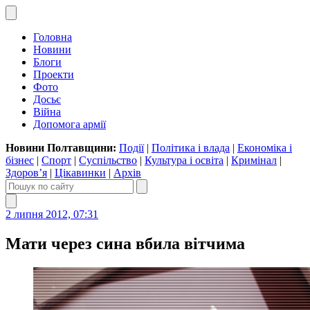
Головна
Новини
Блоги
Проекти
Фото
Досьє
Війна
Допомога армії
Новини Полтавщини:
Події
|
Політика і влада
|
Економіка і
бізнес
|
Спорт
|
Суспільство
|
Культура і освіта
|
Кримінал
|
Здоров’я
|
Цікавинки
|
Архів
2 липня 2012, 07:31
Мати через сина вбила вітчима