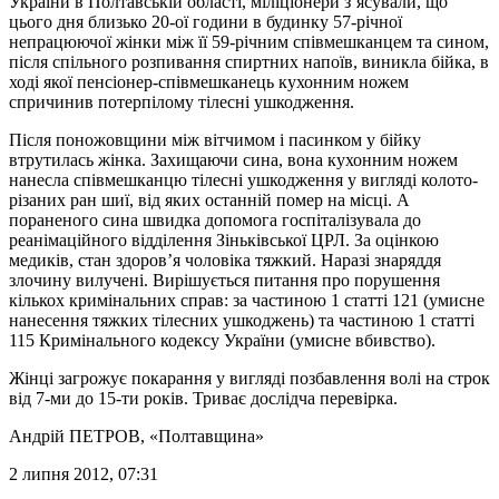
України в Полтавській області, міліціонери з’ясували, що
цього дня близько 20-ої години в будинку 57-річної
непрацюючої жінки між її 59-річним співмешканцем та сином,
після спільного розпивання спиртних напоїв, виникла бійка, в
ході якої пенсіонер-співмешканець кухонним ножем
спричинив потерпілому тілесні ушкодження.
Після поножовщини між вітчимом і пасинком у бійку
втрутилась жінка. Захищаючи сина, вона кухонним ножем
нанесла співмешканцю тілесні ушкодження у вигляді колото-
різаних ран шиї, від яких останній помер на місці. А
пораненого сина швидка допомога госпіталізувала до
реанімаційного відділення Зіньківської ЦРЛ. За оцінкою
медиків, стан здоров’я чоловіка тяжкий. Наразі знаряддя
злочину вилучені. Вирішується питання про порушення
кількох кримінальних справ: за частиною 1 статті 121 (умисне
нанесення тяжких тілесних ушкоджень) та частиною 1 статті
115 Кримінального кодексу України (умисне вбивство).
Жінці загрожує покарання у вигляді позбавлення волі на строк
від 7-ми до 15-ти років. Триває дослідча перевірка.
Андрій ПЕТРОВ
, «Полтавщина»
2 липня 2012, 07:31