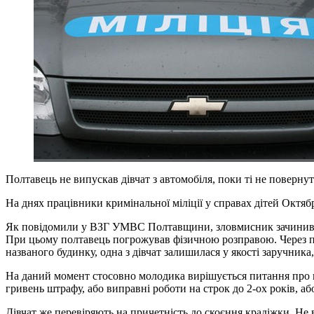
Полтавець не випускав дівчат з автомобіля, поки ті не поверну
На днях працівники кримінальної міліції у справах дітей Октяб
Як повідомили у ВЗГ УМВС Полтавщини, зловмисник зачинив 15-
При цьому полтавець погрожував фізичною розправою. Через певн
названого будинку, одна з дівчат залишилася у якості заручника
На даний момент стосовно молодика вирішується питання про п
гривень штрафу, або виправні роботи на строк до 2-ох років, або
Дівчат же перевіряють на причетність до скоєння крадіжки. Не