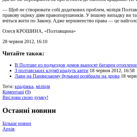
— Щоб не створювати собі додаткових проблем, міліція Полтави
правову оцінку діям правопорушників. У іншому випадку ви так
вчіться жити по Закону. Адже верховенство права — це найголо
Олеся КРОШИНА
, «Полтавщина»
28 червня 2012, 16:10
Читайте також:
В Полтаве из подъездов домов выносят батареи отоплени
З полтавських клумб крадуть квіти
18 червня 2012, 16:58
Лави на Панянському бульварі розібрали на дрова
18 черв
Теги:
крадіжка
,
міліція
Коментарі
(
9
)
Вислови свою думку!
Останні новини
Більше новин
Архів