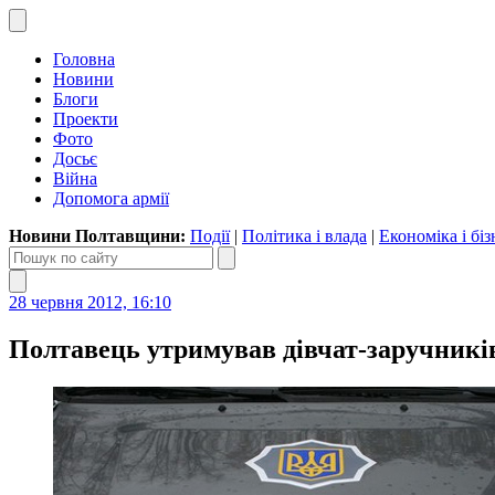
Головна
Новини
Блоги
Проекти
Фото
Досьє
Війна
Допомога армії
Новини Полтавщини:
Події
|
Політика і влада
|
Економіка і біз
28 червня 2012, 16:10
Полтавець утримував дівчат-заручників