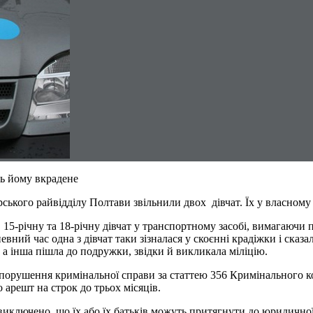
ть йому вкрадене
рського райвідділу Полтави звільнили двох дівчат. Їх у власному
річну та 18-річну дівчат у транспортному засобі, вимагаючи п
ий час одна з дівчат таки зізналася у скоєнні крадіжки і сказал
, а інша пішла до подружки, звідки й викликала міліцію.
орушення кримінальної справи за статтею 356 Кримінального код
 арешт на строк до трьох місяців.
 виключено, що їх або їх батьків можуть притягнути до юридичної