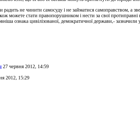
 радить не чинити самосуду і не займатися самоправством, а зв
ож можете стати правопорушником і нести за свої протиправні в
вніша ознака цивілізованої, демократичної держави,- зазначили
я
27 червня 2012, 14:59
ня 2012, 15:29