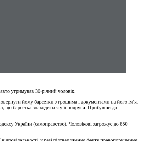
 авто утримував 30-річний чоловік.
овернути йому барсетки з грошима і документами на його ім’я.
а, що барсетка знаходиться у її подруги. Прибувши до
ексу України (самоправство). Чоловікові загрожує до 850
 відповідальності, у разі підтвердження факту правопорушення.