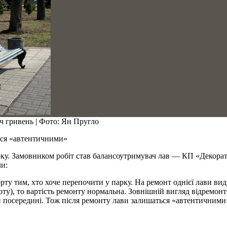
яч гривень | Фото: Ян Пругло
ься «автентичними»
ку. Замовником робіт став балансоутримувач лав — КП «Декорат
ли:
 тим, хто хоче перепочити у парку. На ремонт однієї лави виділ
оту), то вартість ремонту нормальна. Зовнішній вигляд відремон
ви посередині. Тож після ремонту лави залишаться «автентичними