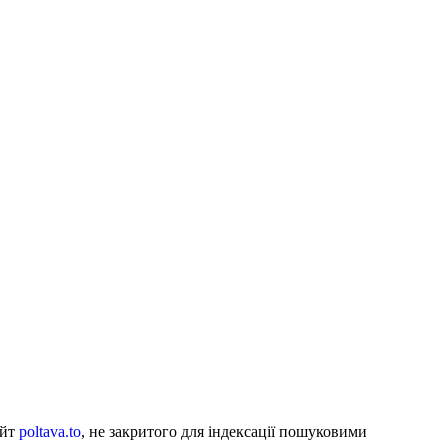
айт
poltava.to
, не закритого для індексації пошуковими