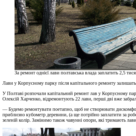
За ремонт однієї лави полтавська влада заплатить 2,5 тис
Лави у Корпусному парку після капітального ремонту залишат
У Полтаві розпочали капітальний ремонт лав у Корпусному пар
Олексій Харченко, відремонтують 22 лави, перші дві вже забра
— Будемо ремонтувати поетапно, щоб не створювати дискомфорту
приблизно кубометр деревини, (а ще потрібно заплатити за роб
зеленій колір. Замінимо також чавунні опори, які тримають ла