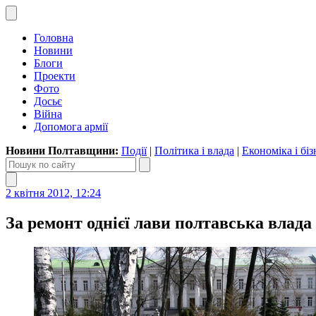
Головна
Новини
Блоги
Проекти
Фото
Досьє
Війна
Допомога армії
Новини Полтавщини:
Події
|
Політика і влада
|
Економіка і біз
2 квітня 2012, 12:24
За ремонт однієї лави полтавська влада