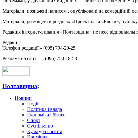
системами; у друкованих виданнях — лише за погодженням з р
Матеріали, позначені написом
, опубліковані на комерційній ос
Матеріали, розміщені в розділах «Проекти» та «Блоги», публікую
Редакція інтернет-видання «Полтавщина» не несе відповідальнос
Редакція –
Телефон редакції –
(095) 794-29-25
Реклама на сайті –
,
(095) 750-18-53
Полтавщина
:
Новини
Події
Політика і влада
Економіка і бізнес
Спорт
Суспільство
Культура і освіта
Кримінал