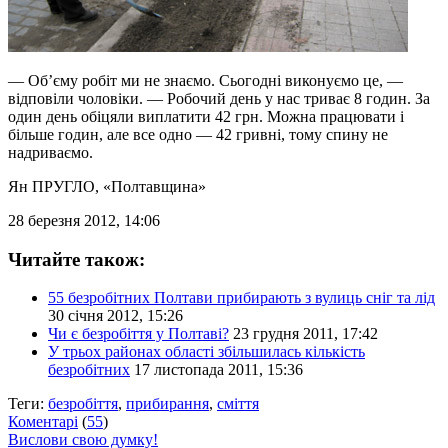
— Об’єму робіт ми не знаємо. Сьогодні виконуємо це, —
відповіли чоловіки. — Робочий день у нас триває 8 годин. За
один день обіцяли виплатити 42 грн. Можна працювати і
більше годин, але все одно — 42 гривні, тому спину не
надриваємо.
Ян ПРУГЛО
, «Полтавщина»
28 березня 2012, 14:06
Читайте також:
55 безробітних Полтави прибирають з вулиць сніг та лід
30 січня 2012, 15:26
Чи є безробіття у Полтаві?
23 грудня 2011, 17:42
У трьох районах області збільшилась кількість
безробітних
17 листопада 2011, 15:36
Теги:
безробіття
,
прибирання
,
сміття
Коментарі
(
55
)
Вислови свою думку!