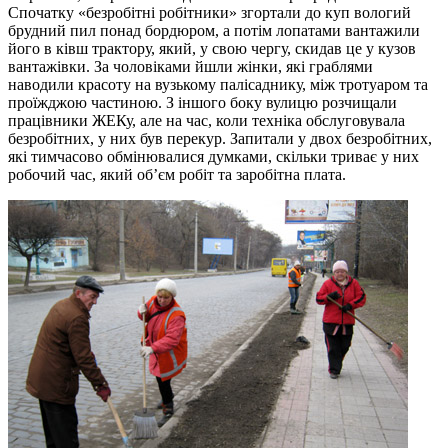
Спочатку «безробітні робітники» згортали до куп вологий
брудний пил понад бордюром, а потім лопатами вантажили
його в ківш трактору, який, у свою чергу, скидав це у кузов
вантажівки. За чоловіками йшли жінки, які граблями
наводили красоту на вузькому палісаднику, між тротуаром та
проїжджою частиною. З іншого боку вулицю розчищали
працівники ЖЕКу, але на час, коли техніка обслуговувала
безробітних, у них був перекур. Запитали у двох безробітних,
які тимчасово обмінювалися думками, скільки триває у них
робочий час, який об’єм робіт та заробітна плата.