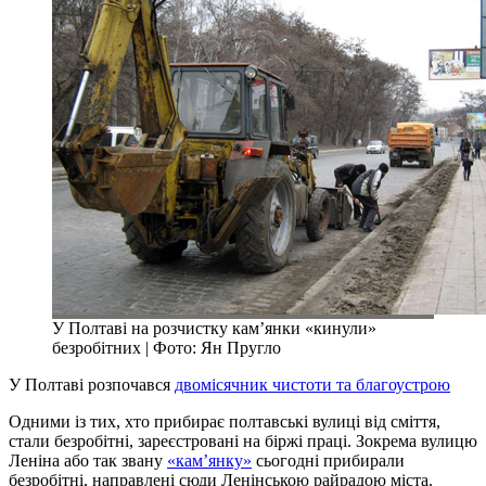
У Полтаві на розчистку кам’янки «кинули»
безробітних | Фото: Ян Пругло
У Полтаві розпочався
двомісячник чистоти та благоустрою
Одними із тих, хто прибирає полтавські вулиці від сміття,
стали безробітні, зареєстровані на біржі праці. Зокрема вулицю
Леніна або так звану
«кам’янку»
сьогодні прибирали
безробітні, направлені сюди Ленінською райрадою міста.