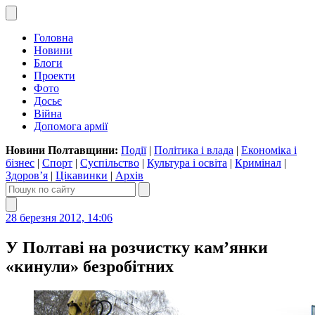
Головна
Новини
Блоги
Проекти
Фото
Досьє
Війна
Допомога армії
Новини Полтавщини:
Події
|
Політика і влада
|
Економіка і
бізнес
|
Спорт
|
Суспільство
|
Культура і освіта
|
Кримінал
|
Здоров’я
|
Цікавинки
|
Архів
28 березня 2012, 14:06
У Полтаві на розчистку кам’янки
«кинули» безробітних