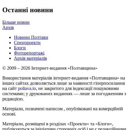
Останні новини
Більше новин
Архів
Новини Полтави
Спецпроекти
Блоги
Фоторепортажі
Архів матеріалів
© 2009 – 2026 Інтернет-видання «Полтавщина»
Використання матеріалів інтернет-видання «Полтавщина» на
інших сайтах дозволяється лише за наявності гіперпосилання
на сайт
poltava.to
, не закритого для індексації пошуковими
системами; у друкованих виданнях — лише за погодженням з
редакцією.
Матеріали, позначені написом
, опубліковані на комерційній
основі.
Матеріали, розміщені в розділах «Проекти» та «Блоги»,
публікуються за ініціативи сторонніх осіб і не є редакційними.