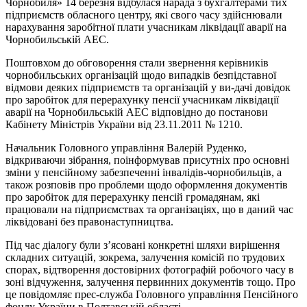
Чорнобиля» 14 березня відбулася нарада з бухгалтерами тих
підприємств обласного центру, які свого часу здійснювали
нарахування заробітної плати учасникам ліквідації аварії на
Чорнобильській АЕС.
Поштовхом до обговорення стали звернення керівників
чорнобильських організацій щодо випадків безпідставної
відмови деяких підприємств та організацій у ви-дачі довідок
про заробіток для перерахунку пенсії учасникам ліквідації
аварії на Чорнобильській АЕС відповідно до постанови
Кабінету Міністрів України від 23.11.2011 № 1210.
Начальник Головного управління Валерій Руденко,
відкриваючи зібрання, поінформував присутніх про основні
зміни у пенсійному забезпеченні інвалідів-чорнобильців, а
також розповів про проблеми щодо оформлення документів
про заробіток для перерахунку пенсій громадянам, які
працювали на підприємствах та організаціях, що в даний час
ліквідовані без правонаступництва.
Під час діалогу були з’ясовані конкретні шляхи вирішення
складних ситуацій, зокрема, залучення комісій по трудових
спорах, відтворення достовірних фотографій робочого часу в
зоні відчуження, залучення первинних документів тощо. Про
це повідомляє прес-служба Головного управління Пенсійного
фонду України в Полтавській області.