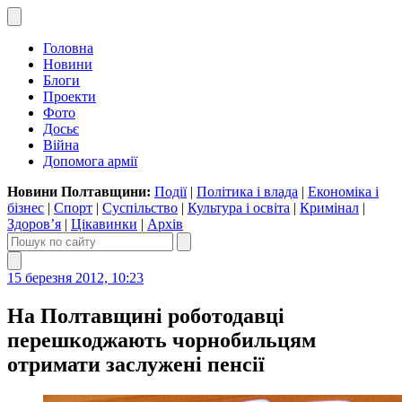
Головна
Новини
Блоги
Проекти
Фото
Досьє
Війна
Допомога армії
Новини Полтавщини:
Події
|
Політика і влада
|
Економіка і
бізнес
|
Спорт
|
Суспільство
|
Культура і освіта
|
Кримінал
|
Здоров’я
|
Цікавинки
|
Архів
15 березня 2012, 10:23
На Полтавщині роботодавці
перешкоджають чорнобильцям
отримати заслужені пенсії