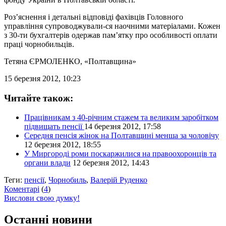
Роз’яснення і детальні відповіді фахівців Головного
управління супроводжували-ся наочними матеріалами. Кожен
з 30-ти бухгалтерів одержав пам’ятку про особливості оплати
праці чорнобильців.
Тетяна ЄРМОЛЕНКО
, «Полтавщина»
15 березня 2012, 10:23
Читайте також:
Працівникам з 40-річним стажем та великим заробітком
підвищать пенсії
14 березня 2012, 17:58
Середня пенсія жінок на Полтавщині менша за чоловічу
12 березня 2012, 18:55
У Миргороді роми поскаржилися на правоохоронців та
органи влади
12 березня 2012, 14:43
Теги:
пенсії
,
Чорнобиль
,
Валерій Руденко
Коментарі
(
4
)
Вислови свою думку!
Останні новини