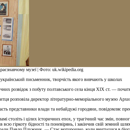
єзнавчому музеї | Фото: uk.wikipedia.org
країнський письменник, творчість якого вивчають у школах
чних розвідок з побуту полтавського села кінця XIX ст. — почат
итця розповіла директор літературно-меморіального музею Архип
асть представники влади та небайдужі городяни, повідомляє пре
ламі століть і цілих історичних епох, у трагічний час змін, повн
 всю гіркоту бідності та поневірянь, і закінчив свій земний шля
ади Павло Плужник. — Стає моторошно, коли вчитуєшся в біограф