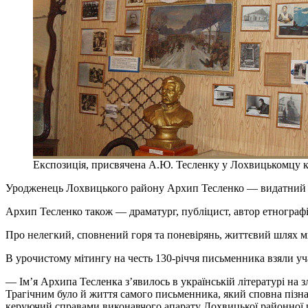
Експозиція, присвячена А.Ю. Тесленку у Лохвицькомцу кра
Уродженець Лохвицького району Архип Тесленко — видатний у
Архип Тесленко також — драматург, публіцист, автор етнографі
Про нелегкий, сповнений горя та поневірянь, життєвий шлях м
В урочистому мітингу на честь 130-річчя письменника взяли уч
— Ім’я Архипа Тесленка з’явилось в українській літературі на з
Трагічним було й життя самого письменника, який сповна пізнав
керуючий справами виконавчого апарату Лохвицької районної р