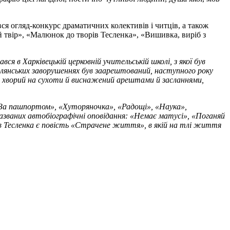
я огляд-конкурс драматичних колективів і читців, а також
 твір», «Малюнок до творів Тесленка», «Вишивка, виріб з
вся в Харківецькій церковній учительській школі, з якої був
селянських заворушеннях був заарештований, наступного року
де хворий на сухоти й виснажений арештами й засланнями,
 («За пашпортом», «Хуторяночка», «Радощі», «Наука»,
азваних автобіографічні оповідання: «Немає матусі», «Поганяй
ів Тесленка є повість «Страчене життя», в якій на тлі життя