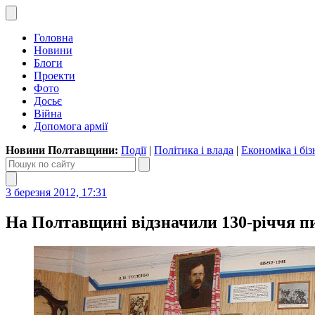
Головна
Новини
Блоги
Проекти
Фото
Досьє
Війна
Допомога армії
Новини Полтавщини:
Події
|
Політика і влада
|
Економіка і біз
3 березня 2012, 17:31
На Полтавщині відзначили 130-річчя 