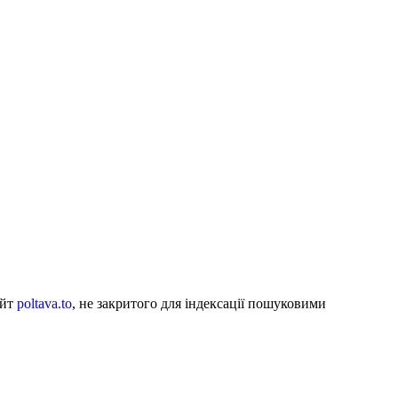
айт
poltava.to
, не закритого для індексації пошуковими