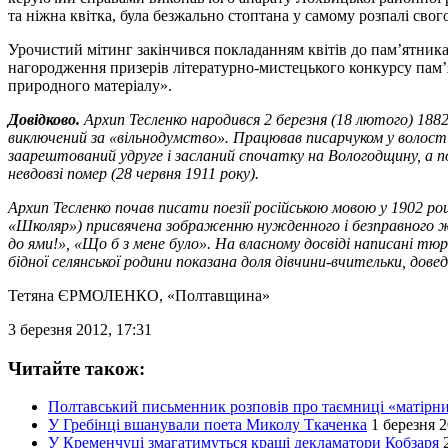
та ніжна квітка, була безжально стоптана у самому розпалі свого
Урочистий мітинг закінчився покладанням квітів до пам’ятника
нагородження призерів літературно-мистецького конкурсу пам’
природного матеріалу».
Довідково.
Архип Тесленко народився 2 березня (18 лютого) 1882 р
виключений за «вільнодумство». Працював писарчуком у волості
заарештований удруге і засланий спочатку на Вологодщину, а п
невдовзі помер (28 червня 1911 року).
Архип Тесленко почав писати поезії російською мовою у 1902 р
«Школяр») присвячена зображенню нужденного і безправного жи
до ями!», «Що б з мене було». На власному досвіді написані т
бідної селянської родини показана доля дівчини-вчительки, дов
Тетяна ЄРМОЛЕНКО
, «Полтавщина»
3 березня 2012, 17:31
Читайте також:
Полтавський письменник розповів про таємниці «матірни
У Гребінці вшанували поета Миколу Ткаченка
1 березня 2
У Кременчуці змагатимуться кращі декламатори Кобзаря