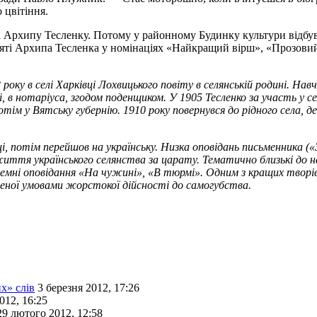
 цвітіння.
 Архипу Тесленку. Потому у районному Будинку культури відбувс
яті Архипа Тесленка у номінаціях «Найкращий вірш», «Прозовий
оку в селі Харківці Лохвицького повіту в селянській родині. Навча
, в нотаріуса, згодом поденщиком. У 1905 Тесленко за участь у 
отім у Вятську губернію. 1910 року повернувся до рідного села, 
оці, потім перейшов на українську. Низка оповідань письменника
ття українського селянства за царату. Тематично близькі до н
юремні оповідання «На чужині», «В тюрмі». Одним з кращих твор
еденої умовами жорстокої дійсності до самогубства.
х» слів
3 березня 2012, 17:26
012, 16:25
29 лютого 2012, 12:58