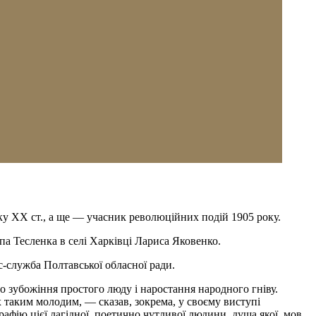
ку XX ст., а ще — учасник революційних подій 1905 року.
а Тесленка в селі Харківці Лариса Яковенко.
с-служба Полтавської обласної ради.
ого зубожіння простого люду і наростання народного гніву.
х таким молодим, — сказав, зокрема, у своєму виступі
ію цієї лагідної, поетично чутливої людини, душа якої, мов