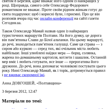
святом 8 Березня, адже вважає його одним із найкращих у
році. Щоправда, самого себе Олександр Федорович
романтиком не вважає. Проте своїм рідним жінкам готує до
свята подарунки: щоб і корисні були, і приємні. Про це він
розповів вчора під час
онлайн-конференції
на сайті газети
Сегодня.ua.
Також Олександр Мамай назвав один із найкращих
туристичних маршрутів Полтави. На його думку, це дорога
він пам’ятника Слави до Білої альтанки. На цьому маршруті,
до речі, знаходиться пам’ятник галушці. Саме ця страва — з
сиром або куркою — серед тих, які очільник міста любить
найбільше. Інші улюблені наїдки мера — борщ, солянка,
жарена по-домашньому картопля, котлети і шашлик. Останній
мер вміє і любить готувати, все інше — прерогатива його
дружини. До речі, вона допомагає чоловікові постувати цього
року. Нині Олександр Мамай, як і торік, дотримується правил
і
не вживає скоромної їжі
.
Анна ДОВГОШЕЙ
, «Полтавщина»
3 березня 2012, 12:47
Матеріали по темі: