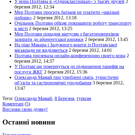
У мэра Полтавы в «Одноклассниках» 5 тысяч друзей
2
березня 2012, 12:34
Мер Полтави просить батьків не платити «шкільні
побори»
2 березня 2012, 13:18
Очільник Полтави обіцяє покращити роботу транспорту
в місті
2 березня 2012, 13:25
Мер Полтави порадив матусям з багатоповерхівок
зазирати до абонентської книжки
2 березня 2012, 13:45
На піар Макара і Залужного кошти із Полтавської
міськради не виділяються
2 березня 2012, 14:01
Полтава прозевала онлайн-конференцию своего мэра
2
березня 2012, 14:37
У Полтаві ще повернуться до підвищення тарифів на
послуги ЖКГ
2 березня 2012, 15:36
Олександр Мамай про улюблені свята, туристичні
об’єкти та гастрономічні уподобання
3 березня 2012,
13:47
Теги:
Олександр Мамай
,
8 Березня
,
туризм
Коментарі
(
5
)
Вислови свою думку!
Останні новини
Більше новин