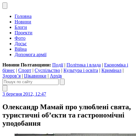
Головна
Новини
Блоги
Проекти
Фото
Досьє
Війна
Допомога армії
Новини Полтавщини:
Події
|
Політика і влада
|
Економіка і
бізнес
|
Спорт
|
Суспільство
|
Культура і освіта
|
Кримінал
|
Здоров’я
|
Цікавинки
|
Архів
3 березня 2012, 12:47
Олександр Мамай про улюблені свята,
туристичні об’єкти та гастрономічні
уподобання