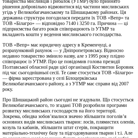
товариства мисливців і рибалок (УТМР) було прийнято
рішення добровільно відмовитися від частини мисливських
угідь у Великобагачанському та Шишацькому районах. Ця
державна структура погодилася передати їх ТОВ «Вепр» та
ТОВ «Білагро» — відповідно 7140 і 3250 га. Причина — ці
підприємства багато років співпрацюють із УТМР та
вкладають кошти у ведення мисливського господарства.
ТОВ «Вепр» має юридичну адресу в Кременчуці, а
розрахунковий рахунок — у Дніпропетровську. Відносно
недавно товариство змінило назву, але з 1995 року плідно
співпрацює із УТМР. Про це повідомив голова президії
Полтавської обласної ради цієї організації Костянтин Боровик
під час сьогоднішньої сесії. Те саме стосується ТОВ «Білагро»
— фірма зареєстрована у селі Білоцерківська
Великобагачанського району, а з УТМР має справи від 2007
року.
Про Шишацький район сьогодні не згадували. Що стосується
Великобагачанського, то згадані ТОВ розробили програми
розвитку мисливських господарств на його території.
Зокрема, обидва зобов’язалися значно збільшити поголів’я
основних видів мисливських тварин: лосів, плямистих оленів,
козуль та кабанів, збільшити штат єгерів, покращити
матеріально-технічну базу та підгодовування тварин і т.і. Але