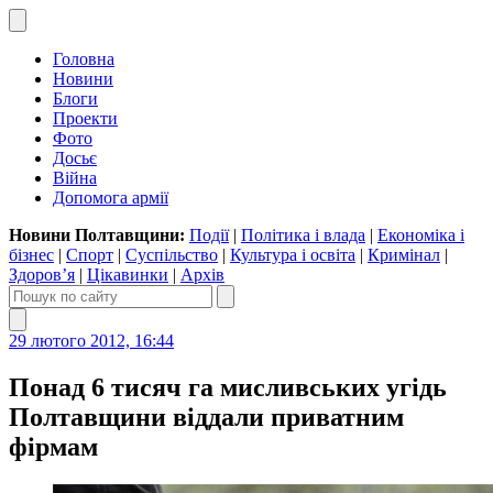
Головна
Новини
Блоги
Проекти
Фото
Досьє
Війна
Допомога армії
Новини Полтавщини:
Події
|
Політика і влада
|
Економіка і
бізнес
|
Спорт
|
Суспільство
|
Культура і освіта
|
Кримінал
|
Здоров’я
|
Цікавинки
|
Архів
29 лютого 2012, 16:44
Понад 6 тисяч га мисливських угідь
Полтавщини віддали приватним
фірмам