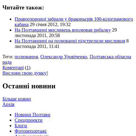
Читайте також:
Правоохоронці забрали у браконьєрів 100-кілограмового
кабана
29 січня 2012, 19:32
На Полтавщині мисливець вполював рибалку
29
листопада 2011, 20:58
На Полтавщині на полюванні підстрелили мисливця
8
листопада 2011, 11:41
Теги:
полювання
,
Олександр Удовіченко
,
Полтавська обласна
рада
Коментарі
(
1
)
Вислови свою думку!
Останні новини
Більше новин
Архів
Новини Полтави
Спецпроекти
Блоги
Фоторепортажі