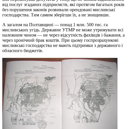
від послуг згаданих підприємств, які протягом багатьох років
без порушення законів розвивали орендовані мисливські
господарства. Тим самим зберігши їх, а не знищивши.
А загалом на Полтавщині — понад 1 млн. 500 тис. га
мисливських угідь. Державне УТМР не може утримувати всі
належним чином — не через відсутність фахівців і бажання, а
через хронічний брак коштів. При цьому госпрозрахункові
мисливські господарства не мають підтримки з державного і
обласного бюджетів.