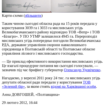
Карти-схеми (
збільшити
)
Таким чином сьогодні обласна рада на 15 років передала у
користування 3039 га і 3033 га мисливських угідь
Великобагачанського району відповідно ТОВ «Вепр» і ТОВ
«Білагро». У ПО УТМР залишилося 4945 га. Перерозподіл
мисливських угідь попередньо погодили Великобагачанська
РДА, державне управління охорони навколишнього
середовища в Полтавській області та Полтавське обласне
управління лісового і мисливського господарства.
— Це приклад ефективного використання мисливських угідь.
Це взагалі процедурне питання ми сьогодні голосували, —
зазначив під час брифінгу губернатор
Олександр Удовіченко
.
Нагадаємо, у вересні 2011 року 24 тис. га мисливських угідь
депутати обласної ради передали у користування
ТОВ
«Зелений бір»
, за яким стоять
відомі на Харківщині особи
.
Анна ДОВГОШЕЙ
, «Полтавщина»
29 лютого 2012, 16:44