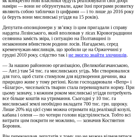
як конкретно нові власники будуть реалізовувати свої добрі
наміри — вони не обґрунтували, адже їхні програми розвитку
являють собою таблички із цифрами — і то лише до 2016 року
(а беруть вони мисливські угіддя на 15 років).
Депутати-опозиціонери у зв’язку із цим пригадали і справу
нардепа Лозінського, який вполював у лісах Кіровоградщини
селянина замість звіра, і ситуацію на Полтавщині із
незаконним вбивством родини лосів. Нагадаємо, серед
кременчужан-мисливців, що зробили це на Оржиччині у
грудні 2010 року, слідство так і
не змогло знайти злочинців
.
— За нашою районною організацією, (Великобагачанською,
— Авт.) там 54 тис. га мисливських угідь. Ми створювалися
для того, щоб стати стимулом для відтворення дичини, яка
природно живе у тому регіоні. Коли господарювали «Вепр» і
«Білагро», чисельність тварин стала перевищувати норму. При
цьому зазначу, з кожним роком мисливські угіддя потребують
все більше коштів на утримання. Сьогодні у 10 тис. га
мисливської землі необхідно вкладати 700 тис. грн. щороку.
Лише 20% від цієї суми можна отримати від реалізації козулі,
кабана і оленя — по чотири голови відстрілюється. Тобто всі
витрати цим покрити не можливо, — зазначив Костянтин
Боровик.
Він переконував депутатів у тому, що не можна відмовлятися