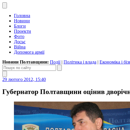
Головна
Новини
Блоги
Проекти
Фото
Досьє
Війна
Допомога армії
Новини Полтавщини:
Події
|
Політика і влада
|
Економіка і біз
29 лютого 2012, 15:40
Губернатор Полтавщини оцінив дворіч