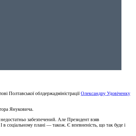
лові Полтавської облдержадміністрації
Олександру Удовіченку
ктора Януковича.
 недостатньо забезпечений. Але Президент взяв
 І в соціальному плані — також. Є впевненість, що так буде і