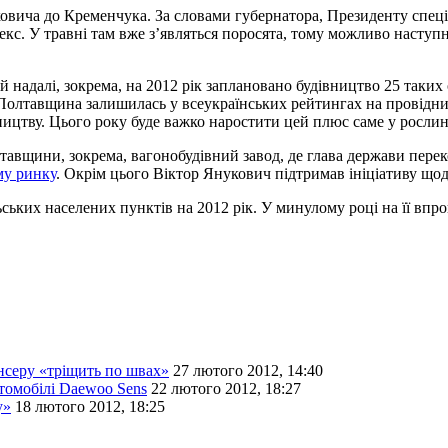
овича до Кременчука. За словами губернатора, Президенту спеціа
кс. У травні там вже з’являться поросята, тому можливо наступ
 надалі, зокрема, на 2012 рік заплановано будівництво 25 таких 
Полтавщина залишилась у всеукраїнських рейтингах на провідни
ицтву. Цього року буде важко наростити цей плюс саме у рослин
вщини, зокрема, вагонобудівний завод, де глава держави переко
му ринку
. Окрім цього Віктор Янукович підтримав ініціативу що
ських населених пунктів на 2012 рік. У минулому році на її впр
нсеру «тріщить по швах»
27 лютого 2012, 14:40
томобілі Daewoo Sens
22 лютого 2012, 18:27
у»
18 лютого 2012, 18:25