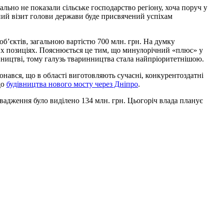
льно не показали сільське господарство регіону, хоча поруч у
ний візит голови держави буде присвячений успіхам
об’єктів, загальною вартістю 700 млн. грн. На думку
х позиціях. Пояснюється це тим, що минулорічний «плюс» у
ництві, тому галузь тваринництва стала найпріоритетнішою.
нався, що в області виготовляють сучасні, конкурентоздатні
до
будівництва нового мосту через Дніпро
.
овадження було виділено 134 млн. грн. Цьогоріч влада планує