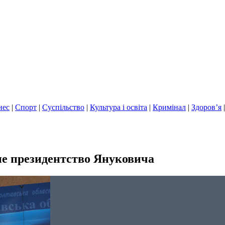
нес
|
Спорт
|
Суспільство
|
Культура і освіта
|
Кримінал
|
Здоров’я
не президентство Януковича