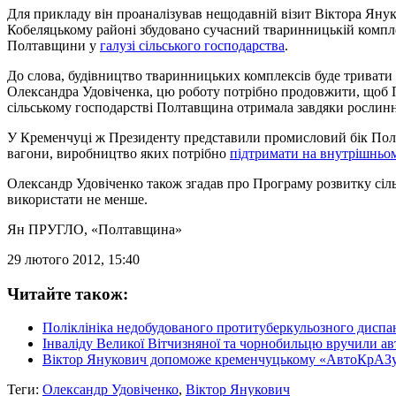
Для прикладу він проаналізував нещодавній візит Віктора Янук
Кобеляцькому районі збудовано сучасний тваринницькій компле
Полтавщини у
галузі сільського господарства
.
До слова, будівництво тваринницьких комплексів буде тривати й
Олександра Удовіченка, цю роботу потрібно продовжити, щоб 
сільському господарстві Полтавщина отримала завдяки рослинн
У Кременчуці ж Президенту представили промисловий бік Полта
вагони, виробництво яких потрібно
підтримати на внутрішньо
Олександр Удовіченко також згадав про Програму розвитку сіль
використати не менше.
Ян ПРУГЛО
, «Полтавщина»
29 лютого 2012, 15:40
Читайте також:
Поліклініка недобудованого протитуберкульозного диспа
Інваліду Великої Вітчизняної та чорнобильцю вручили ав
Віктор Янукович допоможе кременчуцькому «АвтоКрАЗ
Теги:
Олександр Удовіченко
,
Віктор Янукович