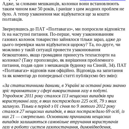
Адже, за словами мешканців, колонки вони встановлюють
таким чином вже 50 років, і раніше з цим жодних проблем не
було. А тепер узаконення має відбуватися ще за кошти
полтавців.
Звернувшись до ПАТ «Полтавагаз», ми попросили відповісти
їх на наступні питання. По-перше, чому узаконюванням
газових колонок товариство зайнялося тільки зараз, адже до
цього перевірки мали відбуватися щороку? Та, по-друге, чи
можливо у такій ситуації провести узаконювання
безкоштовно, якщо громадяни принесуть техпаспорти на
колонки? (Таку пропозицію, як вирішення проблемного
питання, подав один з мешканців будинку на Сінній, 34). ПАТ
«Полтавагаз» відповів нам офіційно. Відповідь на запитання
та як коментар до попередньої статті публікуємо без змін):
«За статистичними даними, в Україні за останні роки значно
зріс травматизм у сфері використання газу в побуті.
Упродовж 2011 року сталося 113 нещасних випадків при
користуванні газу, в яких постраждало 225 осіб, 79 з яких
загинуло. Тільки в період з 01 січня по 9 лютого 2012 року
сталося 27 нещасних випадків, в яких постраждало 69 осіб, із
них 21 — смертельно. Основними причинами нещасних
випадків залишаються самовільне втручання користувачів
газу в роботу систем газопостачання, димовідведення,