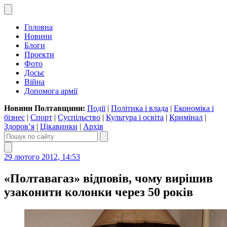
Головна
Новини
Блоги
Проекти
Фото
Досьє
Війна
Допомога армії
Новини Полтавщини:
Події
|
Політика і влада
|
Економіка і
бізнес
|
Спорт
|
Суспільство
|
Культура і освіта
|
Кримінал
|
Здоров’я
|
Цікавинки
|
Архів
29 лютого 2012, 14:53
«Полтавагаз» відповів, чому вирішив
узаконити колонки через 50 років