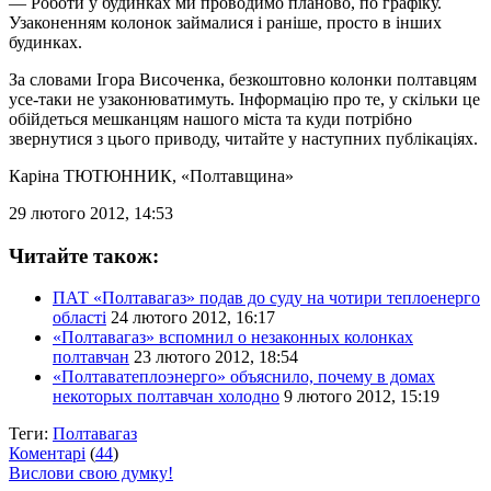
— Роботи у будинках ми проводимо планово, по графіку.
Узаконенням колонок займалися і раніше, просто в інших
будинках.
За словами Ігора Височенка, безкоштовно колонки полтавцям
усе-таки не узаконюватимуть. Інформацію про те, у скільки це
обійдеться мешканцям нашого міста та куди потрібно
звернутися з цього приводу, читайте у наступних публікаціях.
Каріна ТЮТЮННИК
, «Полтавщина»
29 лютого 2012, 14:53
Читайте також:
ПАТ «Полтавагаз» подав до суду на чотири теплоенерго
області
24 лютого 2012, 16:17
«Полтавагаз» вспомнил о незаконных колонках
полтавчан
23 лютого 2012, 18:54
«Полтаватеплоэнерго» объяснило, почему в домах
некоторых полтавчан холодно
9 лютого 2012, 15:19
Теги:
Полтавагаз
Коментарі
(
44
)
Вислови свою думку!