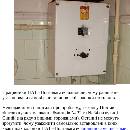
Працівники ПАТ «Полтавагаз» відповіли, чому раніше не
узаконювали самовільно встановлені колонки полтавців
Нещодавно ми написали про проблему, з якою у Полтаві
зіштовхнулися мешканці будинків № 32 та № 34 на вулиці
Сінній (на ряду з іншими городянами). Останні не можуть
зрозуміти, чому узаконити самовільно встановлені в їхніх
квартирах колонки ПАТ «Полтавагаз»
вирішив саме цієї зими
.