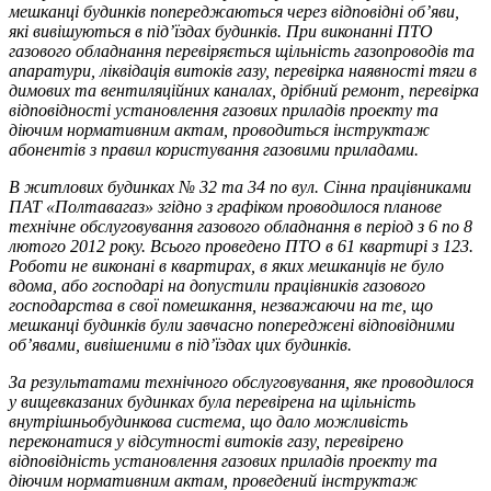
мешканці будинків попереджаються через відповідні об’яви,
які вивішуються в під’їздах будинків. При виконанні ПТО
газового обладнання перевіряється щільність газопроводів та
апаратури, ліквідація витоків газу, перевірка наявності тяги в
димових та вентиляційних каналах, дрібний ремонт, перевірка
відповідності установлення газових приладів проекту та
діючим нормативним актам, проводиться інструктаж
абонентів з правил користування газовими приладами.
В житлових будинках № 32 та 34 по вул. Сінна працівниками
ПАТ «Полтавагаз» згідно з графіком проводилося планове
технічне обслуговування газового обладнання в період з 6 по 8
лютого 2012 року. Всього проведено ПТО в 61 квартирі з 123.
Роботи не виконані в квартирах, в яких мешканців не було
вдома, або господарі на допустили працівників газового
господарства в свої помешкання, незважаючи на те, що
мешканці будинків були завчасно попереджені відповідними
об’явами, вивішеними в під’їздах цих будинків.
За результатами технічного обслуговування, яке проводилося
у вищевказаних будинках була перевірена на щільність
внутрішньобудинкова система, що дало можливість
переконатися у відсутності витоків газу, перевірено
відповідність установлення газових приладів проекту та
діючим нормативним актам, проведений інструктаж