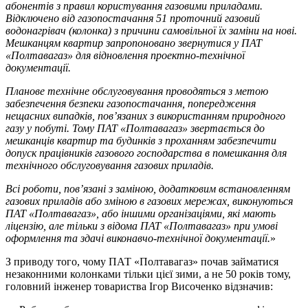
абонентів з правил користування газовими приладами.
Відключено від газопостачання 51 проточний газовий
водонагрівач (колонка) з причини самовільної їх заміни на нові.
Мешканцям квартир запропоновано звернутися у ПАТ
«Полтавагаз» для відновлення проектно-технічної
документації.
Планове технічне обслуговування проводяться з метою
забезпечення безпеки газопостачання, попередження
нещасних випадків, пов’язаних з використанням природного
газу у побуті. Тому ПАТ «Полтавагаз» звертається до
мешканців квартир та будинків з проханням забезпечити
допуск працівників газового господарства в помешкання для
технічного обслуговування газових приладів.
Всі роботи, пов’язані з заміною, додатковим встановленням
газових приладів або зміною в газових мережах, виконуються
ПАТ «Полтавагаз», або іншими організаціями, які мають
ліцензію, але тільки з відома ПАТ «Полтавагаз» при умові
оформлення та здачі виконавчо-технічної документації.
»
З приводу того, чому ПАТ «Полтавагаз» почав займатися
незаконними колонками тільки цієї зими, а не 50 років тому,
головний інженер товариства Ігор Височенко відзначив: