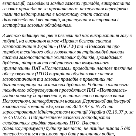
вентиляції, самовільна заміна газових приладів, використання
газових приладів не за призначенням, нехтування перевіркою
тяги та недотримання в належному стані систем
димовідведення і вентиляції, користування несправним і
застарілим газовим обладнанням.
З метою підвищення рівня безпеки під час використання газу в
побуті, на виконання вимог «Правил безпеки систем
газопостачання України» (ПБСГУ) та «Положення про
порядок технічного обслуговування внутрішньобудинкових
систем газопостачання житлових будинків, громадських
будівель, підприємств побутового та комунального
призначення» ПАТ «Полтавагаз» проводить планове технічне
обслуговування (ПТО) внутрішньобудинкових систем
газопостачання та газових приладів в приватних та
багатоквартирних житлових будинках. Роботи з планового
технічного обслуговування проводяться ПАТ «Полтавагаз»
згідно порядку їх проведення, встановленого вищевказаним
Положенням, затвердженим наказом Державної акціонерної
холдингової компанії «Укргаз» від 30.07.97 р. № 35 та
зареєстрованим Міністерством юстиції України 02.10.97 р. за
№ 451/2255. Підприємством газового господарства
складаються графіки виконання ПТО. Власник
(балансоутримувач) будинку завчасно, не пізніше ніж за 5 діб
попереджається письмово про дату виконання робіт,