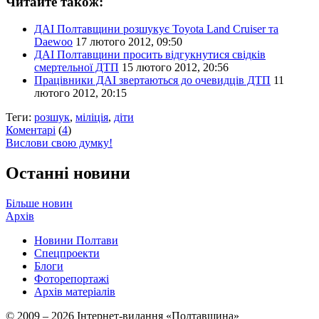
Читайте також:
ДАІ Полтавщини розшукує Toyota Land Cruiser та
Daewoo
17 лютого 2012, 09:50
ДАІ Полтавщини просить відгукнутися свідків
смертельної ДТП
15 лютого 2012, 20:56
Працівники ДАІ звертаються до очевидців ДТП
11
лютого 2012, 20:15
Теги:
розшук
,
міліція
,
діти
Коментарі
(
4
)
Вислови свою думку!
Останні новини
Більше новин
Архів
Новини Полтави
Спецпроекти
Блоги
Фоторепортажі
Архів матеріалів
© 2009 – 2026 Інтернет-видання «Полтавщина»