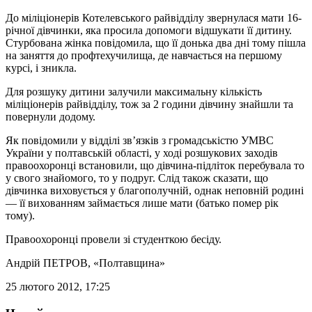
До міліціонерів Котелевського райвідділу звернулася мати 16-
річної дівчинки, яка просила допомоги відшукати її дитину.
Стурбована жінка повідомила, що її донька два дні тому пішла
на заняття до профтехучилища, де навчається на першому
курсі, і зникла.
Для розшуку дитини залучили максимальну кількість
міліціонерів райвідділу, тож за 2 години дівчину знайшли та
повернули додому.
Як повідомили у відділі зв’язків з громадськістю УМВС
України у полтавській області, у ході розшукових заходів
правоохоронці встановили, що дівчина-підліток перебувала то
у свого знайомого, то у подруг. Слід також сказати, що
дівчинка виховується у благополучній, однак неповній родині
— її вихованням займається лише мати (батько помер рік
тому).
Правоохоронці провели зі студенткою бесіду.
Андрій ПЕТРОВ
, «Полтавщина»
25 лютого 2012, 17:25