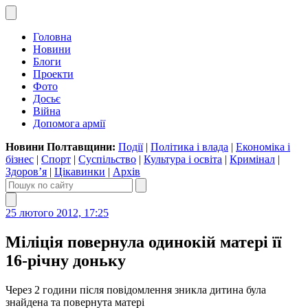
Головна
Новини
Блоги
Проекти
Фото
Досьє
Війна
Допомога армії
Новини Полтавщини:
Події
|
Політика і влада
|
Економіка і
бізнес
|
Спорт
|
Суспільство
|
Культура і освіта
|
Кримінал
|
Здоров’я
|
Цікавинки
|
Архів
25 лютого 2012, 17:25
Міліція повернула одинокій матері її
16-річну доньку
Через 2 години після повідомлення зникла дитина була
знайдена та повернута матері