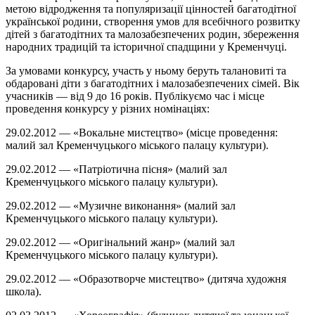
метою відродження та популяризації цінностей багатодітної
української родини, створення умов для всебічного розвитку
дітей з багатодітних та малозабезпечених родин, збереження
народних традицій та історичної спадщини у Кременчуці.
За умовами конкурсу, участь у ньому беруть талановиті та
обдаровані діти з багатодітних і малозабезпечених сімей. Вік
учасників — від 9 до 16 років. Публікуємо час і місце
проведення конкурсу у різних номінаціях:
29.02.2012 — «Вокальне мистецтво» (місце проведення:
малий зал Кременчуцького міського палацу культури).
29.02.2012 — «Патріотична пісня» (малий зал
Кременчуцького міського палацу культури).
29.02.2012 — «Музичне виконання» (малий зал
Кременчуцького міського палацу культури).
29.02.2012 — «Оригінальний жанр» (малий зал
Кременчуцького міського палацу культури).
29.02.2012 — «Образотворче мистецтво» (дитяча художня
школа).