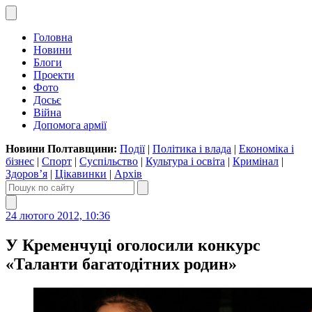
Головна
Новини
Блоги
Проекти
Фото
Досьє
Війна
Допомога армії
Новини Полтавщини:
Події
|
Політика і влада
|
Економіка і
бізнес
|
Спорт
|
Суспільство
|
Культура і освіта
|
Кримінал
|
Здоров’я
|
Цікавинки
|
Архів
24 лютого 2012, 10:36
У Кременчуці оголосили конкурс
«Таланти багатодітних родин»