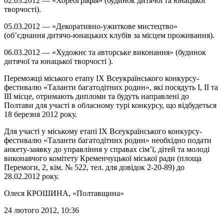
02.03.2012 — «Хореографія» (будинок дитячої та юнацької
творчості).
05.03.2012 — «Декоративно-ужиткове мистецтво»
(об’єднання дитячо-юнацьких клубів за місцем проживання).
06.03.2012 — «Художнє та авторське виконання» (будинок
дитячої та юнацької творчості ).
Переможці міського етапу ІХ Всеукраїнського конкурсу-
фестивалю «Таланти багатодітних родин», які посядуть І, ІІ та
ІІІ місце, отримають дипломи та будуть направлені до
Полтави для участі в обласному турі конкурсу, що відбудеться
18 березня 2012 року.
Для участі у міському етапі ІХ Всеукраїнського конкурсу-
фестивалю «Таланти багатодітних родин» необхідно подати
анкету-заявку до управління у справах сім’ї, дітей та молоді
виконавчого комітету Кременчуцької міської ради (площа
Перемоги, 2, кім. № 522, тел. для довідок 2-20-89) до
28.02.2012 року.
Олеся КРОШИНА
, «Полтавщина»
24 лютого 2012, 10:36