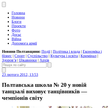
Головна
Новини
Блоги
Проекти
Фото
Досьє
Війна
Допомога армії
Новини Полтавщини:
Події
|
Політика і влада
|
Економіка і
бізнес
|
Спорт
|
Суспільство
|
Культура і освіта
|
Кримінал
|
Здоров’я
|
Цікавинки
|
Архів
23 лютого 2012, 13:53
Полтавська школа № 20 у новій
танцзалі виховує танцівників —
чемпіонів світу