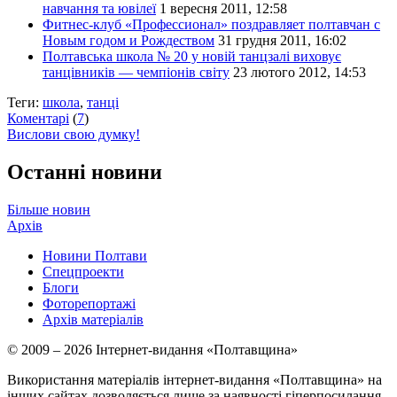
навчання та ювілеї
1 вересня 2011, 12:58
Фитнес-клуб «Профессионал» поздравляет полтавчан с
Новым годом и Рождеством
31 грудня 2011, 16:02
Полтавська школа № 20 у новій танцзалі виховує
танцівників — чемпіонів світу
23 лютого 2012, 14:53
Теги:
школа
,
танці
Коментарі
(
7
)
Вислови свою думку!
Останні новини
Більше новин
Архів
Новини Полтави
Спецпроекти
Блоги
Фоторепортажі
Архів матеріалів
© 2009 – 2026 Інтернет-видання «Полтавщина»
Використання матеріалів інтернет-видання «Полтавщина» на
інших сайтах дозволяється лише за наявності гіперпосилання