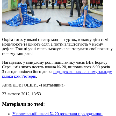
Окрім того, у школі є театр мод — гурток, в якому діти самі
моделюють та шиють одяг, а потім влаштовують у ньому
дефіле. Тож ці учні тепер зможуть влаштовувати свої покази у
новому танцкласі.
Нагадаємо, у минулому році підпільнику часів ВВв Борису
Серзі, ім’я якого носить школа № 20, виповнилося б 90 років.
З нагоди ювілею його дочка
подарувала навчальному закладу
кілька комп’ютерів
.
Анна ДОВГОШЕЙ
, «Полтавщина»
23 лютого 2012, 13:53
Матеріали по темі:
У полтавській школі № 20 розказали про родзинки