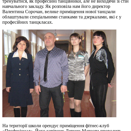
тренуватися, як професійні танцівники, але не виходячи зі стін
навчального закладу. Як розповіла нам його директор
Валентина Сорочан, велике приміщення нової танцзали
облаштували спеціальними станками та дзеркалами, які є у
професійних танцкласах.
На території школи орендує приміщення фітнес-клуб
«Професіонал». Його керівник Лерник Матосян проводить