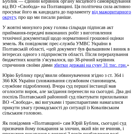
Бублик — єдиний керівник органу місцевого самоврядування
від ВО «Свобода» на Полтавщині. Ця політична сила активно
просуває його як кандидата до парламенту
від мажоритарного
округу
, про що ми писали раніше.
У жовтні минулого року голова сільради підписав акт
приймання-передачі виконаних робіт з виготовлення
технічної документації щодо нормативної грошової оцінки
земель. Як повідомляє прес-служба УМВС України в
Полтавській області, «цей документ був фальшивим і виник в
інтересах одного з підприємств області. Після перерахування
бюджетних коштів з’ясувалося, що 38-річний керівник
спричинив своїми діями
збитки державі на суму 31 тис. грн.
»
Юрію Бублику пред’явили обвинувачення згідно з ст. 364 і
366 КК України (зловживання службовим становищем,
службове підроблення). Вчора суд першої інстанції мав
оголосити вирок, але засідання перенесли на сьогодні. Два дні
поспіль Полтавський районний суд пікетувати прихильники
ВО «Свобода», які вигуками і транспарантами намагалися
прикути увагу громадськості до ситуації із Ковалівським
сільським головою.
Як повідомив «Полтавщині» сам Юрій Бублик, сьогодні суд
призначив йому покарання за злочин, який він не вчиняв, і
призначив покарання у вигляді 3 років позбавлення волі