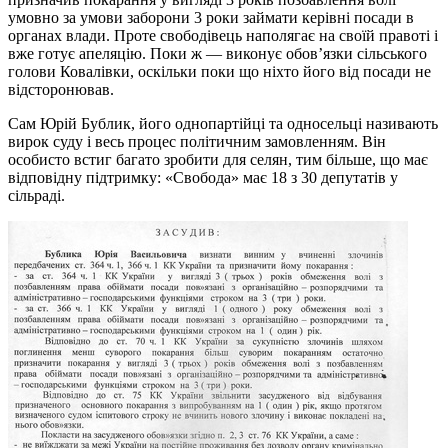
умовно за умови заборони 3 роки займати керівні посади в
органах влади. Проте свободівець наполягає на своїй правоті і
вже готує апеляцію. Поки ж — виконує обов’язки сільського
голови Ковалівки, оскільки поки що ніхто його від посади не
відсторонював.
Сам Юрій Бублик, його однопартійці та односельці називають
вирок суду і весь процес політичним замовленням. Він
особисто встиг багато зробити для селян, тим більше, що має
відповідну підтримку: «Свобода» має 18 з 30 депутатів у
сільраді.