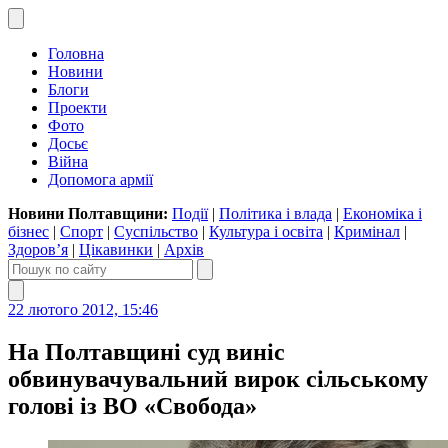
Головна
Новини
Блоги
Проекти
Фото
Досьє
Війна
Допомога армії
Новини Полтавщини:
Події
|
Політика і влада
|
Економіка і
бізнес
|
Спорт
|
Суспільство
|
Культура і освіта
|
Кримінал
|
Здоров’я
|
Цікавинки
|
Архів
22 лютого 2012, 15:46
На Полтавщині суд виніс
обвинувачувальний вирок сільському
голові із ВО «Свобода»