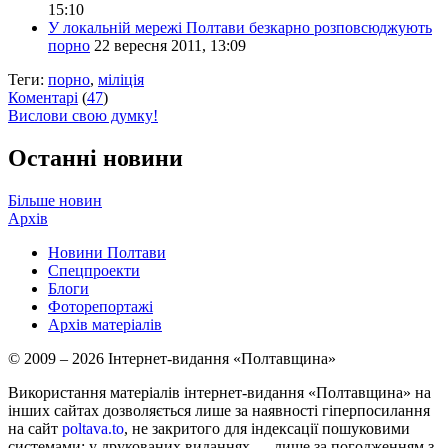
15:10
У локальній мережі Полтави безкарно розповсюджують
порно
22 вересня 2011, 13:09
Теги:
порно
,
міліція
Коментарі
(
47
)
Вислови свою думку!
Останні новини
Більше новин
Архів
Новини Полтави
Спецпроекти
Блоги
Фоторепортажі
Архів матеріалів
© 2009 – 2026 Інтернет-видання «Полтавщина»
Використання матеріалів інтернет-видання «Полтавщина» на
інших сайтах дозволяється лише за наявності гіперпосилання
на сайт
poltava.to
, не закритого для індексації пошуковими
системами; у друкованих виданнях — лише за погодженням з