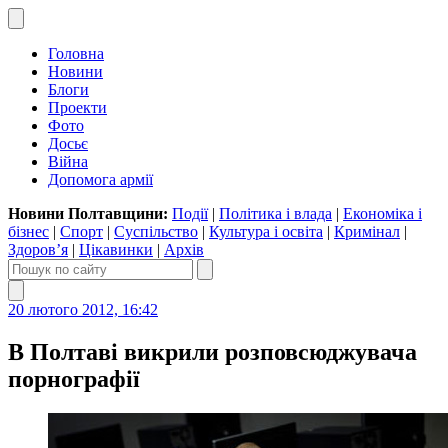
Головна
Новини
Блоги
Проекти
Фото
Досьє
Війна
Допомога армії
Новини Полтавщини:
Події
|
Політика і влада
|
Економіка і
бізнес
|
Спорт
|
Суспільство
|
Культура і освіта
|
Кримінал
|
Здоров’я
|
Цікавинки
|
Архів
20 лютого 2012, 16:42
В Полтаві викрили розповсюджувача
порнографії