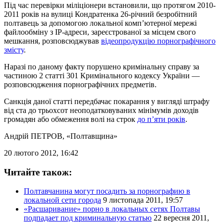
Під час перевірки міліціонери встановили, що протягом 2010-
2011 років на вулиці Кондратенка 26-річний безробітний
полтавець за допомогою локальної комп’ютерної мережі
файлообміну з ІР-адреси, зареєстрованої за місцем свого
мешкання, розповсюджував
відеопродукцію порнографічного
змісту
.
Наразі по даному факту порушено кримінальну справу за
частиною 2 статті 301 Кримінального кодексу України —
розповсюдження порнографічних предметів.
Санкція даної статті передбачає покарання у вигляді штрафу
від ста до трьохсот неоподатковуваних мінімумів доходів
громадян або обмеження волі на строк
до п’яти років
.
Андрій ПЕТРОВ
, «Полтавщина»
20 лютого 2012, 16:42
Читайте також:
Полтавчанина могут посадить за порнографию в
локальной сети города
9 листопада 2011, 19:57
«Расшаривание» порно в локальных сетях Полтавы
подпадает под криминальную статью
22 вересня 2011,