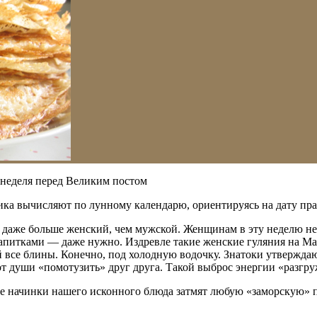
 неделя перед Великим постом
ника вычисляют по лунному календарю, ориентируясь на дату пр
даже больше женский, чем мужской. Женщинам в эту неделю нель
напитками — даже нужно. Издревле такие женские гуляния на М
 все блины. Конечно, под холодную водочку. Знатоки утверждают
от души «помотузить» друг друга. Такой выброс энергии «разгру
ые начинки нашего исконного блюда затмят любую «заморскую»