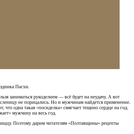
аздника Пасхи.
зя заниматься рукоделием — всё будет на неудачу. А вот
асленицу не порицались. Но и мужчинам найдется применение.
, что одна такая «посиделка» смягчает тещино сердце на год.
жает» мужчину на весь год.
 пиццу. Поэтому дарим читателям «Полтавщины» рецепты