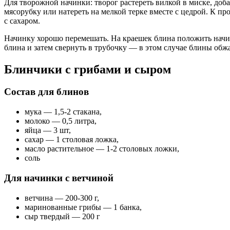
Для творожной начинки: творог растереть вилкой в миске, доб
мясорубку или натереть на мелкой терке вместе с цедрой. К п
с сахаром.
Начинку хорошо перемешать. На краешек блина положить начин
блина и затем свернуть в трубочку — в этом случае блины обж
Блинчики с грибами и сыром
Состав для блинов
мука — 1,5-2 стакана,
молоко — 0,5 литра,
яйца — 3 шт,
сахар — 1 столовая ложка,
масло растительное — 1-2 столовых ложки,
соль
Для начинки с ветчиной
ветчина — 200-300 г,
маринованные грибы — 1 банка,
сыр твердый — 200 г