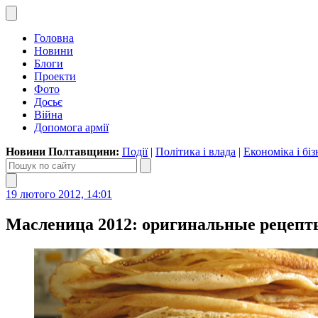
Головна
Новини
Блоги
Проекти
Фото
Досьє
Війна
Допомога армії
Новини Полтавщини:
Події
|
Політика і влада
|
Економіка і біз
19 лютого 2012, 14:01
Масленица 2012: оригинальные рецепт