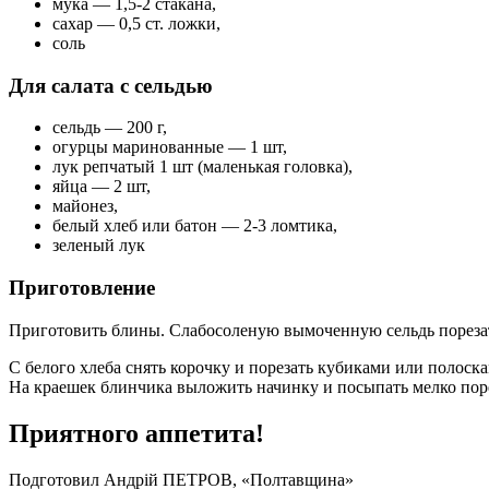
мука — 1,5-2 стакана,
сахар — 0,5 ст. ложки,
соль
Для салата с сельдью
сельдь — 200 г,
огурцы маринованные — 1 шт,
лук репчатый 1 шт (маленькая головка),
яйца — 2 шт,
майонез,
белый хлеб или батон — 2-3 ломтика,
зеленый лук
Приготовление
Приготовить блины. Слабосоленую вымоченную сельдь порезать
С белого хлеба снять корочку и порезать кубиками или полоска
На краешек блинчика выложить начинку и посыпать мелко пор
Приятного аппетита!
Подготовил
Андрій ПЕТРОВ
, «Полтавщина»