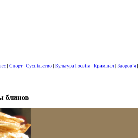
нес
|
Спорт
|
Суспільство
|
Культура і освіта
|
Кримінал
|
Здоров’я
ы блинов