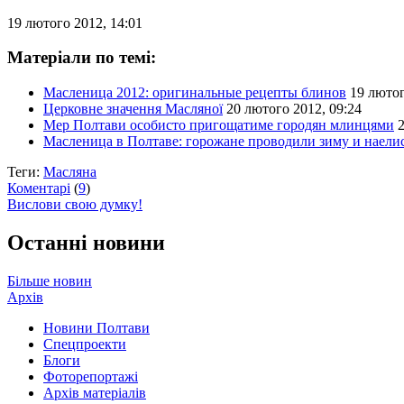
19 лютого 2012, 14:01
Матеріали по темі:
Масленица 2012: оригинальные рецепты блинов
19 лютог
Церковне значення Масляної
20 лютого 2012, 09:24
Мер Полтави особисто пригощатиме городян млинцями
Масленица в Полтаве: горожане проводили зиму и наели
Теги:
Масляна
Коментарі
(
9
)
Вислови свою думку!
Останні новини
Більше новин
Архів
Новини Полтави
Спецпроекти
Блоги
Фоторепортажі
Архів матеріалів