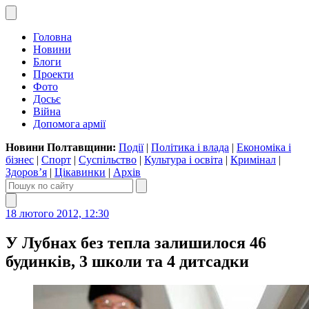
Головна
Новини
Блоги
Проекти
Фото
Досьє
Війна
Допомога армії
Новини Полтавщини:
Події
|
Політика і влада
|
Економіка і
бізнес
|
Спорт
|
Суспільство
|
Культура і освіта
|
Кримінал
|
Здоров’я
|
Цікавинки
|
Архів
18 лютого 2012, 12:30
У Лубнах без тепла залишилося 46
будинків, 3 школи та 4 дитсадки