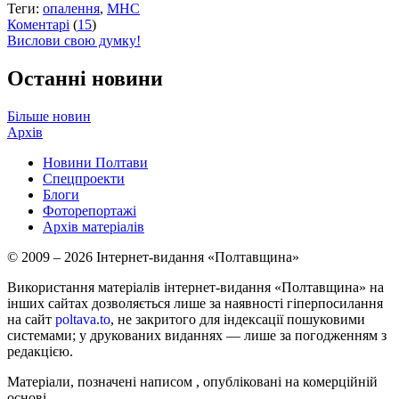
Теги:
опалення
,
МНС
Коментарі
(
15
)
Вислови свою думку!
Останні новини
Більше новин
Архів
Новини Полтави
Спецпроекти
Блоги
Фоторепортажі
Архів матеріалів
© 2009 – 2026 Інтернет-видання «Полтавщина»
Використання матеріалів інтернет-видання «Полтавщина» на
інших сайтах дозволяється лише за наявності гіперпосилання
на сайт
poltava.to
, не закритого для індексації пошуковими
системами; у друкованих виданнях — лише за погодженням з
редакцією.
Матеріали, позначені написом
, опубліковані на комерційній
основі.