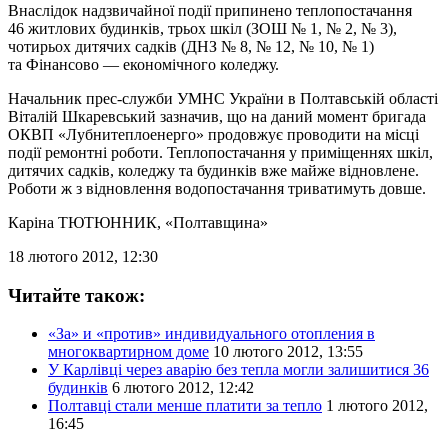
Внаслідок надзвичайної події припинено теплопостачання
46 житлових будинків, трьох шкіл (ЗОШ № 1, № 2, № 3),
чотирьох дитячих садків (ДНЗ № 8, № 12, № 10, № 1)
та Фінансово — економічного коледжу.
Начальник прес-служби УМНС України в Полтавській області
Віталій Шкаревський зазначив, що на даний момент бригада
ОКВП «Лубнитеплоенерго» продовжує проводити на місці
події ремонтні роботи. Теплопостачання у приміщеннях шкіл,
дитячих садків, коледжу та будинків вже майже відновлене.
Роботи ж з відновлення водопостачання триватимуть довше.
Каріна ТЮТЮННИК
, «Полтавщина»
18 лютого 2012, 12:30
Читайте також:
«За» и «против» индивидуального отопления в
многоквартирном доме
10 лютого 2012, 13:55
У Карлівці через аварію без тепла могли залишитися 36
будинків
6 лютого 2012, 12:42
Полтавці стали менше платити за тепло
1 лютого 2012,
16:45