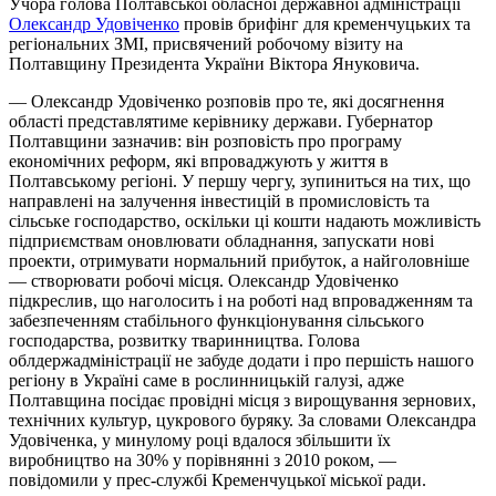
Учора голова Полтавської обласної державної адміністрації
Олександр Удовіченко
провів брифінг для кременчуцьких та
регіональних ЗМІ, присвячений робочому візиту на
Полтавщину Президента України Віктора Януковича.
— Олександр Удовіченко розповів про те, які досягнення
області представлятиме керівнику держави. Губернатор
Полтавщини зазначив: він розповість про програму
економічних реформ, які впроваджують у життя в
Полтавському регіоні. У першу чергу, зупиниться на тих, що
направлені на залучення інвестицій в промисловість та
сільське господарство, оскільки ці кошти надають можливість
підприємствам оновлювати обладнання, запускати нові
проекти, отримувати нормальний прибуток, а найголовніше
— створювати робочі місця. Олександр Удовіченко
підкреслив, що наголосить і на роботі над впровадженням та
забезпеченням стабільного функціонування сільського
господарства, розвитку тваринництва. Голова
облдержадміністрації не забуде додати і про першість нашого
регіону в Україні саме в рослинницькій галузі, адже
Полтавщина посідає провідні місця з вирощування зернових,
технічних культур, цукрового буряку. За словами Олександра
Удовіченка, у минулому році вдалося збільшити їх
виробництво на 30% у порівнянні з 2010 роком, —
повідомили у прес-службі Кременчуцької міської ради.