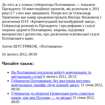
До того ж у планах губернатора Полтавщини — показати
Президенту 19 інвестиційних проектів, які розпочали у 2011
році (17 з них вже завершені). Попри все це Олександр
Удовіченко має намір продемонструвати Віктору Януковичу і
досягнення ПАТ «Кременчуцький вагонобудівний завод».
Губернатор розповість Президенту і про реформи у галузі
охорони здоров’я Полтавщини, зокрема, підтримку
материнства і дитинства, про досягнення освітянської галузі
Полтавського краю.
Антон ШУСТРЯКОВ
, «Полтавщина»
16 лютого 2012, 09:59
Читайте також:
На Полтавщині посилили роботу комунальних та
рятувальних служб
6 лютого 2012, 20:53
Губернатор Полтавщини: без зростання житлово-
комунальних тарифів «буде повний завал»
31 січня 2012,
09:50
Губернатор до обласної Громадської ради ставиться
краще, ніж мер Полтави — до міської
31 січня 2012,
09:05