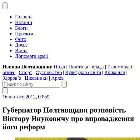
Головна
Новини
Блоги
Проекти
Фото
Досьє
Війна
Допомога армії
Новини Полтавщини:
Події
|
Політика і влада
|
Економіка і
бізнес
|
Спорт
|
Суспільство
|
Культура і освіта
|
Кримінал
|
Здоров’я
|
Цікавинки
|
Архів
16 лютого 2012, 09:59
Губернатор Полтавщини розповість
Віктору Януковичу про впровадження
його реформ