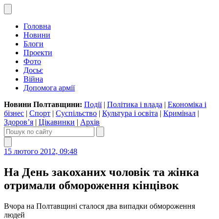
Головна
Новини
Блоги
Проекти
Фото
Досьє
Війна
Допомога армії
Новини Полтавщини:
Події
|
Політика і влада
|
Економіка і
бізнес
|
Спорт
|
Суспільство
|
Культура і освіта
|
Кримінал
|
Здоров’я
|
Цікавинки
|
Архів
15 лютого 2012, 09:48
На День закоханих чоловік та жінка
отримали обмороження кінцівок
Вчора на Полтавщині сталося два випадки обмороження
людей