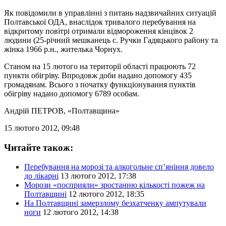
Як повідомили в управлінні з питань надзвичайних ситуацій
Полтавської ОДА, внаслідок тривалого перебування на
відкритому повітрі отримали відмороження кінцівок 2
людини (25-річний мешканець с. Ручки Гадяцького району та
жінка 1966 р.н., жителька Чорнух.
Станом на 15 лютого на території області працюють 72
пункти обігріву. Впродовж доби надано допомогу 435
громадянам. Всього з початку функціонування пунктів
обігріву надано допомогу 6789 особам.
Андрій ПЕТРОВ
, «Полтавщина»
15 лютого 2012, 09:48
Читайте також:
Перебування на морозі та алкогольне сп’яніння довело
до лікарні
13 лютого 2012, 17:38
Морози «посприяли» зростанню кількості пожеж на
Полтавщині
12 лютого 2012, 18:35
На Полтавщині замерзлому безхатченку ампутували
ноги
12 лютого 2012, 14:38