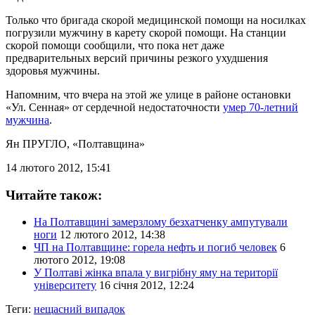
Только что бригада скорой медицинской помощи на носилках
погрузили мужчину в карету скорой помощи. На станции
скорой помощи сообщили, что пока нет даже
предварительных версий причины резкого ухудшения
здоровья мужчины.
Напомним, что вчера на этой же улице в районе остановки
«Ул. Сенная» от сердечной недостаточности
умер 70-летний
мужчина
.
Ян ПРУГЛО
, «Полтавщина»
14 лютого 2012, 15:41
Читайте також:
На Полтавщині замерзлому безхатченку ампутували
ноги
12 лютого 2012, 14:38
ЧП на Полтавщине: горела нефть и погиб человек
6
лютого 2012, 19:08
У Полтаві жінка впала у вигрібну яму на території
університету
16 січня 2012, 12:24
Теги:
нещасний випадок