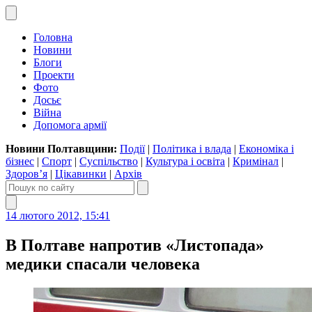
Головна
Новини
Блоги
Проекти
Фото
Досьє
Війна
Допомога армії
Новини Полтавщини:
Події
|
Політика і влада
|
Економіка і
бізнес
|
Спорт
|
Суспільство
|
Культура і освіта
|
Кримінал
|
Здоров’я
|
Цікавинки
|
Архів
14 лютого 2012, 15:41
В Полтаве напротив «Листопада»
медики спасали человека