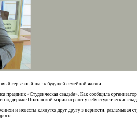
ервый серьезный шаг к будущей семейной жизни
ся праздник «Студенческая свадьба». Как сообщила организатор
ри поддержке Полтавской мэрии играют у себя студенческие свад
ихи и невесты клянутся друг другу в верности, разламывая сту
дрого.