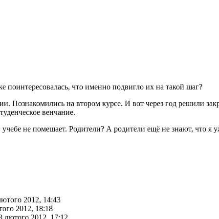
е поинтересовалась, что именно подвигло их на такой шаг?
мии. Познакомились на втором курсе. И вот через год решили з
туденческое венчание.
 учебе не помешает. Родители? А родители ещё не знают, что я у
лютого 2012, 14:43
того 2012, 18:18
3 лютого 2012, 17:12