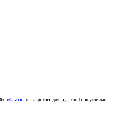
айт
poltava.to
, не закритого для індексації пошуковими