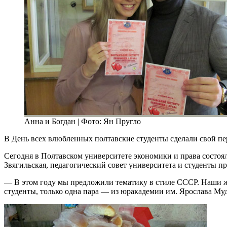
Анна и Богдан | Фото: Ян Пругло
В День всех влюбленных полтавские студенты сделали свой п
Сегодня в Полтавском университете экономики и права состоял
Звягильская, педагогический совет университета и студенты п
— В этом году мы предложили тематику в стиле СССР. Наши жен
студенты, только одна пара — из юракадемии им. Ярослава Му