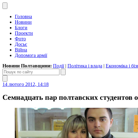
Головна
Новини
Блоги
Проекти
Фото
Досьє
Війна
Допомога армії
Новини Полтавщини:
Події
|
Політика і влада
|
Економіка і біз
14 лютого 2012, 14:18
Семнадцать пар полтавских студентов о