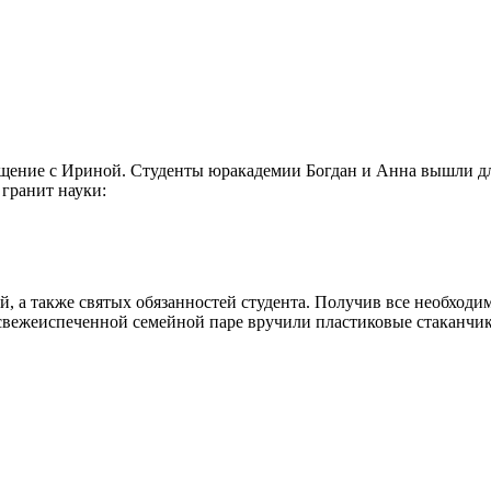
бщение с Ириной. Студенты юракадемии Богдан и Анна вышли дл
 гранит науки:
й, а также святых обязанностей студента. Получив все необходи
 свежеиспеченной семейной паре вручили пластиковые стаканчи