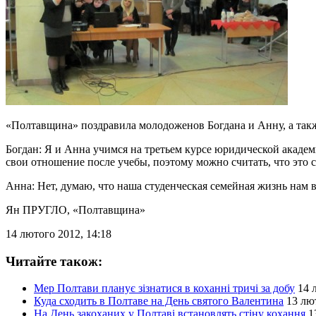
«Полтавщина» поздравила молодоженов Богдана и Анну, а такж
Богдан: Я и Анна учимся на третьем курсе юридической акаде
свои отношение после учебы, поэтому можно считать, что это с
Анна: Нет, думаю, что наша студенческая семейная жизнь нам в
Ян ПРУГЛО
, «Полтавщина»
14 лютого 2012, 14:18
Читайте також:
Мер Полтави планує зізнатися в коханні тричі за добу
14 
Куда сходить в Полтаве на День святого Валентина
13 лю
На День закоханих у Полтаві встановлять стіну кохання
1