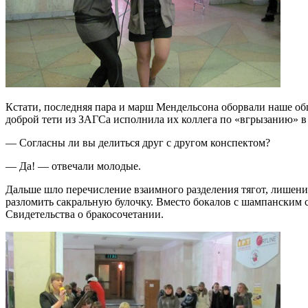
Кстати, последняя пара и марш Мендельсона оборвали наше о
доброй тети из ЗАГСа исполнила их коллега по «вгрызанию» в
— Согласны ли вы делиться друг с другом конспектом?
— Да! — отвечали молодые.
Дальше шло перечисление взаимного разделения тягот, лишени
разломить сакральную булочку. Вместо бокалов с шампанским
Свидетельства о бракосочетании.