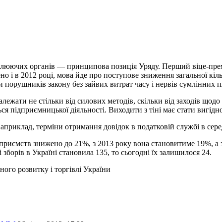
ролюючих органів — принципова позиція Уряду. Перший віце-прем’
ено і в 2012 році, мова йде про поступове зниження загальної к
и порушників закону без зайвих витрат часу і нервів сумлінних п
залежати не стільки від силових методів, скільки від заходів щ
я підприємницької діяльності. Виходити з тіні має стати вигідн
априклад, терміни отримання довідок в податковій службі в сере
ідприємств знижено до 21%, з 2013 року вона становитиме 19%, 
і зборів в Україні становила 135, то сьогодні їх залишилося 24.
ого розвитку і торгівлі України