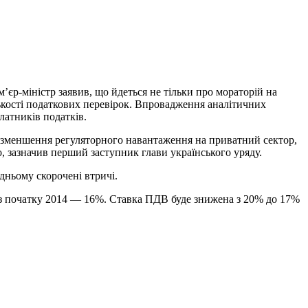
єр-міністр заявив, що йдеться не тільки про мораторій на
ількості податкових перевірок. Впровадження аналітичних
латників податків.
одо зменшення регуляторного навантаження на приватний сектор,
о, зазначив перший заступник глави українського уряду.
дньому скорочені втричі.
а з початку 2014 — 16%. Ставка ПДВ буде знижена з 20% до 17%