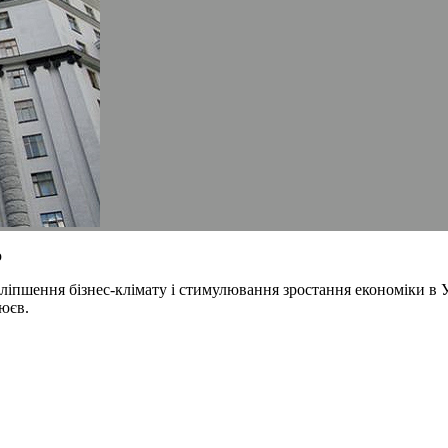
ю
пшення бізнес-клімату і стимулювання зростання економіки в Ук
юєв.