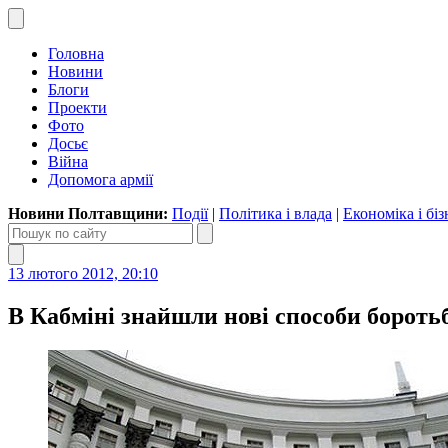
Головна
Новини
Блоги
Проекти
Фото
Досьє
Війна
Допомога армії
Новини Полтавщини:
Події
|
Політика і влада
|
Економіка і біз
13 лютого 2012, 20:10
В Кабміні знайшли нові способи бороть