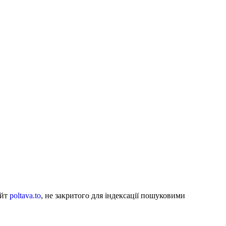
айт
poltava.to
, не закритого для індексації пошуковими