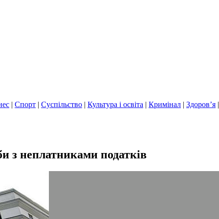
нес
|
Спорт
|
Суспільство
|
Культура і освіта
|
Кримінал
|
Здоров’я
би з неплатниками податків