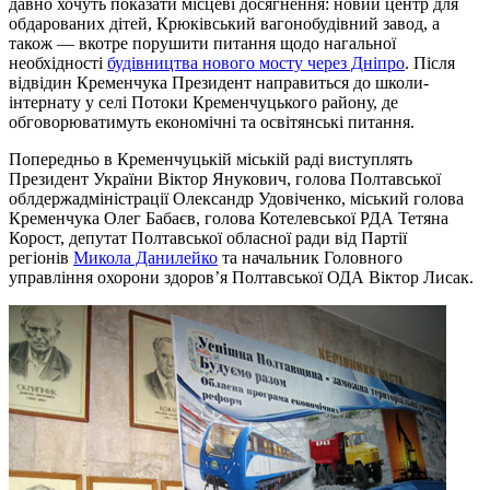
давно хочуть показати місцеві досягнення: новий центр для
обдарованих дітей, Крюківський вагонобудівний завод, а
також — вкотре порушити питання щодо нагальної
необхідності
будівництва нового мосту через Дніпро
. Після
відвідин Кременчука Президент направиться до школи-
інтернату у селі Потоки Кременчуцького району, де
обговорюватимуть економічні та освітянські питання.
Попередньо в Кременчуцькій міській раді виступлять
Президент України Віктор Янукович, голова Полтавської
облдержадміністрації Олександр Удовіченко, міський голова
Кременчука Олег Бабаєв, голова Котелевської РДА Тетяна
Корост, депутат Полтавської обласної ради від Партії
регіонів
Микола Данилейко
та начальник Головного
управління охорони здоров’я Полтавської ОДА Віктор Лисак.