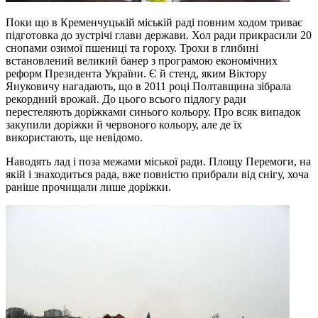
Поки що в Кременчуцькій міській раді повним ходом триває
підготовка до зустрічі глави держави. Хол ради прикрасили 20
снопами озимої пшениці та гороху. Трохи в глибині
встановлений великий банер з програмою економічних
реформ Президента України. Є й стенд, яким Віктору
Януковичу нагадають, що в 2011 році Полтавщина зібрала
рекордний врожай. До цього всього підлогу ради
перестеляють доріжками синього кольору. Про всяк випадок
закупили доріжки й червоного кольору, але де їх
використають, ще невідомо.
Наводять лад і поза межами міської ради. Площу Перемоги, на
якій і знаходиться рада, вже повністю прибрали від снігу, хоча
раніше прочищали лише доріжки.