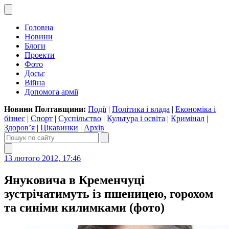
Головна
Новини
Блоги
Проекти
Фото
Досьє
Війна
Допомога армії
Новини Полтавщини:
Події
|
Політика і влада
|
Економіка і
бізнес
|
Спорт
|
Суспільство
|
Культура і освіта
|
Кримінал
|
Здоров’я
|
Цікавинки
|
Архів
13 лютого 2012, 17:46
Януковича в Кременчуці
зустрічатимуть із пшеницею, горохом
та синіми килимками (фото)