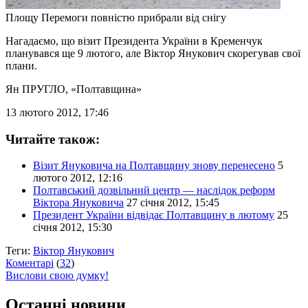
Площу Перемоги повністю прибрали від снігу
Нагадаємо, що візит Президента України в Кременчук
планувався ще 9 лютого, але Віктор Янукович скорегував свої
плани.
Ян ПРУГЛО
, «Полтавщина»
13 лютого 2012, 17:46
Читайте також:
Візит Януковича на Полтавщину знову перенесено
5
лютого 2012, 12:16
Полтавський дозвільний центр — наслідок реформ
Віктора Януковича
27 січня 2012, 15:45
Президент України відвідає Полтавщину в лютому
25
січня 2012, 15:30
Теги:
Віктор Янукович
Коментарі
(
32
)
Вислови свою думку!
Останні новини