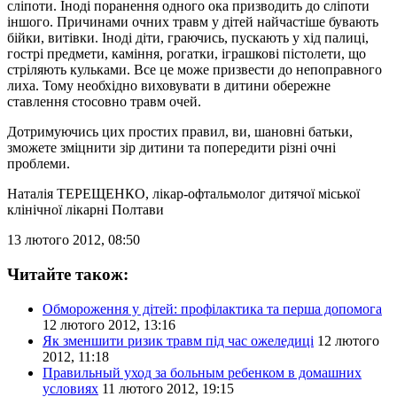
сліпоти. Іноді поранення одного ока призводить до сліпоти
іншого. Причинами очних травм у дітей найчастіше бувають
бійки, витівки. Іноді діти, граючись, пускають у хід палиці,
гострі предмети, каміння, рогатки, іграшкові пістолети, що
стріляють кульками. Все це може призвести до непоправного
лиха. Тому необхідно виховувати в дитини обережне
ставлення стосовно травм очей.
Дотримуючись цих простих правил, ви, шановні батьки,
зможете зміцнити зір дитини та попередити різні очні
проблеми.
Наталія ТЕРЕЩЕНКО
, лікар-офтальмолог дитячої міської
клінічної лікарні Полтави
13 лютого 2012, 08:50
Читайте також:
Обмороження у дітей: профілактика та перша допомога
12 лютого 2012, 13:16
Як зменшити ризик травм під час ожеледиці
12 лютого
2012, 11:18
Правильный уход за больным ребенком в домашних
условиях
11 лютого 2012, 19:15