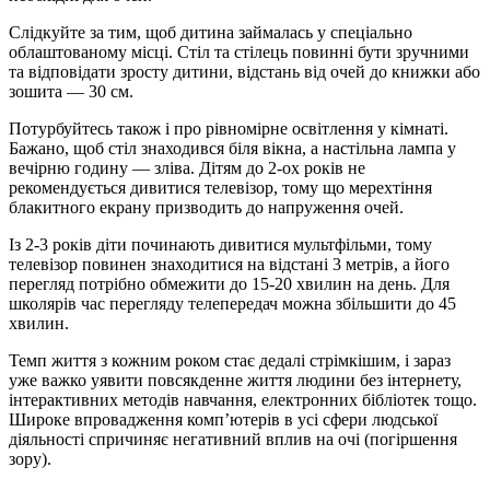
Слідкуйте за тим, щоб дитина займалась у спеціально
облаштованому місці. Стіл та стілець повинні бути зручними
та відповідати зросту дитини, відстань від очей до книжки або
зошита — 30 см.
Потурбуйтесь також і про рівномірне освітлення у кімнаті.
Бажано, щоб стіл знаходився біля вікна, а настільна лампа у
вечірню годину — зліва. Дітям до 2-ох років не
рекомендується дивитися телевізор, тому що мерехтіння
блакитного екрану призводить до напруження очей.
Із 2-3 років діти починають дивитися мультфільми, тому
телевізор повинен знаходитися на відстані 3 метрів, а його
перегляд потрібно обмежити до 15-20 хвилин на день. Для
школярів час перегляду телепередач можна збільшити до 45
хвилин.
Темп життя з кожним роком стає дедалі стрімкішим, і зараз
уже важко уявити повсякденне життя людини без інтернету,
інтерактивних методів навчання, електронних бібліотек тощо.
Широке впровадження комп’ютерів в усі сфери людської
діяльності спричиняє негативний вплив на очі (погіршення
зору).