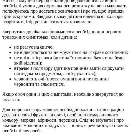
життя, тому цей період є найвідповідальнішим. Створіть
необхідні умови для нормального розвитку вашого малюка та
попіклуйтесь про достатнє освітлення і про те, щоб іграшки
були яскравими. Завдяки цьому дитина навчиться і кольори
розрізняти, і зір розвиватиметься правильно.
Звернутися до лікаря-офтальмолога необхідно при перших
тривожних симптомах, коли дитина:
не реагує на світло;
не відвертається та не мружиться на яскраве освітлення;
не впізнає іграшки (дитина їх повинна бачити на будь-
якій відстані);
втрачає з поля зору (дитина повинна вміти слідкувати
поглядом за предметом, який рухається);
червоніють очі (протягом дня вони не повинні
червоніти та сльозитися).
Якщо є хоч один із цих симптомів, необхідно звернутися до
окуліста.
Для здорового зору малюку необхідно кожного дня в раціон
додавати свіжі фрукти та овочі, особливо помаранчового
кольору (морква, абрикоси, персики). Слід не забувати і про
вживання молочних продуктів — в них є речовини, які також
необхідні для очей.