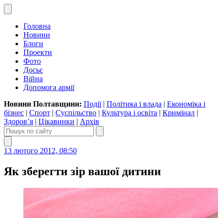
Головна
Новини
Блоги
Проекти
Фото
Досьє
Війна
Допомога армії
Новини Полтавщини:
Події
|
Політика і влада
|
Економіка і
бізнес
|
Спорт
|
Суспільство
|
Культура і освіта
|
Кримінал
|
Здоров’я
|
Цікавинки
|
Архів
13 лютого 2012, 08:50
Як зберегти зір вашої дитини