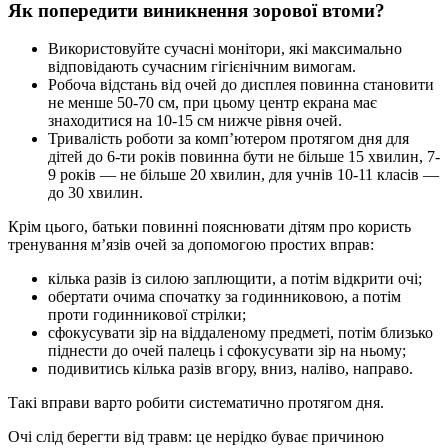
Як попередити виникнення зорової втоми?
Використовуйте сучасні монітори, які максимально
відповідають сучасним гігієнічним вимогам.
Робоча відстань від очей до дисплея повинна становити
не менше 50-70 см, при цьому центр екрана має
знаходитися на 10-15 см нижче рівня очей.
Тривалість роботи за комп’ютером протягом дня для
дітей до 6-ти років повинна бути не більше 15 хвилин, 7-
9 років — не більше 20 хвилин, для учнів 10-11 класів —
до 30 хвилин.
Крім цього, батьки повинні пояснювати дітям про користь
тренування м’язів очей за допомогою простих вправ:
кілька разів із силою заплющити, а потім відкрити очі;
обертати очима спочатку за годинниковою, а потім
проти годинникової стрілки;
сфокусувати зір на віддаленому предметі, потім близько
піднести до очей палець і сфокусувати зір на ньому;
подивитись кілька разів вгору, вниз, наліво, направо.
Такі вправи варто робити систематично протягом дня.
Очі слід берегти від травм: це нерідко буває причиною