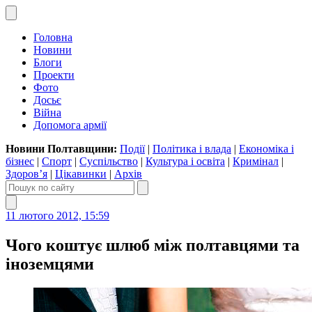
Головна
Новини
Блоги
Проекти
Фото
Досьє
Війна
Допомога армії
Новини Полтавщини:
Події
|
Політика і влада
|
Економіка і
бізнес
|
Спорт
|
Суспільство
|
Культура і освіта
|
Кримінал
|
Здоров’я
|
Цікавинки
|
Архів
11 лютого 2012, 15:59
Чого коштує шлюб між полтавцями та
іноземцями