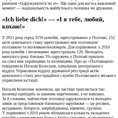
рішення «Одружуватися чи ні». Ще один для когось важливий
момент — національність майбутнього чоловіка чи дружини.
«Ich liebe dich!» — «І я тебе, любий,
кохаю!»
У 2011 році серед 3159 шлюбів, зареєстрованих у Полтаві, 152
акти цивільного стану зареєстровано між полтавцем/
полтавкою та іноземкою/іноземцем. Для порівняння: у 2010
році шлюбів з іноземцями зареєстрували 126. Виходить,
минулого року близько 5% одружень у Полтаві припало
на союз між українцями та іноземцями. Про це «Полтавщині»
повідомила Наталія Колесник, начальник центрального
відділу Управління відділу державної реєстрації актів
цивільного стану реєстраційної служби Полтавського міського
управління юстиції.
Наталія Колесник зазначила, що частіше трапляється так:
іноземці приїздять за нашими нареченими, а не навпаки.
За її словами, найчастіше полтавці одружуються та виходять
заміж за представників ближнього зарубіжжя — це росіяни,
молдавани, білоруси, азербайджанці, вірмени, грузини.
У порівнянні з 2010 роком збільшилася кількість укладених
шлюбів з громадянами Ірану і Тунісу (зокрема, зі студентами).