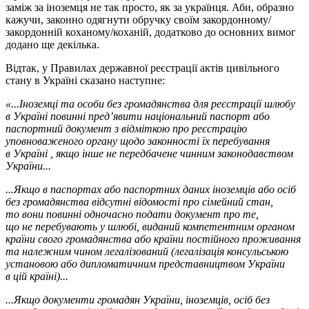
заміж за іноземця не так просто, як за українця. Аби, образно
кажучи, законно одягнути обручку своїм закордонному/
закордонній коханому/коханій, додатково до основних вимог
додано ще декілька.
Відтак, у Правилах державної реєстрації актів цивільного
стану в Україні сказано наступне:
«...Іноземці та особи без громадянства для реєстрації шлюбу
в Україні повинні пред’явити національний паспорт або
паспортний документ з відміткою про реєстрацію
уповноваженого органу щодо законності їх перебування
в Україні , якщо інше не передбачене чинним законодавством
України...
...Якщо в паспортах або паспортних даних іноземців або осіб
без громадянства відсутні відомості про сімейний стан,
то вони повинні одночасно подати документ про те,
що не перебувають у шлюбі, виданий компетентним органом
країни свого громадянства або країни постійного проживання
та належним чином легалізований (легалізація консульською
установою або дипломатичним представництвом України
в цій країні)...
...Якщо документи громадян України, іноземців, осіб без