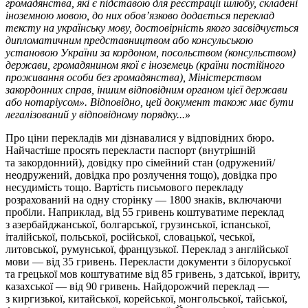
громадянства, які є підставою для реєстрації шлюбу, складені
іноземною мовою, до них обов’язково додається переклад
тексту на українську мову, достовірність якого засвідчується
дипломатичним представництвом або консульською
установою України за кордоном, посольством (консульством)
держави, громадянином якої є іноземець (країни постійного
проживання особи без громадянства), Міністерством
закордонних справ, іншим відповідним органом цієї держави
або нотаріусом». Відповідно, цей документ також має бути
легалізований у відповідному порядку...»
Про ціни перекладів ми дізнавалися у відповідних бюро.
Найчастіше просять перекласти паспорт (внутрішній
та закордонний), довідку про сімейний стан (одружений/
неодружений, довідка про розлучення тощо), довідка про
несудимість тощо. Вартість письмового перекладу
розрахований на одну сторінку — 1800 знаків, включаючи
пробіли. Наприклад, від 55 гривень коштуватиме переклад
з азербайджанської, болгарської, грузинської, іспанської,
італійської, польської, російської, словацької, чеської,
литовської, румунської, французької. Переклад з англійської
мови — від 35 гривень. Перекласти документи з білоруської
та грецької мов коштуватиме від 85 гривень, з датської, івриту,
казахської — від 90 гривень. Найдорожчий переклад —
з киргизької, китайської, корейської, монгольської, тайської,