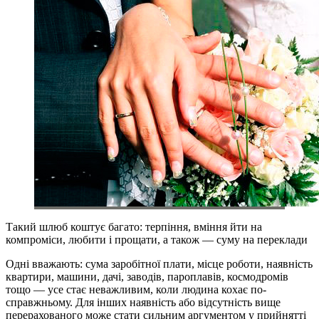
Такий шлюб коштує багато: терпіння, вміння йти на
компроміси, любити і прощати, а також — суму на переклади
Одні вважають: сума заробітної плати, місце роботи, наявність
квартири, машини, дачі, заводів, пароплавів, космодромів
тощо — усе стає неважливим, коли людина кохає по-
справжньому. Для інших наявність або відсутність вище
перерахованого може стати сильним аргументом у прийнятті