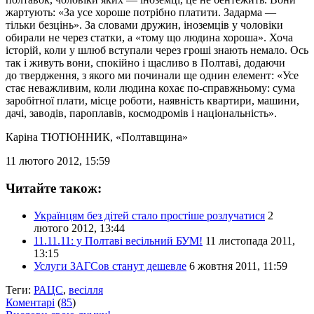
жартують: «За усе хороше потрібно платити. Задарма —
тільки безцінь». За словами дружин, іноземців у чоловіки
обирали не через статки, а «тому що людина хороша». Хоча
історій, коли у шлюб вступали через гроші знають немало. Ось
так і живуть вони, спокійно і щасливо в Полтаві, додаючи
до твердження, з якого ми починали ще однин елемент: «Усе
стає неважливим, коли людина кохає по-справжньому: сума
заробітної плати, місце роботи, наявність квартири, машини,
дачі, заводів, пароплавів, космодромів і національність».
Каріна ТЮТЮННИК
, «Полтавщина»
11 лютого 2012, 15:59
Читайте також:
Українцям без дітей стало простіше розлучатися
2
лютого 2012, 13:44
11.11.11: у Полтаві весільний БУМ!
11 листопада 2011,
13:15
Услуги ЗАГСов станут дешевле
6 жовтня 2011, 11:59
Теги:
РАЦС
,
весілля
Коментарі
(
85
)