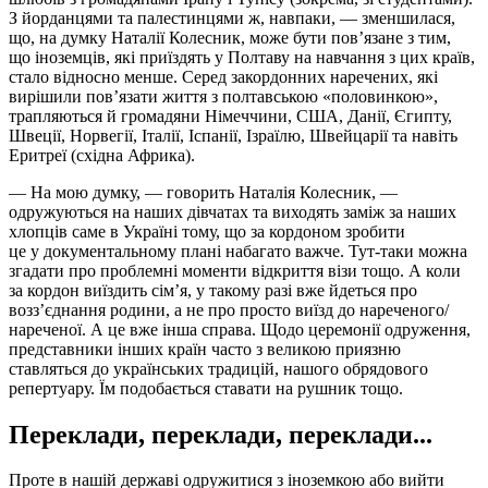
З йорданцями та палестинцями ж, навпаки, — зменшилася,
що, на думку Наталії Колесник, може бути пов’язане з тим,
що іноземців, які приїздять у Полтаву на навчання з цих країв,
стало відносно менше. Серед закордонних наречених, які
вирішили пов’язати життя з полтавською «половинкою»,
трапляються й громадяни Німеччини, США, Данії, Єгипту,
Швеції, Норвегії, Італії, Іспанії, Ізраїлю, Швейцарії та навіть
Еритреї (східна Африка).
— На мою думку, — говорить Наталія Колесник, —
одружуються на наших дівчатах та виходять заміж за наших
хлопців саме в Україні тому, що за кордоном зробити
це у документальному плані набагато важче. Тут-таки можна
згадати про проблемні моменти відкриття візи тощо. А коли
за кордон виїздить сім’я, у такому разі вже йдеться про
возз’єднання родини, а не про просто виїзд до нареченого/
нареченої. А це вже інша справа. Щодо церемонії одруження,
представники інших країн часто з великою приязню
ставляться до українських традицій, нашого обрядового
репертуару. Їм подобається ставати на рушник тощо.
Переклади, переклади, переклади...
Проте в нашій державі одружитися з іноземкою або вийти