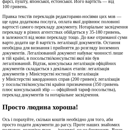
фарсі, пушту, японської, естонської. Його вартість — від
100 гривень.
Правка текстів перекладів редакторами-носіями цих мов —
ще одна додаткова послуга, оплата якої дорівнює половині
вартості самого перекладу документу. Нотаріальне засвідчення
перекладу в різних агентствах обійдеться у 35-180 гривень,
в залежності від мови перекладу тощо. До вже отриманої суми
варто додати ще й вартість легалізації документів. Остання
необхідна для визнання і прийняття до розгляду іноземних
документів. Легалізований документ набуває чинності лише
в тій країні, в посольстві/консульстві якої він був
легалізований. Відтак, консульська легалізація офіційних
документів складається з декількох етапів: легалізація
документів у Міністерстві юстиції та легалізація
у Міністерстві закордонних справ (200 гривен); легалізація
у посольстві/консульстві країни призначення (350 гривень
плюс консульський збір — офіційний тариф посольства),
переклад документів та нотаріальне засвідчення.
Просто людина хороша!
Ось і порахуйте, скільки коштів необхідно для того, аби
просто подати документи до рагсу. Проте наших знайомих
полтавок, чоловіки яких — іноземці, це не бентежить. Вони