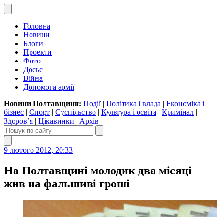
Головна
Новини
Блоги
Проекти
Фото
Досьє
Війна
Допомога армії
Новини Полтавщини:
Події
|
Політика і влада
|
Економіка і
бізнес
|
Спорт
|
Суспільство
|
Культура і освіта
|
Кримінал
|
Здоров’я
|
Цікавинки
|
Архів
9 лютого 2012, 20:33
На Полтавщині молодик два місяці
жив на фальшиві гроші