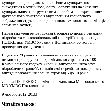
купюри не відповідають аналогічним купюрам, що
знаходяться в офіційному обігу. Зображення на вказаних
купюрах нанесені струменевим способом з використанням
друкарського пристрою з відтворенням кольорового
зображення струменево-краплинною технологією та імітацією
елементів захисту.
Наразі вилучені речові докази (грошові купюри з ознаками
підробки та світлокопіювальний пристрій) направлені до
НДЕКЦ при УМВС України в Полтавській області для
проведення дослідження.
Відносно 20-річного фальшивомонетника вирішується
питання про порушення кримінальної справи за ст. 199
Кримінального кодексу України (виготовлення та збут
підроблених грошей), санкція якої передбачає покарання у
вигляді позбавлення волі на строк від 5 до 10 років.
Лариса ПЕТРЕНКО
, помічник начальника Миргородського
МВ УМВС Полтавщини
9 лютого 2012, 20:33
Читайте також: