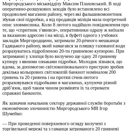
Миргородського міськвідділу Максим Плаховський. В ході
оперативно-розшукових заходів було встановлено всі
продовольчі магазини району, через які фальшивомонетник
збував свої підробки, а від продавців міліція мала портретний
опис зловмисника. Коли 8 лютого надійшло повідомлення про
те, що «спритник з’явився», оперативники одразу ж виїхали
за вказаною адресою і на місці, в буфеті одного з учбових
закладів Миргородщини, затримали 20-річного мешканця
Гадяцького району, який намагався за пляшку газованої води
розрахуватись підробленою 20-ти гривневою купюрою. При
затриманні у хлопця було вилучено ще одну 20 гривневу
купюру з явними ознаками підробки. Молодик зізнався, що
вдома, за допомогою світлокопіювального пристрою зробив
декілька кольорових світлокопій банкнот номіналом 200
гривень та 20 гривень і на протязі січня-лютого
розраховувався підробками в магазинах, купуючи різний
дріб’язок, щоб таким чином розміняти їх та отримати
справжні банкноти.
Як зазначив начальник сектору державної служби боротьби з
економічною злочинністю Миргородського МВ Ігор
Шумейко:
— При проведенні поверхневого огляду вилучені з
торгівельної мережі та з гаманця затриманого 20 гривневі