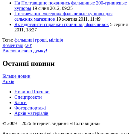
На Полтавщине появились фальшивые 200-гривневые
купюры
19 січня 2012, 09:25
Полтавчанин «ксерил» фальшивые купюры для
сельских магазинов
19 жовтня 2011, 11:49
Як відрізнити справжні гривні від фальшивок
5 серпня
2011, 18:27
Теги:
фальшиві гроші
,
міліція
Коментарі
(
20
)
Вислови свою думку!
Останні новини
Більше новин
Архів
Новини Полтави
Спецпроекти
Блоги
Фоторепортажі
Архів матеріалів
© 2009 – 2026 Інтернет-видання «Полтавщина»
Використання матеріалів інтернет-видання «Полтавщина» на