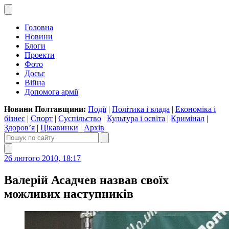
Головна
Новини
Блоги
Проекти
Фото
Досьє
Війна
Допомога армії
Новини Полтавщини:
Події
|
Політика і влада
|
Економіка і
бізнес
|
Спорт
|
Суспільство
|
Культура і освіта
|
Кримінал
|
Здоров’я
|
Цікавинки
|
Архів
26 лютого 2010, 18:17
Валерій Асадчев назвав своїх
можливих наступників