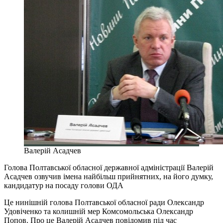
Валерій Асадчев
Голова Полтавської обласної державної адміністрації Валерій
Асадчев озвучив імена найбільш прийнятних, на його думку,
кандидатур на посаду голови ОДА
Це нинішній голова Полтавської обласної ради Олександр
Удовіченко та колишній мер Комсомольська Олександр
Попов. Про це Валерій Асадчев повідомив під час