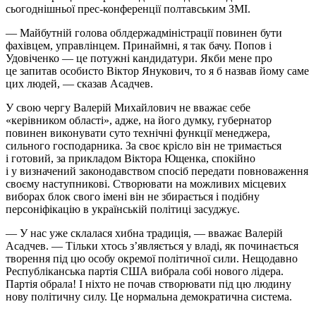
сьогоднішньої прес-конференції полтавським ЗМІ.
— Майбутній голова облдержадміністрації повинен бути
фахівцем, управлінцем. Принаймні, я так бачу. Попов і
Удовіченко — це потужні кандидатури. Якби мене про
це запитав особисто Віктор Янукович, то я б назвав йому саме
цих людей, — сказав Асадчев.
У свою чергу Валерій Михайлович не вважає себе
«керівником області», адже, на його думку, губернатор
повинен виконувати суто технічні функції менеджера,
сильного господарника. За своє крісло він не тримається
і готовий, за прикладом Віктора Ющенка, спокійно
і у визначений законодавством спосіб передати повноваження
своєму наступникові. Створювати на можливих місцевих
виборах блок свого імені він не збирається і подібну
персоніфікацію в українській політиці засуджує.
— У нас уже склалася хибна традиція, — вважає Валерій
Асадчев. — Тільки хтось з’являється у владі, як починається
творення під цю особу окремої політичної сили. Нещодавно
Республіканська партія США вибрала собі нового лідера.
Партія обрала! І ніхто не почав створювати під цю людину
нову політичну силу. Це нормальна демократична система.