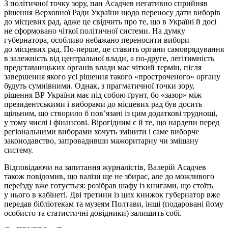
З політичної точку зору, пан Асадчев негативно сприйняв
рішення Верховної Ради України щодо переносу дати виборів
до місцевих рад, адже це свідчить про те, що в Україні й досі
не сформовано чіткої політичної системи. На думку
губернатора, особливо небажано переносити вибори
до місцевих рад. По-перше, це ставить органи самоврядування
в залежність від центральної влади, а по-друге, легітимність
представницьких органів влади має чіткий термін, після
завершення якого усі рішення такого «простроченого» органу
будуть сумнівними. Однак, з прагматичної точки зору,
рішення ВР України має під собою ґрунт, бо «зазор» між
президентськими і виборами до місцевих рад був досить
щільним, що створило б пов’язані із цим додаткові труднощі,
у тому числі і фінансові. Вірогідним є й те, що нардепи перед
регіональними виборами хочуть змінити і саме виборче
законодавство, запровадивши мажоритарну чи змішану
систему.
Відповідаючи на запитання журналістів, Валерій Асадчев
також повідомив, що валізи ще не збирає, але до можливого
переїзду вже готується: розібрав шафу із книгами, що стоїть
у нього в кабінеті. Дві третини із цих книжок губернатор вже
передав бібліотекам та музеям Полтави, інші (подаровані йому
особисто та статистичні довідники) залишить собі.