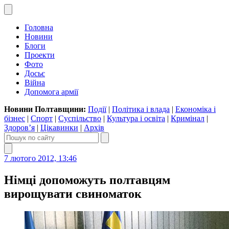
Головна
Новини
Блоги
Проекти
Фото
Досьє
Війна
Допомога армії
Новини Полтавщини:
Події
|
Політика і влада
|
Економіка і
бізнес
|
Спорт
|
Суспільство
|
Культура і освіта
|
Кримінал
|
Здоров’я
|
Цікавинки
|
Архів
7 лютого 2012, 13:46
Німці допоможуть полтавцям
вирощувати свиноматок