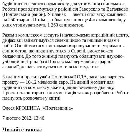
будівництво великого комплексу для утримання свиноматок.
Роботи проводитимуться у районі сіл Заворскло та Ватажково
(Полтавський район). У планах — звести спочатку комплекс
на 250 тварин. Потім — облаштування ще 4-ох комплексів, у
яких утримуватимуть 1 260 свиноматок.
Разом з комплексом зведуть і науково-демонстраційний центр,
де фахівці займатимуться селекційною та іншими видами
робіт. Ознайомитися з методами вирощування та утримання
свиноматок, що практикуються в Європі, зможе кожен
бажаючий. До того ж німці планують облаштувати науково-
учбовий центр на базі Полтавської державної аграрної
академії, де навчатимуться полтавські студенти.
За даними прес-служби Полтавської ОДА, загальна вартість
проекту — 10-12 мільйонів євро. На даний момент для
будівництва комплексу вже виділили земельну ділянку.
Проектно-кошторисна документація також розроблена. Роботи
планують розпочати у квітні.
Олеся КРОШИНА
, «Полтавщина»
7 лютого 2012, 13:46
Читайте також: