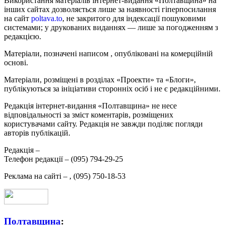
Використання матеріалів інтернет-видання «Полтавщина» на
інших сайтах дозволяється лише за наявності гіперпосилання
на сайт
poltava.to
, не закритого для індексації пошуковими
системами; у друкованих виданнях — лише за погодженням з
редакцією.
Матеріали, позначені написом
, опубліковані на комерційній
основі.
Матеріали, розміщені в розділах «Проекти» та «Блоги»,
публікуються за ініціативи сторонніх осіб і не є редакційними.
Редакція інтернет-видання «Полтавщина» не несе
відповідальності за зміст коментарів, розміщених
користувачами сайту. Редакція не завжди поділяє погляди
авторів публікацій.
Редакція –
Телефон редакції –
(095) 794-29-25
Реклама на сайті –
,
(095) 750-18-53
Полтавщина
: