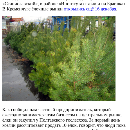
«Станиславский», в районе «Института связи» и на Браилках.
В Кременчуге ёлочные рынки
открылись ещё 16 декабря
.
Как сообщил нам частный предприниматель, который
ежегодно занимается этим бизнесом на центральном рынке,
ёлки он закупил у Полтавского гослесхоза. За первый день
хозяин рассчитывает продать 10 ёлок, говорит, что люди пока