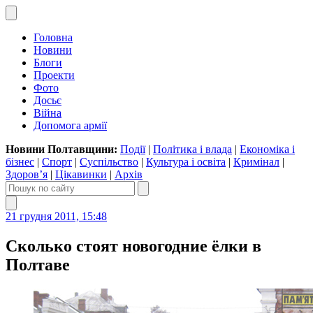
Головна
Новини
Блоги
Проекти
Фото
Досьє
Війна
Допомога армії
Новини Полтавщини:
Події
|
Політика і влада
|
Економіка і
бізнес
|
Спорт
|
Суспільство
|
Культура і освіта
|
Кримінал
|
Здоров’я
|
Цікавинки
|
Архів
21 грудня 2011, 15:48
Сколько стоят новогодние ёлки в
Полтаве