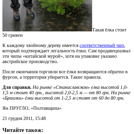
Такая ёлка стоит
50 гривен
К каждому хвойному дереву имеется
соответственный чип
,
который подтверждает легальность ёлки. Сам продавецназвал
эти чипы «китайской мурой», хотя на упаковке указано
австрийское производство.
После окончания торговли все ёлки возвращаются обратно в
фургон, а территория убирается. Такие правила.
Для справки.
На рынке «Станиславском» елка высотой 1,0-
1,5 м стоит 40 грн., высотой 2,0-2,5 м — от 80 грн. На рынке
«Браилки» ёлки высотой от 1-2,5 м стоят от 60 до 80 грн.
Ян ПРУГЛО
, «Полтавщина»
21 грудня 2011, 15:48
Читайте також: