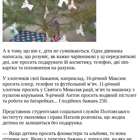
А в тому, що він є, діти не сумніваються. Одна дівчинка
написала, що розуміє, як важко чарівникові у ці передсвяткові
дні, але просить подарувати їй косметику, телефон, дві sim-
картки та поповнення на рахунок.
У хлопчиків свої бажання, наприклад, 16-річний Максим
просить плеєр, телефон та футбольний м’яч. 11-річний
хлопчик просить у Святого Миколая рації, м’яч та машинку з
пультом керування. 9-річний Антон просить водяний пістолет
та робота на батарейках... І подібних бажань 250.
Представник студентської соціальної служби Полтавського
інституту економіки і права Наталія розповіла, що жодна
дитина не залишиться без подарунка.
— Якщо дитина просить фломастери та альбоми, то вона
отримає все. Якщо у переліку бажань є дорога річ, на яку не