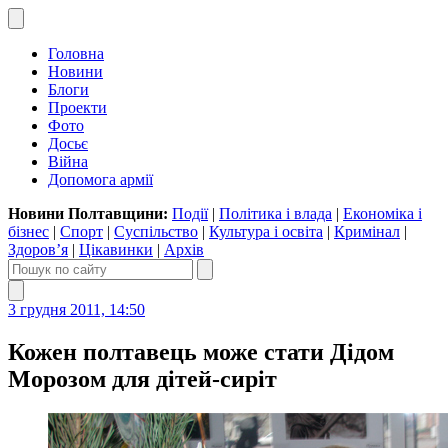
Головна
Новини
Блоги
Проекти
Фото
Досьє
Війна
Допомога армії
Новини Полтавщини:
Події
|
Політика і влада
|
Економіка і
бізнес
|
Спорт
|
Суспільство
|
Культура і освіта
|
Кримінал
|
Здоров’я
|
Цікавинки
|
Архів
3 грудня 2011, 14:50
Кожен полтавець може стати Дідом
Морозом для дітей-сиріт