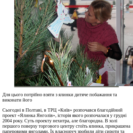
Для цього потрібно взяти з ялинки дитяче побажання та
виконати його
Сьогодні в Полтаві, в ТРЦ «Київ» розпочався благодійний
проект «Ялинка Янголів», історія якого розпочалася у грудні
2004 року. Суть проекту нехитра, але благородна. В холі
першого поверху торгового центру стоїть ялинка, прикрашена
паперовими янголами. Їх власноруч зробили діти сироти та