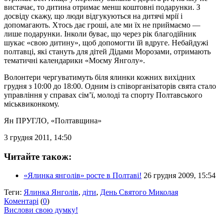
вистачає, то дитина отримає менш коштовні подарунки. З
досвіду скажу, що люди відгукуються на дитячі мрії і
допомагають. Хтось дає гроші, але ми їх не приймаємо —
лише подарунки. Інколи буває, що через рік благодійник
шукає «свою дитину», щоб допомогти їй вдруге. Небайдужі
полтавці, які стануть для дітей Дідами Морозами, отримають
тематичні календарики «Моєму Янголу».
Волонтери чергуватимуть біля ялинки кожних вихідних
грудня з 10:00 до 18:00. Одним із співорганізаторів свята стало
управління у справах сім’ї, молоді та спорту Полтавського
міськвиконкому.
Ян ПРУГЛО
, «Полтавщина»
3 грудня 2011, 14:50
Читайте також:
«Ялинка янголів» росте в Полтаві!
26 грудня 2009, 15:54
Теги:
Ялинка Янголів
,
діти
,
День Святого Миколая
Коментарі
(
0
)
Вислови свою думку!