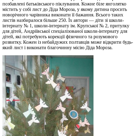
позбавлені батьківського піклування. Кожне біле янголятко
містить у собі лист до Діда Мороза, у якому дитина просить
новорічного чарівника виконати її бажання. Всього таких
листів назбиралося більше 250. Їх автори — діти зі школи-
інтернату № 1, школи-інтернату ім. Крупської № 2, притулку
для дітей, Андріївської спеціалізованої школи-інтернату для
дітей, які потребують корекції фізичного та розумового
розвитку. Кожен із небайдужих полтавців може відкрити будь-
який лист і виконати благочинну місію Діда Мороза.