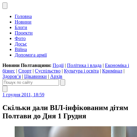
Головна
Новини
Блоги
Проекти
Фото
Досьє
Війна
Допомога армії
Новини Полтавщини:
Події
|
Політика і влада
|
Економіка і
бізнес
|
Спорт
|
Суспільство
|
Культура і освіта
|
Кримінал
|
Здоров’я
|
Цікавинки
|
Архів
1 грудня 2011, 18:59
Скільки дали ВІЛ-інфікованим дітям
Полтави до Дня 1 Грудня