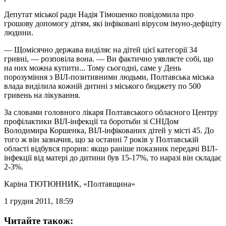
Депутат міської ради Надія Тімошенко повідомила про
грошову допомогу дітям, які інфіковані вірусом імуно-дефіціту
людини.
— Щомісячно держава виділяє на дітей цієї категорії 34
гривні, — розповіла вона. — Ви фактично уявляєте собі, що
на них можна купити... Тому сьогодні, саме у День
порозуміння з ВІЛ-позитивними людьми, Полтавська міська
влада виділила кожній дитині з міського бюджету по 500
гривень на лікування.
За словами головного лікаря Полтавського обласного Центру
профілактики ВІЛ-інфекції та боротьби зі СНІДом
Володимира Коршенка, ВІЛ-інфікованих дітей у місті 45. До
того ж він зазначив, що за останні 7 років у Полтавській
області відбувся прорив: якщо раніше показник передачі ВІЛ-
інфекції від матері до дитини був 15-17%, то наразі він складає
2-3%.
Каріна ТЮТЮННИК
, «Полтавщина»
1 грудня 2011, 18:59
Читайте також: