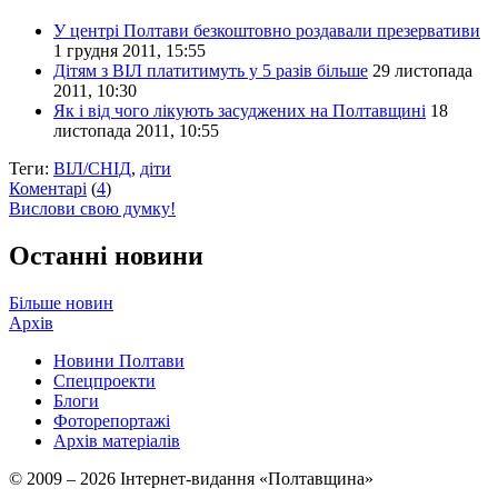
У центрі Полтави безкоштовно роздавали презервативи
1 грудня 2011, 15:55
Дітям з ВІЛ платитимуть у 5 разів більше
29 листопада
2011, 10:30
Як і від чого лікують засуджених на Полтавщині
18
листопада 2011, 10:55
Теги:
ВІЛ/СНІД
,
діти
Коментарі
(
4
)
Вислови свою думку!
Останні новини
Більше новин
Архів
Новини Полтави
Спецпроекти
Блоги
Фоторепортажі
Архів матеріалів
© 2009 – 2026 Інтернет-видання «Полтавщина»