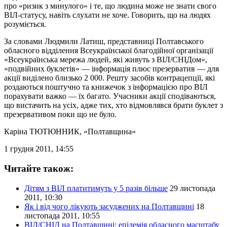
про «ризик з минулого» і те, що людина може не знати свого
ВІЛ-статусу, навіть слухати не хоче. Говорить, що на людях
розуміється.
За словами Людмили Латиш, представниці Полтавського
обласного відділення Всеукраїнської благодійної організації
«Всеукраїнська мережа людей, які живуть з ВІЛ/СНІДом»,
«подвійних буклетів» — інформація плюс презерватив — для
акції виділено близько 2 000. Решту засобів контрацепції, які
роздаються поштучно та книжечок з інформацією про ВІЛ
порахувати важко — їх багато. Учасники акції сподіваються,
що вистачить на усіх, адже тих, хто відмовлявся брати буклет з
презервативом поки що не було.
Каріна ТЮТЮННИК
, «Полтавщина»
1 грудня 2011, 14:55
Читайте також:
Дітям з ВІЛ платитимуть у 5 разів більше
29 листопада
2011, 10:30
Як і від чого лікують засуджених на Полтавщині
18
листопада 2011, 10:55
ВІЛ/СНІД на Полтавщині: епідемія обласного масштабу