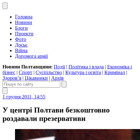
Головна
Новини
Блоги
Проекти
Фото
Досьє
Війна
Допомога армії
Новини Полтавщини:
Події
|
Політика і влада
|
Економіка і
бізнес
|
Спорт
|
Суспільство
|
Культура і освіта
|
Кримінал
|
Здоров’я
|
Цікавинки
|
Архів
1 грудня 2011, 14:55
У центрі Полтави безкоштовно
роздавали презервативи