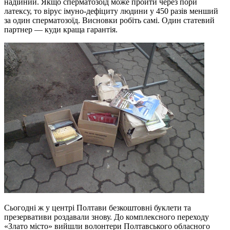
надійний. Якщо сперматозоїд може пройти через пори
латексу, то вірус імуно-дефіциту людини у 450 разів менший
за один сперматозоїд. Висновки робіть самі. Один статевий
партнер — куди краща гарантія.
Сьогодні ж у центрі Полтави безкоштовні буклети та
презервативи роздавали знову. До комплексного переходу
«Злато місто» вийшли волонтери Полтавського обласного