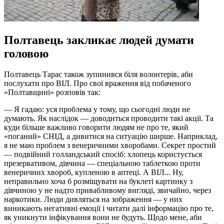
Полтавець закликає людей думати
головою
Полтавець Тарас також зупинився біля волонтерів, аби
послухати про ВІЛ. Про свої враження від побаченого
«Полтавщині» розповів так:
— Я гадаю: уся проблема у тому, що сьогодні люди не
думають. Як наслідок — доводиться проводити такі акції. Та
куди більше важливо говорити людям не про те, який
«поганий» СНІД, а дивитися на ситуацію ширше. Наприклад,
я не маю проблем з венеричними хворобами. Секрет простий
— подвійний голландський спосіб: хлопець користується
презервативом, дівчина — спеціальною таблеткою проти
венеричних хвороб, купленою в аптеці. А ВІЛ... Ну,
неправильно хоча б розміщувати на буклеті картинку з
дівчиною у не надто привабливому вигляді, звичайно, через
наркотики. Люди дивляться на зображення — у них
виникають негативні емоції і читати далі інформацію про те,
як уникнути інфікування вони не будуть. Щодо мене, аби