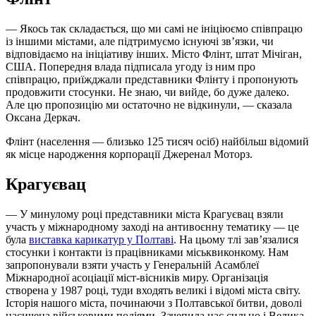
— Якось так складається, що ми самі не ініціюємо співпрацю
із іншими містами, але підтримуємо існуючі зв’язки, чи
відповідаємо на ініціативу інших. Місто Флінт, штат Мічіган,
США. Попередня влада підписала угоду із ним про
співпрацю, приїжджали представники Флінту і пропонують
продовжити стосунки. Не знаю, чи вийде, бо дуже далеко.
Але цю пропозицію ми остаточно не відкинули, — сказала
Оксана Деркач.
Флінт (населення — близько 125 тисяч осіб) найбільш відомий
як місце народження корпорації Джеренал Моторз.
Крагуєвац
— У минулому році представники міста Крагуєвац взяли
участь у міжнародному заході на антивоєнну тематику — це
була
виставка карикатур у Полтаві
. На цьому тлі зав’язалися
стосунки і контакти із працівниками міськвиконкому. Нам
запропонували взяти участь у Генеральній Асамблеї
Міжнародної асоціації міст-вісників миру. Організація
створена у 1987 році, туди входять великі і відомі міста світу.
Історія нашого міста, починаючи з Полтавської битви, доволі
насичена військовими подіями. Зачепила нас сильно і Велика