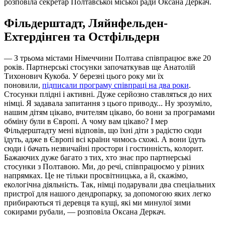
розповіла секретар Полтавської міської ради Оксана Деркач.
Фільдерштадт, Ляйнфельден-
Ехтердінген та Остфільдерн
— З трьома містами Німеччини Полтава співпрацює вже 20
років. Партнерські стосунки започаткував ще Анатолій
Тихонович Кукоба. У березні цього року ми їх
поновили,
підписали програму співпраці на два роки
.
Стосунки плідні і активні. Дуже серйозно ставляться до них
німці. Я задавала запитання з цього приводу... Ну зрозуміло,
нашим дітям цікаво, вчителям цікаво, бо вони за програмами
обміну були в Європі. А чому вам цікаво? І мер
Фільдерштадту мені відповів, що їхні діти з радістю сюди
їдуть, адже в Європі всі країни чимось схожі. А вони їдуть
сюди і бачать незвичайні простори і гостинність, колорит.
Бажаючих дуже багато з тих, хто знає про партнерські
стосунки з Полтавою. Ми, до речі, співпрацюємо у різних
напрямках. Це не тільки просвітницька, а й, скажімо,
екологічна діяльність. Так, німці подарували два спеціальних
пристрої для нашого дендропарку, за допомогою яких легко
прибираються ті деревця та кущі, які ми минулої зими
сокирами рубали, — розповіла Оксана Деркач.