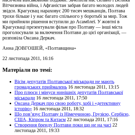
Вітчизняна війна, і Афганістан забрав багато молодих людей
звідси. Крагуєвац нараховує 200 тисяч мешканців, Полтава
трохи більше і у нас багато спільного у боротьбі за мир. Тож
ми прийняли рішення вступили до Асамблеї. У жовтні в
Крагуєваці презентували фільм про Полтаву — інші міста
проголосували за включення Полтави до цієї організації, —
розповіла Оксана Деркач.
Анна ДОВГОШЕЙ
, «Полтавщина»
22 листопада 2011, 16:16
Матеріали по темі:
Вісім депутатів Полтавської міськради не мають
громадських приймалень
16 листопада 2011, 13:15
Про плюси і мінуси нинішніх депутатів Полтавської
міськради
16 листопада 2011, 17:50
Оксана Деркач про свою роботу, хобі і «детективну
історію»
16 листопада 2011, 18:32
Що пов’язує Полтаву із Німеччиною, Грузією, Сербією,
США, Кіпром та Китаєм
22 листопада 2011, 17:16
Створення бренду Полтави поки що не на часі
22
листопада 2011, 19:33