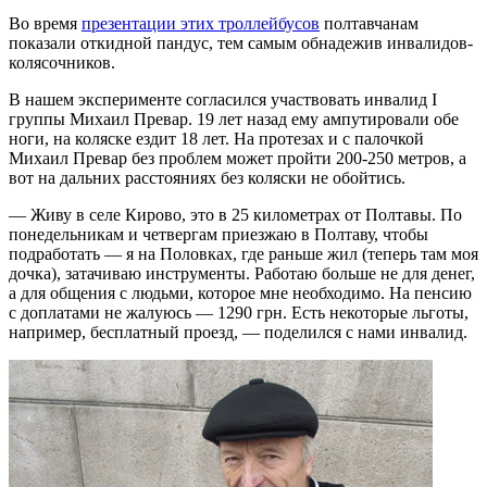
Во время
презентации этих троллейбусов
полтавчанам
показали откидной пандус, тем самым обнадежив инвалидов-
колясочников.
В нашем эксперименте согласился участвовать инвалид І
группы Михаил Превар. 19 лет назад ему ампутировали обе
ноги, на коляске ездит 18 лет. На протезах и с палочкой
Михаил Превар без проблем может пройти 200-250 метров, а
вот на дальних расстояниях без коляски не обойтись.
— Живу в селе Кирово, это в 25 километрах от Полтавы. По
понедельникам и четвергам приезжаю в Полтаву, чтобы
подработать — я на Половках, где раньше жил (теперь там моя
дочка), затачиваю инструменты. Работаю больше не для денег,
а для общения с людьми, которое мне необходимо. На пенсию
с доплатами не жалуюсь — 1290 грн. Есть некоторые льготы,
например, бесплатный проезд, — поделился с нами инвалид.