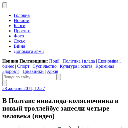
Головна
Новини
Блоги
Проекти
Фото
Досьє
Війна
Допомога армії
Новини Полтавщини:
Події
|
Політика і влада
|
Економіка і
бізнес
|
Спорт
|
Суспільство
|
Культура і освіта
|
Кримінал
|
Здоров’я
|
Цікавинки
|
Архів
28 жовтня 2011, 12:27
В Полтаве инвалида-колясночника в
новый троллейбус занесли четыре
человека (видео)