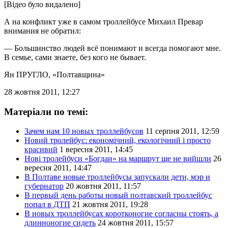
[Відео було видалено]
А на конфликт уже в самом троллейбусе Михаил Превар
внимания не обратил:
— Большинство людей всё понимают и всегда помогают мне.
В семье, сами знаете, без кого не бывает.
Ян ПРУГЛО
, «Полтавщина»
28 жовтня 2011, 12:27
Матеріали по темі:
Зачем нам 10 новых троллейбусов
11 серпня 2011, 12:59
Новий тролейбус: економічний, екологічний і просто
красивий
1 вересня 2011, 14:45
Нові тролейбуси «Богдан» на маршрут ще не вийшли
26
вересня 2011, 14:47
В Полтаве новые троллейбусы запускали дети, мэр и
губернатор
20 жовтня 2011, 11:57
В первый день работы новый полтавский троллейбус
попал в ДТП
21 жовтня 2011, 19:28
В новых троллейбусах коротконогие согласны стоять, а
длинноногие сидеть
24 жовтня 2011, 15:57