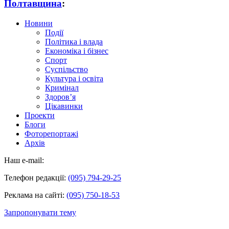
Полтавщина
:
Новини
Події
Політика і влада
Економіка і бізнес
Спорт
Суспільство
Культура і освіта
Кримінал
Здоров’я
Цікавинки
Проекти
Блоги
Фоторепортажі
Архів
Наш e-mail:
Телефон редакції:
(095) 794-29-25
Реклама на сайті:
(095) 750-18-53
Запропонувати тему