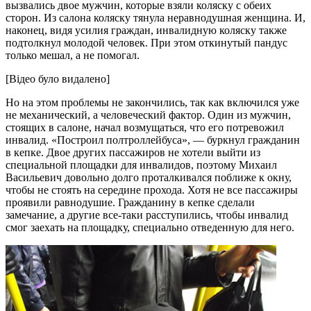
вызвались двое мужчин, которые взяли коляску с обеих
сторон. Из салона коляску тянула неравнодушная женщина. И,
наконец, видя усилия граждан, инвалидную коляску также
подтолкнул молодой человек. При этом откинутый пандус
только мешал, а не помогал.
[Відео було видалено]
Но на этом проблемы не закончились, так как включился уже
не механический, а человеческий фактор. Один из мужчин,
стоящих в салоне, начал возмущаться, что его потревожил
инвалид. «Построил полтроллейбуса», — буркнул гражданин
в кепке. Двое других пассажиров не хотели выйти из
специальной площадки для инвалидов, поэтому Михаил
Васильевич довольно долго проталкивался поближе к окну,
чтобы не стоять на середине прохода. Хотя не все пассажиры
проявили равнодушие. Гражданину в кепке сделали
замечание, а другие все-таки расступились, чтобы инвалид
смог заехать на площадку, специально отведенную для него.