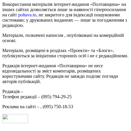
Використання матеріалів інтернет-видання «Полтавщина» на
інших сайтах дозволяється лише за наявності гіперпосилання
на сайт
poltava.to
, не закритого для індексації пошуковими
системами; у друкованих виданнях — лише за погодженням з
редакцією.
Матеріали, позначені написом
, опубліковані на комерційній
основі.
Матеріали, розміщені в розділах «Проекти» та «Блоги»,
публікуються за ініціативи сторонніх осіб і не є редакційними.
Редакція інтернет-видання «Полтавщина» не несе
відповідальності за зміст коментарів, розміщених
користувачами сайту. Редакція не завжди поділяє погляди
авторів публікацій.
Редакція –
Телефон редакції –
(095) 794-29-25
Реклама на сайті –
,
(095) 750-18-53