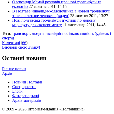
Олександр Мамай розповів про нові тролейбуси та
екологію
27 жовтня 2011, 15:15
В Полтаве инвалида-колясночника в новый троллейбус
занесли четыре человека (видео)
28 жовтня 2011, 13:27
Нові полтавські тролейбуси пустили по новому
маршруту для експерименту
11 листопада 2011, 14:45
Теги:
транспорт
,
люди з інвалідністю
,
інклюзивність будівель і
споруд
Коментарі
(
66
)
Вислови свою думку!
Останні новини
Більше новин
Архів
Новини Полтави
Спецпроекти
Блоги
Фоторепортажі
Архів матеріалів
© 2009 – 2026 Інтернет-видання «Полтавщина»