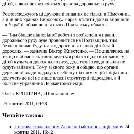
дітей, в яких роз’яснюються правила дорожнього руху.
Розповсюджують ці друковані видання не тільки в Німеччині,
а й інших країнах Євросоюзу. Наразі втілити досвід вирішили
і в Україні, обравши для цього Полтавську область.
— Чим більше відповідної роботи з роз’яснення правил
дорожнього руху буде проводитися на Полтавщині, тим
безпечнішими будуть автодороги для наших дітей та й
дорослих, — зазначив Віктор Животенко. — Не дивлячись на
те, що в області активно ведеться робота щодо виховання у
дітей культури дорожнього руху, додаткові заходи ніколи не
будуть зайвими. Тому, зі свого боку, я обіцяю, що органи
державної влади нададуть всебічну підтримку цій ініціативи і
долучать до неї не лише власні структурні підрозділи, а й
обласне управління Державтоінспекції.
Олеся КРОШИНА
, «Полтавщина»
25 жовтня 2011, 09:58
Читайте також:
Полтава стала членом Асоціації міст-посланців миру
24
жовтня 2011, 16:42