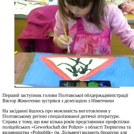
Перший заступник голови Полтавської облдержадміністрації
Віктор Животенко зустрівся з делегацією з Німеччини
На засіданні йшлось про можливість виготовлення у
Полтавському регіоні спеціалізованої дитячої літератури.
Справа у тому, що вже кілька років представники профспілки
поліцейських «Gewerkschaft der Polizei» з області Тюрінгена та
видавництва «Polpublik» (м. Дольмен) видають брошури для