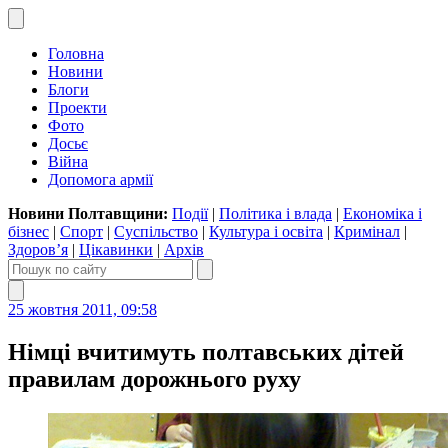
Головна
Новини
Блоги
Проекти
Фото
Досьє
Війна
Допомога армії
Новини Полтавщини:
Події
|
Політика і влада
|
Економіка і
бізнес
|
Спорт
|
Суспільство
|
Культура і освіта
|
Кримінал
|
Здоров’я
|
Цікавинки
|
Архів
25 жовтня 2011, 09:58
Німці вчитимуть полтавських дітей
правилам дорожнього руху