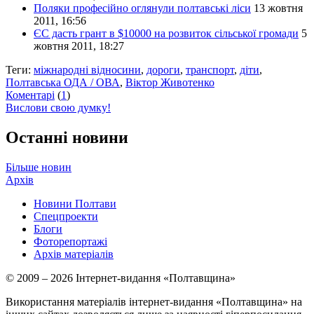
Поляки професійно оглянули полтавські ліси
13 жовтня
2011, 16:56
ЄС дасть грант в $10000 на розвиток сільської громади
5
жовтня 2011, 18:27
Теги:
міжнародні відносини
,
дороги
,
транспорт
,
діти
,
Полтавська ОДА / ОВА
,
Віктор Животенко
Коментарі
(
1
)
Вислови свою думку!
Останні новини
Більше новин
Архів
Новини Полтави
Спецпроекти
Блоги
Фоторепортажі
Архів матеріалів
© 2009 – 2026 Інтернет-видання «Полтавщина»
Використання матеріалів інтернет-видання «Полтавщина» на