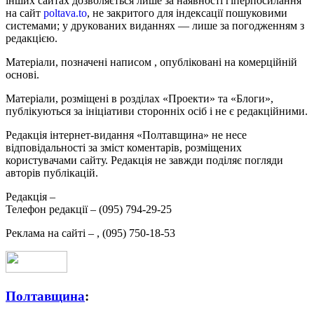
інших сайтах дозволяється лише за наявності гіперпосилання
на сайт
poltava.to
, не закритого для індексації пошуковими
системами; у друкованих виданнях — лише за погодженням з
редакцією.
Матеріали, позначені написом
, опубліковані на комерційній
основі.
Матеріали, розміщені в розділах «Проекти» та «Блоги»,
публікуються за ініціативи сторонніх осіб і не є редакційними.
Редакція інтернет-видання «Полтавщина» не несе
відповідальності за зміст коментарів, розміщених
користувачами сайту. Редакція не завжди поділяє погляди
авторів публікацій.
Редакція –
Телефон редакції –
(095) 794-29-25
Реклама на сайті –
,
(095) 750-18-53
Полтавщина
: