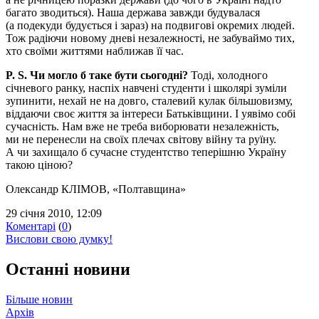
багато зводиться). Наша держава завжди будувалася
(а подекуди будується і зараз) на подвигові окремих людей.
Тож радіючи новому дневі незалежності, не забуваймо тих,
хто своїми життями наближав її час.
P. S. Чи могло б таке бути сьогодні?
Тоді, холодного
січневого ранку, наспіх навчені студенти і школярі зуміли
зупинити, нехай не на довго, сталевий кулак більшовизму,
віддаючи своє життя за інтереси Батьківщини. І уявімо собі
сучасність. Нам вже не треба виборювати незалежність,
ми не перенесли на своїх плечах світову війну та руїну.
А чи захищало б сучасне студентство теперішню Україну
такою ціною?
Олександр КЛІМОВ
, «Полтавщина»
29 січня 2010, 12:09
Коментарі
(
0
)
Вислови свою думку!
Останні новини
Більше новин
Архів