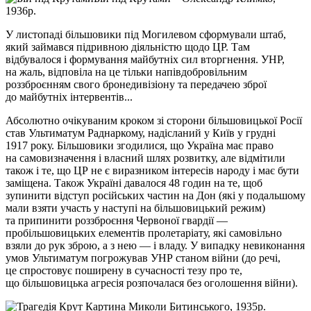
1936р.
У листопаді більшовики під Могилевом сформували штаб,
який займався підривною діяльністю щодо ЦР. Там
відбувалося і формування майбутніх сил вторгнення. УНР,
на жаль, відповіла на це тільки напівдобровільним
роззброєнням свого бронедивізіону та передачею зброї
до майбутніх інтервентів...
Абсолютно очікуваним кроком зі сторони більшовицької Росії
став Ультиматум Раднаркому, надісланий у Київ у грудні
1917 року. Більшовики згодилися, що Україна має право
на самовизначення і власний шлях розвитку, але відмітили
також і те, що ЦР не є виразником інтересів народу і має бути
заміщена. Також Україні давалося 48 годин на те, щоб
зупинити відступ російських частин на Дон (які у подальшому
мали взяти участь у наступі на більшовицький режим)
та припинити роззброєння Червоної гвардії —
пробільшовицьких елементів пролетаріату, які самовільно
взяли до рук зброю, а з нею — і владу. У випадку невиконання
умов Ультиматум погрожував УНР станом війни (до речі,
це спростовує поширену в сучасності тезу про те,
що більшовицька агресія розпочалася без оголошення війни).
Картина Миколи Битинського, 1935р.