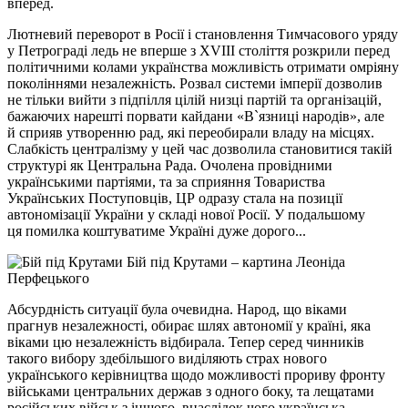
вперед.
Лютневий переворот в Росії і становлення Тимчасового уряду
у Петрограді ледь не вперше з XVIII століття розкрили перед
політичними колами українства можливість отримати омріяну
поколіннями незалежність. Розвал системи імперії дозволив
не тільки вийти з підпілля цілій низці партій та організацій,
бажаючих нарешті порвати кайдани «В`язниці народів», але
й сприяв утворенню рад, які переобирали владу на місцях.
Слабкість централізму у цей час дозволила становитися такій
структурі як Центральна Рада. Очолена провідними
українськими партіями, та за сприяння Товариства
Українських Поступовців, ЦР одразу стала на позиції
автономізації України у складі нової Росії. У подальшому
ця помилка коштуватиме Україні дуже дорого...
Бій під Крутами – картина Леоніда
Перфецького
Абсурдність ситуації була очевидна. Народ, що віками
прагнув незалежності, обирає шлях автономії у країні, яка
віками цю незалежність відбирала. Тепер серед чинників
такого вибору здебільшого виділяють страх нового
українського керівництва щодо можливості прориву фронту
військами центральних держав з одного боку, та лещатами
російських військ з іншого, внаслідок чого українська