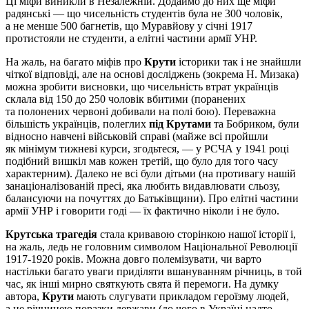
Ці міфи виникли в Незалежній. Додаймо до них ще міфи
радянські — що чисельність студентів була не 300 чоловік,
а не менше 500 багнетів, що Муравйову у січні 1917
протистояли не студенти, а елітні частини армії УНР.
На жаль, на багато міфів про
Крути
історики так і не знайшли
чіткої відповіді, але на основі досліджень (зокрема Н. Мизака)
можна зробити висновки, що чисельність втрат українців
склала від 150 до 250 чоловік вбитими (поранених
та полонених червоні добивали на полі бою). Переважна
більшість українців, полеглих
під Крутами
та Бобриком, були
відносно навчені військовій справі (майже всі пройшли
як мінімум тижневі курси, згодьтеся, — у РСЧА у 1941 році
подібний вишкіл мав кожен третій, що було для того часу
характерним). Далеко не всі були дітьми (на противагу нашій
занаціоналізованій пресі, яка любить видавлювати сльозу,
балансуючи на почуттях до Батьківщини). Про елітні частини
армії УНР і говорити годі — їх фактично ніколи і не було.
Крутська трагедія
стала кривавою сторінкою нашої історії і,
на жаль, ледь не головним символом Національної Революції
1917-1920 років. Можна довго полемізувати, чи варто
настільки багато уваги приділяти вшануванням річниць, в той
час, як інші мирно святкують свята й перемоги. На думку
автора,
Крути
мають слугувати прикладом героїзму людей,
а не річницею поразки держави (до чого в Україні надто