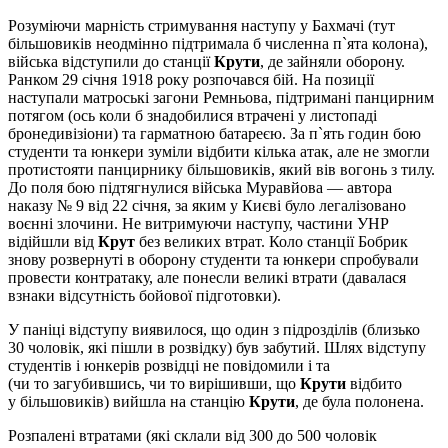
Розуміючи марність стримування наступу у Бахмачі (тут
більшовиків неодмінно підтримала б численна п`ята колона),
війська відступили до станції
Крути
, де зайняли оборону.
Ранком 29 січня 1918 року розпочався бій. На позиції
наступали матроські загони Ремньова, підтримані панцирним
потягом (ось коли б знадобилися втрачені у листопаді
бронедивізіони) та гарматною батареєю. За п`ять годин бою
студенти та юнкери зуміли відбити кілька атак, але не змогли
протистояти панцирнику більшовиків, який вів вогонь з тилу.
До поля бою підтягнулися війська Муравйова — автора
наказу № 9 від 22 січня, за яким у Києві було легалізовано
воєнні злочини. Не витримуючи наступу, частини УНР
відійшли від
Крут
без великих втрат. Коло станції Бобрик
знову розвернуті в оборону студенти та юнкери спробували
провести контратаку, але понесли великі втрати (давалася
взнаки відсутність бойової підготовки).
У паніці відступу виявилося, що один з підрозділів (близько
30 чоловік, які пішли в розвідку) був забутий. Шлях відступу
студентів і юнкерів розвідці не повідомили і та
(чи то загубившись, чи то вирішивши, що
Крути
відбито
у більшовиків) вийшла на станцію
Крути
, де була полонена.
Розпалені втратами (які склали від 300 до 500 чоловік