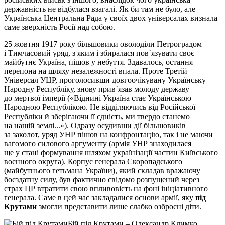
державність не відбулася взагалі. Як би там не було, але
Українська Центральна Рада у своїх двох універсалах визнала
саме зверхність Росії над собою.
25 жовтня 1917 року більшовики оволоділи Петроградом
і Тимчасовий уряд, з яким і збиралася пов`язувати своє
майбутнє Україна, пішов у небуття. Здавалось, остання
перепона на шляху незалежності впала. Проте Третій
Універсал УЦР, проголосивши довгоочікувану Українську
Народну Республіку, знову прив`язав молоду державу
до мертвої імперії («Віднині Україна стає Українською
Народною Республікою. Не відділяючись від Російської
Республіки й зберігаючи її єдність, ми твердо станемо
на нашій землі...»). Одразу осудивши дії більшовиків
за заколот, уряд УНР пішов на конфронтацію, так і не маючи
вагомого силового аргументу (армія УНР знаходилася
ще у стані формування шляхом українізації частин Київського
воєнного округа). Корпус генерала Скоропадського
(майбутнього гетьмана України), який складав вражаючу
боєздатну силу, був фактично свідомо розпущений через
страх ЦР втратити свою впливовість на фоні ініціативного
генерала. Саме в цей час закладалися основи армії, яку
під
Крутами
змогли представити лише слабко озброєні діти.
Бій під Крутами – Олександр Климко,