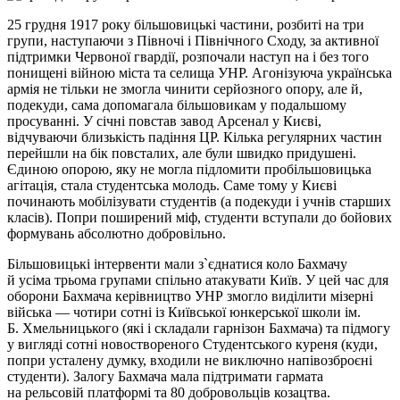
25 грудня 1917 року більшовицькі частини, розбиті на три
групи, наступаючи з Півночі і Північного Сходу, за активної
підтримки Червоної гвардії, розпочали наступ на і без того
понищені війною міста та селища УНР. Агонізуюча українська
армія не тільки не змогла чинити серйозного опору, але й,
подекуди, сама допомагала більшовикам у подальшому
просуванні. У січні повстав завод Арсенал у Києві,
відчуваючи близькість падіння ЦР. Кілька регулярних частин
перейшли на бік повсталих, але були швидко придушені.
Єдиною опорою, яку не могла підломити пробільшовицька
агітація, стала студентська молодь. Саме тому у Києві
починають мобілізувати студентів (а подекуди і учнів старших
класів). Попри поширений міф, студенти вступали до бойових
формувань абсолютно добровільно.
Більшовицькі інтервенти мали з`єднатися коло Бахмачу
й усіма трьома групами спільно атакувати Київ. У цей час для
оборони Бахмача керівництво УНР змогло виділити мізерні
війська — чотири сотні із Київської юнкерської школи ім.
Б. Хмельницького (які і складали гарнізон Бахмача) та підмогу
у вигляді сотні новоствореного Студентського куреня (куди,
попри усталену думку, входили не виключно напівозброєні
студенти). Залогу Бахмача мала підтримати гармата
на рельсовій платформі та 80 добровольців козацтва.