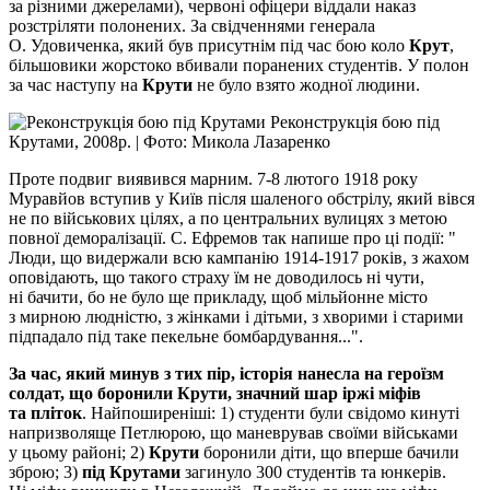
за різними джерелами), червоні офіцери віддали наказ
розстріляти полонених. За свідченнями генерала
О. Удовиченка, який був присутнім під час бою коло
Крут
,
більшовики жорстоко вбивали поранених студентів. У полон
за час наступу на
Крути
не було взято жодної людини.
Реконструкція бою під
Крутами, 2008р. | Фото: Микола Лазаренко
Проте подвиг виявився марним. 7-8 лютого 1918 року
Муравйов вступив у Київ після шаленого обстрілу, який вівся
не по військових цілях, а по центральних вулицях з метою
повної деморалізації. С. Ефремов так напише про ці події: "
Люди, що видержали всю кампанію 1914-1917 років, з жахом
оповідають, що такого страху їм не доводилось ні чути,
ні бачити, бо не було ще прикладу, щоб мільйонне місто
з мирною людністю, з жінками і дітьми, з хворими і старими
підпадало під таке пекельне бомбардування...".
За час, який минув з тих пір, історія нанесла на героїзм
солдат, що боронили Крути, значний шар іржі міфів
та пліток
. Найпоширеніші: 1) студенти були свідомо кинуті
напризволяще Петлюрою, що маневрував своїми військами
у цьому районі; 2)
Крути
боронили діти, що вперше бачили
зброю; 3)
під Крутами
загинуло 300 студентів та юнкерів.