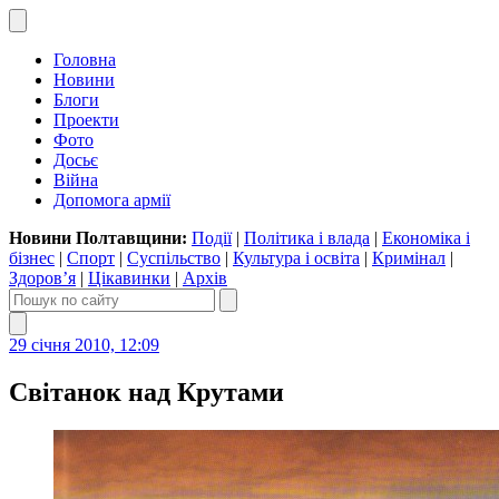
Головна
Новини
Блоги
Проекти
Фото
Досьє
Війна
Допомога армії
Новини Полтавщини:
Події
|
Політика і влада
|
Економіка і
бізнес
|
Спорт
|
Суспільство
|
Культура і освіта
|
Кримінал
|
Здоров’я
|
Цікавинки
|
Архів
29 січня 2010, 12:09
Світанок над Крутами