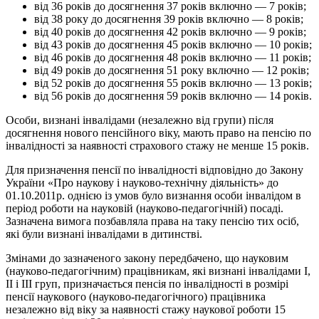
від 36 років до досягнення 37 років включно — 7 років;
від 38 року до досягнення 39 років включно — 8 років;
від 40 років до досягнення 42 років включно — 9 років;
від 43 років до досягнення 45 років включно — 10 років;
від 46 років до досягнення 48 років включно — 11 років;
від 49 років до досягнення 51 року включно — 12 років;
від 52 років до досягнення 55 років включно — 13 років;
від 56 років до досягнення 59 років включно — 14 років.
Особи, визнані інвалідами (незалежно від групи) після
досягнення нового пенсійного віку, мають право на пенсію по
інвалідності за наявності страхового стажу не менше 15 років.
Для призначення пенсії по інвалідності відповідно до Закону
України «Про наукову і науково-технічну діяльність» до
01.10.2011р. однією із умов було визнання особи інвалідом в
період роботи на науковій (науково-педагогічній) посаді.
Зазначена вимога позбавляла права на таку пенсію тих осіб,
які були визнані інвалідами в дитинстві.
Змінами до зазначеного закону передбачено, що науковим
(науково-педагогічним) працівникам, які визнані інвалідами І,
ІІ і ІІІ груп, призначається пенсія по інвалідності в розмірі
пенсії наукового (науково-педагогічного) працівника
незалежно від віку за наявності стажу наукової роботи 15