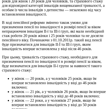
років для жінок і 20 років для чоловіків, та страхового стажу
для відповідної категорії інвалідів вищевказаної тривалості, а
особам із числа інвалідів з дитинства — незалежно від часу
встановлення інвалідності.
В ході пенсійної реформи змінено також умови для
призначення пенсії по інвалідності в розмірі пенсії за віком
непрацюючим інвалідам ІІ-ї та ІІІ-ї груп, які мали необхідний
стаж роботи 20 років жінки і 25 років чоловіки та не досягли
пенсійного віку. Починаючи з 01.10.2011р. такий вид пенсії
буде призначатися для інвалідів ІІ-Ї та ІІІ-ї груп, яким
інвалідність вперше встановлена у віці після 46 років.
При цьому, тривалість страхового стажу, необхідного для
призначення пенсії по інвалідності в розмірі пенсії за віком,
буде визначатися для інвалідів ІІ-ї групи за наявності такого
страхового стажу:
у жінок — 20 років, а у чоловіків 25 років, якщо їм
вперше встановлено інвалідність у віці до 46 років
включно;
у жінок — 21 рік, а у чоловіків 26 років, якщо їм вперше
встановлено інвалідність у віці до 48 років включно;
у жінок — 22 роки, а у чоловіків 27 років, якщо їм
вперше встановлено інвалідність у віці до 50 років