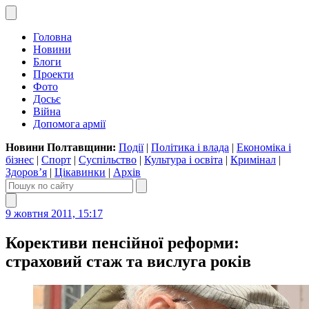
Головна
Новини
Блоги
Проекти
Фото
Досьє
Війна
Допомога армії
Новини Полтавщини:
Події
|
Політика і влада
|
Економіка і
бізнес
|
Спорт
|
Суспільство
|
Культура і освіта
|
Кримінал
|
Здоров’я
|
Цікавинки
|
Архів
9 жовтня 2011, 15:17
Корективи пенсійної реформи:
страховий стаж та вислуга років