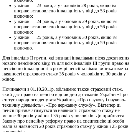
включно;
у жінок — 23 роки, а у чоловіків 28 років, якщо їм
вперше встановлено інвалідність у віці до 53 років
включно;
у жінок — 24 років, а у чоловіків 29 років, якщо їм
вперше встановлено інвалідність у віці до 56 років
включно;
у жінок — 25 років, а у чоловіків 30 років, якщо їм
вперше встановлено інвалідність у віці до 59 років
включно.
Для інвалідів ІІ групи, які визнані інвалідами після досягнення
нового пенсійного віку, та для всіх інвалідів ІІІ групи право на
пенсію по інвалідності в розмірі пенсії за віком виникатиме за
наявності страхового стажу 35 років у чоловіків та 30 років у
жінок.
Починаючи з 01.10.2011р. збільшено також страховий стаж,
який дає право на пенсію відповідно до законів України «Про
статус народного депутатаУкраїни», «Про наукову і науково-
технічну діяльність», «Про державну службу». Відтепер ці
пенсії призначатимуться за наявності страхового стажу не
менше 30 років у жінок і 35 років у чоловіків. До прийняття
Закону про пенсійну реформу право на спецпенсію ці особи
мали за наявності 20 років страхового стажу у жінок і 25 років
у чоловіків.