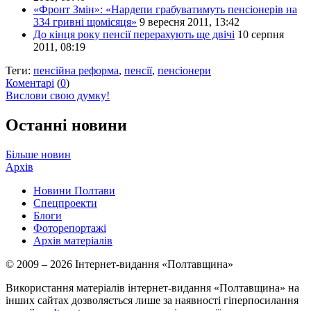
«Фронт Змін»: «Нардепи грабуватимуть пенсіонерів на
334 гривні щомісяця»
9 вересня 2011, 13:42
До кінця року пенсії перерахують ще двічі
10 серпня
2011, 08:19
Теги:
пенсійна реформа
,
пенсії
,
пенсіонери
Коментарі
(
0
)
Вислови свою думку!
Останні новини
Більше новин
Архів
Новини Полтави
Спецпроекти
Блоги
Фоторепортажі
Архів матеріалів
© 2009 – 2026 Інтернет-видання «Полтавщина»
Використання матеріалів інтернет-видання «Полтавщина» на
інших сайтах дозволяється лише за наявності гіперпосилання