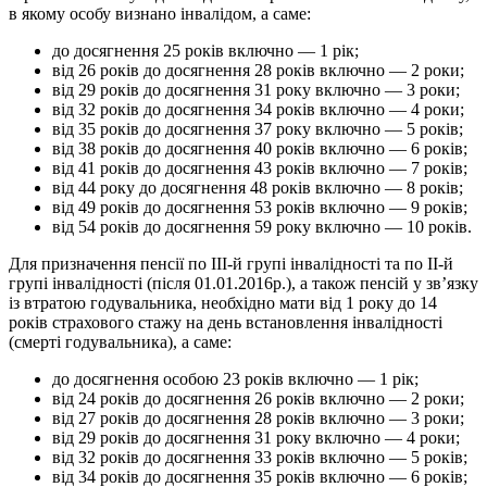
в якому особу визнано інвалідом, а саме:
до досягнення 25 років включно — 1 рік;
від 26 років до досягнення 28 років включно — 2 роки;
від 29 років до досягнення 31 року включно — 3 роки;
від 32 років до досягнення 34 років включно — 4 роки;
від 35 років до досягнення 37 року включно — 5 років;
від 38 років до досягнення 40 років включно — 6 років;
від 41 років до досягнення 43 років включно — 7 років;
від 44 року до досягнення 48 років включно — 8 років;
від 49 років до досягнення 53 років включно — 9 років;
від 54 років до досягнення 59 року включно — 10 років.
Для призначення пенсії по ІІІ-й групі інвалідності та по ІІ-й
групі інвалідності (після 01.01.2016р.), а також пенсій у зв’язку
із втратою годувальника, необхідно мати від 1 року до 14
років страхового стажу на день встановлення інвалідності
(смерті годувальника), а саме:
до досягнення особою 23 років включно — 1 рік;
від 24 років до досягнення 26 років включно — 2 роки;
від 27 років до досягнення 28 років включно — 3 роки;
від 29 років до досягнення 31 року включно — 4 роки;
від 32 років до досягнення 33 років включно — 5 років;
від 34 років до досягнення 35 років включно — 6 років;