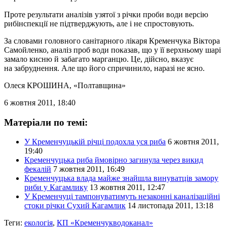
Проте результати аналізів узятої з річки проби води версію
рибінспекції не підтверджують, але і не спростовують.
За словами головного санітарного лікаря Кременчука Віктора
Самойленко, аналіз проб води показав, що у її верхньому шарі
замало кисню й забагато марганцю. Це, дійсно, вказує
на забруднення. Але що його спричинило, наразі не ясно.
Олеся КРОШИНА
, «Полтавщина»
6 жовтня 2011, 18:40
Матеріали по темі:
У Кременчуцькій річці подохла уся риба
6 жовтня 2011,
19:40
Кременчуцька риба ймовірно загинула через викид
фекалій
7 жовтня 2011, 16:49
Кременчуцька влада майже знайшла винуватців замору
риби у Кaгамлику
13 жовтня 2011, 12:47
У Кременчуці тампонуватимуть незаконні каналізаційні
стоки річки Сухий Кагамлик
14 листопада 2011, 13:18
Теги:
екологія
,
КП «Кременчукводоканал»