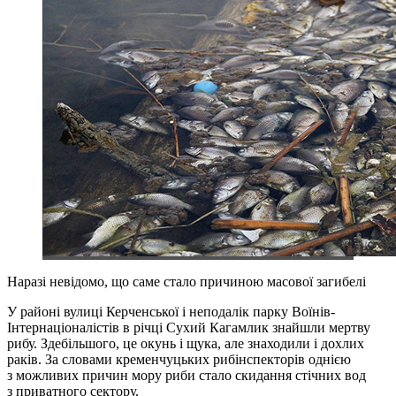
Наразі невідомо, що саме стало причиною масової загибелі
У районі вулиці Керченської і неподалік парку Воїнів-
Інтернаціоналістів в річці Сухий Кагамлик знайшли мертву
рибу. Здебільшого, це окунь і щука, але знаходили і дохлих
раків. За словами кременчуцьких рибінспекторів однією
з можливих причин мору риби стало скидання стічних вод
з приватного сектору.