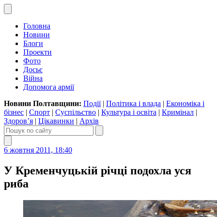
Головна
Новини
Блоги
Проекти
Фото
Досьє
Війна
Допомога армії
Новини Полтавщини:
Події
|
Політика і влада
|
Економіка і
бізнес
|
Спорт
|
Суспільство
|
Культура і освіта
|
Кримінал
|
Здоров’я
|
Цікавинки
|
Архів
6 жовтня 2011, 18:40
У Кременчуцькій річці подохла уся
риба