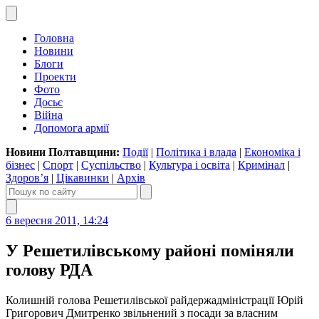
Головна
Новини
Блоги
Проекти
Фото
Досьє
Війна
Допомога армії
Новини Полтавщини:
Події
|
Політика і влада
|
Економіка і
бізнес
|
Спорт
|
Суспільство
|
Культура і освіта
|
Кримінал
|
Здоров’я
|
Цікавинки
|
Архів
6 вересня 2011, 14:24
У Решетилівському районі поміняли
голову РДА
Колишній голова Решетилівської райдержадміністрації Юрій
Григорович Дмитренко звільнений з посади за власним