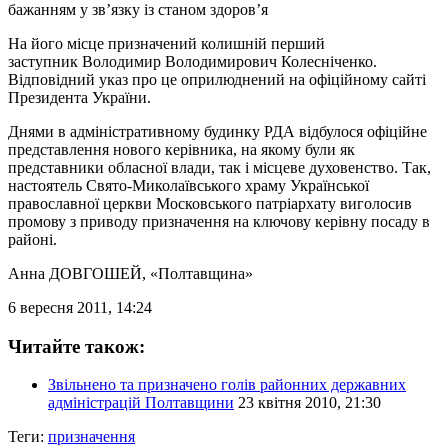
бажанням у зв’язку із станом здоров’я
На його місце призначений колишній перший
заступник Володимир Володимирович Колесніченко.
Відповідний указ про це оприлюднений на офіційному сайті
Президента України.
Днями в адміністративному будинку РДА відбулося офіційне
представлення нового керівника, на якому були як
представники обласної влади, так і місцеве духовенство. Так,
настоятель Свято-Миколаївського храму Української
православної церкви Московського патріархату виголосив
промову з приводу призначення на ключову керівну посаду в
районі.
Анна ДОВГОШЕЙ
, «Полтавщина»
6 вересня 2011, 14:24
Читайте також:
Звільнено та призначено голів районних державних
адміністрацій Полтавщини
23 квітня 2010, 21:30
Теги:
призначення