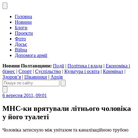
Головна
Новини
Блоги
Проекти
Фото
Досьє
Війна
Допомога армії
Новини Полтавщини:
Події
|
Політика і влада
|
Економіка і
бізнес
|
Спорт
|
Суспільство
|
Культура і освіта
|
Кримінал
|
Здоров’я
|
Цікавинки
|
Архів
6 вересня 2011, 09:01
МНС-ки врятували літнього чоловіка
у його туалеті
Чоловіка затиснуло між унітазом та каналізаційною трубою