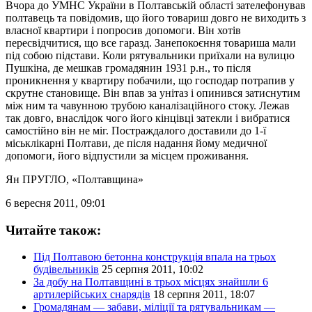
Вчора до УМНС України в Полтавській області зателефонував
полтавець та повідомив, що його товариш довго не виходить з
власної квартири і попросив допомоги. Він хотів
пересвідчитися, що все гаразд. Занепокоєння товариша мали
під собою підстави. Коли рятувальники приїхали на вулицю
Пушкіна, де мешкав громадянин 1931 р.н., то після
проникнення у квартиру побачили, що господар потрапив у
скрутне становище. Він впав за унітаз і опинився затиснутим
між ним та чавунною трубою каналізаційного стоку. Лежав
так довго, внаслідок чого його кінцівці затекли і вибратися
самостійно він не міг. Постраждалого доставили до 1-ї
міськлікарні Полтави, де після надання йому медичної
допомоги, його відпустили за місцем проживання.
Ян ПРУГЛО
, «Полтавщина»
6 вересня 2011, 09:01
Читайте також:
Під Полтавою бетонна конструкція впала на трьох
будівельників
25 серпня 2011, 10:02
За добу на Полтавщині в трьох місцях знайшли 6
артилерійських снарядів
18 серпня 2011, 18:07
Громадянам — забави, міліції та рятувальникам —