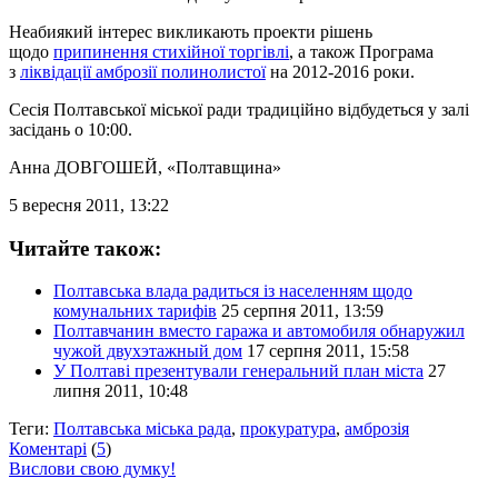
Неабиякий інтерес викликають проекти рішень
щодо
припинення стихійної торгівлі
, а також Програма
з
ліквідації амброзії полинолистої
на 2012-2016 роки.
Сесія Полтавської міської ради традиційно відбудеться у залі
засідань о 10:00.
Анна ДОВГОШЕЙ
, «Полтавщина»
5 вересня 2011, 13:22
Читайте також:
Полтавська влада радиться із населенням щодо
комунальних тарифів
25 серпня 2011, 13:59
Полтавчанин вместо гаража и автомобиля обнаружил
чужой двухэтажный дом
17 серпня 2011, 15:58
У Полтаві презентували генеральний план міста
27
липня 2011, 10:48
Теги:
Полтавська міська рада
,
прокуратура
,
амброзія
Коментарі
(
5
)
Вислови свою думку!