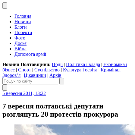
Головна
Новини
Блоги
Проекти
Фото
Досьє
Війна
Допомога армії
Новини Полтавщини:
Події
|
Політика і влада
|
Економіка і
бізнес
|
Спорт
|
Суспільство
|
Культура і освіта
|
Кримінал
|
Здоров’я
|
Цікавинки
|
Архів
5 вересня 2011, 13:22
7 вересня полтавські депутати
розглянуть 20 протестів прокурора