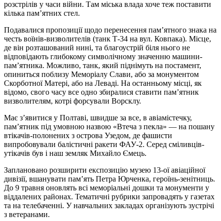
розстрілів у часи війни. Там міська влада хоче теж поставити
кілька пам’ятних стел.
Подавалися пропозиції щодо перенесення пам’ятного знака на
честь воїнів-визволителів (танк Т-34 на вул. Ковпака). Місце,
де він розташований нині, та благоустрій біля нього не
відповідають глибокому символічному значенню машини-
пам’ятника. Можливо, танк, який піднімуть на постамент,
опиниться поблизу Меморіалу Слави, або за монументом
Скорботної Матері, або на Леваді. На останньому місці, як
відомо, свого часу все одно збиралися ставити пам’ятник
визволителям, котрі форсували Ворсклу.
Має з’явитися у Полтаві, швидше за все, в авіамістечку,
пам’ятник під умовною назвою «Втеча з пекла» — на пошану
втікачів-полонених з острова Узедом, де фашисти
випробовували балістичні ракети ФАУ-2. Серед сміливців-
утікачів був і наш земляк Михайло Ємець.
Заплановано розширити експозицію музею 13-ої авіаційної
дивізії, вшанувати пам’ять Петра Юрченка, героїнь-зенітниць.
До 9 травня оновлять всі меморіальні дошки та монументи у
віддалених районах. Тематичні рубрики запровадять у газетах
та на телебаченні. У навчальних закладах організують зустрічі
з ветеранами.