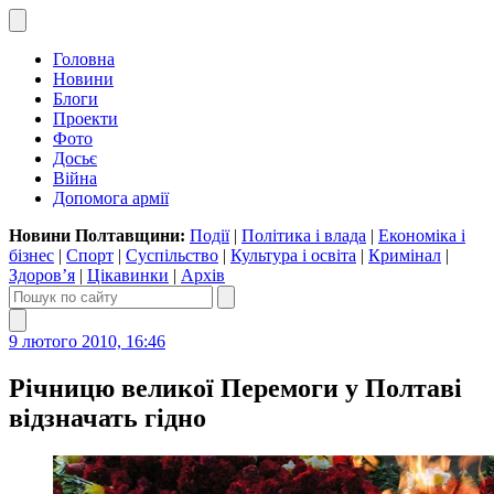
Головна
Новини
Блоги
Проекти
Фото
Досьє
Війна
Допомога армії
Новини Полтавщини:
Події
|
Політика і влада
|
Економіка і
бізнес
|
Спорт
|
Суспільство
|
Культура і освіта
|
Кримінал
|
Здоров’я
|
Цікавинки
|
Архів
9 лютого 2010, 16:46
Річницю великої Перемоги у Полтаві
відзначать гідно