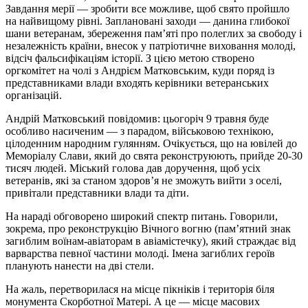
Завдання мерії — зробити все можливе, щоб свято пройшло
на найвищому рівні. Заплановані заходи — данина глибокої
шани ветеранам, збереження пам’яті про полеглих за свободу і
незалежність країни, внесок у патріотичне виховання молоді,
відсіч фальсифікаціям історії. З цією метою створено
оргкомітет на чолі з Андрієм Матковським, куди поряд із
представниками влади входять керівники ветеранських
організацій.
Андрій Матковський повідомив: цьогоріч 9 травня буде
особливо насиченим — з парадом, військовою технікою,
цілоденним народним гулянням. Очікується, що на ювілей до
Меморіалу Слави, який до свята реконструюють, прийде 20-30
тисяч людей. Міський голова дав доручення, щоб усіх
ветеранів, які за станом здоров’я не зможуть вийти з оселі,
привітали представники влади та діти.
На нараді обговорено широкий спектр питань. Говорили,
зокрема, про реконструкцію Вічного вогню (пам’ятний знак
загиблим воїнам-авіаторам в авіамістечку), який страждає від
варварства певної частини молоді. Імена загиблих героїв
планують нанести на дві стели.
На жаль, перетворилася на місце пікніків і територія біля
монумента Скорботної Матері. А це — місце масових