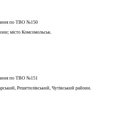
вання по ТВО №150
ни; місто Комсомольськ.
вання по ТВО №151
ський, Решетилівський, Чутівський райони.