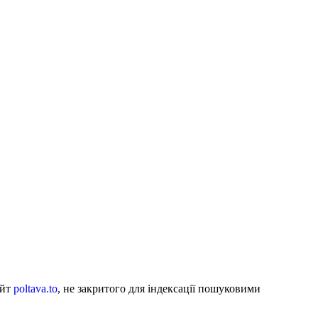
айт
poltava.to
, не закритого для індексації пошуковими