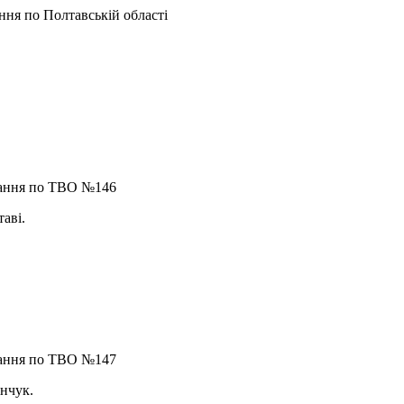
ння по Полтавській області
вання по ТВО №146
аві.
вання по ТВО №147
нчук.