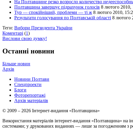
На Полтавщине резко возросло количество недееспособн
Полтавщина завершує підрахунок голосів
8 лютого 2010, 
Тур — спокійніший, проблеми — ті ж
8 лютого 2010, 15:
Результати голосування по Полтавській області
8 лютого 
Теги:
Вибори Президента України
Коментарі
(
1
)
Вислови свою думку!
Останні новини
Більше новин
Архів
Новини Полтави
Спецпроекти
Блоги
Фоторепортажі
Архів матеріалів
© 2009 – 2026 Інтернет-видання «Полтавщина»
Використання матеріалів інтернет-видання «Полтавщина» на ін
системами; у друкованих виданнях — лише за погодженням з р