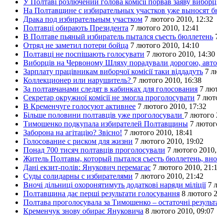
У Полтаві розлючений голова комісії порвав заяву виборц
На Полтавщине с избирательных участков уже выносят 
Драка под избирательным участком
7 лютого 2010, 12:32
Полтавці обирають Президента
7 лютого 2010, 12:41
В Полтаве пьяный избиратель пытался съесть бюллетень
Отряд не заметил потери бойца
7 лютого 2010, 14:10
Полтавці не поспішають голосувати
7 лютого 2010, 14:30
Виборців на Червоному Шляху порадували дорогою, авто
Зарплату працівникам виборчої комісії таки віддадуть
7 л
Коллекционер или нарушитель?
7 лютого 2010, 16:38
За полтавчанами следят в кабинках для голосования
7 лют
Секретар окружної комісії не змогла проголосувати
7 лют
В Кременчуге голосуют активнее
7 лютого 2010, 17:32
Більше половини полтавців уже проголосували
7 лютого 
Тимошенко подкупала избирателей Полтавщины
7 лютог
Заборона на агітацію? Звісно!
7 лютого 2010, 18:41
Голосование с риском для жизни
7 лютого 2010, 19:02
Понад 700 тисяч полтавців проголосували
7 лютого 2010,
Житель Полтавы, который пытался съесть бюллетень, вно
Дані екзит-полів: Янукович перемагає
7 лютого 2010, 21:
Суды солидарны с избирателями
7 лютого 2010, 21:42
Вночі дільниці охоронятимуть додаткові наряди міліції
7 
Полтавщина дає перші результати голосування
8 лютого 2
Полтава проголосувала за Тимошенко – остаточні результ
Кременчук знову обирає Януковича
8 лютого 2010, 09:07