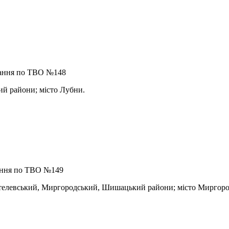
вання по ТВО №148
й райони; місто Лубни.
ання по ТВО №149
телевський, Миргородський, Шишацький райони; місто Миргоро