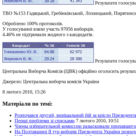
Результати голосу
ТВО №153 Гадяцький, Гребінківський, Лохвицький, Пирятинс
Оброблено 100% протоколів.
У голосуванні взяли участь 97056 виборців.
4.46% не підтримали жодного з кандидатів.
Результати голосу
Центральна Виборча Комісія (ЦВК) офіційно оголосить результ
Джерело: Центральна виборча комісія України
8 лютого 2010, 15:26
Матеріали по темі:
Розпочався другий, вирішальний бій за крісло Президент
Перші проблеми зі списками
7 лютого 2010, 10:51
Члены избирательной комиссии разыскивали пропавшего
На Полтавщині ІІ тур виборів Президента України розпоча