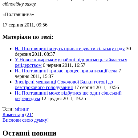
відповідну заяву.
«Полтавщина»
17 серпня 2011, 09:56
Матеріали по темі:
На Полтавщині хочуть приватизувати сільську раду
30
березня 2011, 08:37
У Новосанжарському районі підприємець займається
рейдерством
6 червня 2011, 16:57
На Полтавщині триває процес приватизації села
7
червня 2011, 15:37
Зневірені мешканці Соколової Балки готові до
безстрокового голодування
17 серпня 2011, 10:56
На Полтавщині може відбутися ще один сільський
референдум
12 грудня 2011, 19:25
Теги:
мітинг
Коментарі
(
21
)
Вислови свою думку!
Останні новини