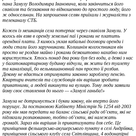
пана Замулу Володимира Івановича, коли закінчиться його
свавілля та беззаконня по відношенню до простого люду, його
ж односельчан. На запрошення селян приїхали і журналісти з
телеканалу СТБ.
Кожен із мешканців села потерпає через свавілля Замули. У
когось він взяв в оренду земельні паї і роками не платить
орендної плати. З кимось уклав кабальні договори оренди і
люди стали його заручниками. Колишнім колгоспникам він
просто не роздав майно і роками безкоштовно нахабно ним
користується. Хтось понад два роки був без води, а деякі з нас
у багатоквартирному будинку відчули, як жити без туалету
та каналізації, бо вельмишановний пан просто її розбив.
Декому не вдається отримувати законно зароблену пенсію.
Квартири вчителів та службовців він вирішив зробити
приватними, а людей викинути на вулицю. Тому люди заявили
йому своє ставлення до нього — «Замулі ганьба!»
Замула не дотримується і букви закону, він вперто його
порушує. За постановою Кабінету Міністрів № 1254 від 2003
року він мав передати на баланс сільської ради об’єкти, які не
підлягали розпаюванню, тобто об’єкти, які належать
громаді. Зараз він вирішив їх приватизувати для себе. Це
приміщення фельшерсько-акушерського пункту в селі Андріївка,
приміщення сільського клубу села Світлівщина, 4 водонапірні