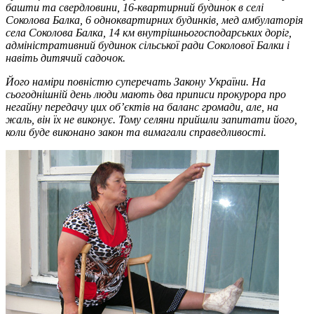
башти та свердловини, 16-квартирний будинок в селі
Соколова Балка, 6 одноквартирних будинків, мед амбулаторія
села Соколова Балка, 14 км внутрішньогосподарських доріг,
адміністративний будинок сільської ради Соколової Балки і
навіть дитячий садочок.
Його наміри повністю суперечать Закону України. На
сьогоднішній день люди мають два приписи прокурора про
негайну передачу цих об’єктів на баланс громади, але, на
жаль, він їх не виконує. Тому селяни прийшли запитати його,
коли буде виконано закон та вимагали справедливості.