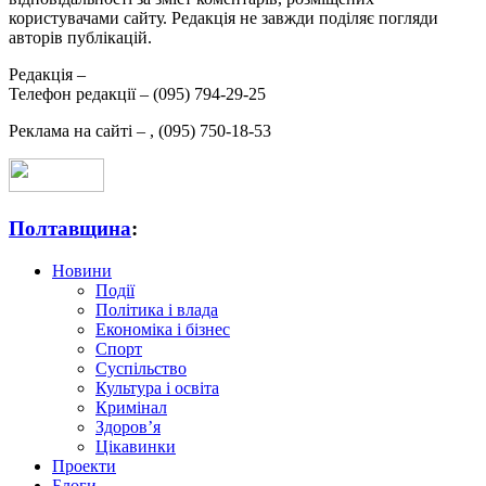
користувачами сайту. Редакція не завжди поділяє погляди
авторів публікацій.
Редакція –
Телефон редакції –
(095) 794-29-25
Реклама на сайті –
,
(095) 750-18-53
Полтавщина
:
Новини
Події
Політика і влада
Економіка і бізнес
Спорт
Суспільство
Культура і освіта
Кримінал
Здоров’я
Цікавинки
Проекти
Блоги