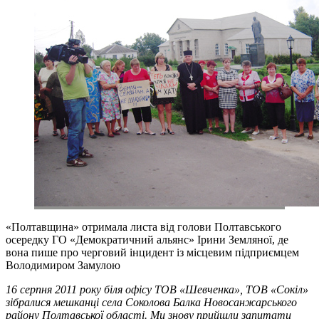
«Полтавщина» отримала листа від голови Полтавського
осередку ГО «Демократичний альянс» Ірини Земляної, де
вона пише про черговий інцидент із місцевим підприємцем
Володимиром Замулою
16 серпня 2011 року біля офісу ТОВ «Шевченка», ТОВ «Сокіл»
зібралися мешканці села Соколова Балка Новосанжарського
району Полтавської області. Ми знову прийшли запитати