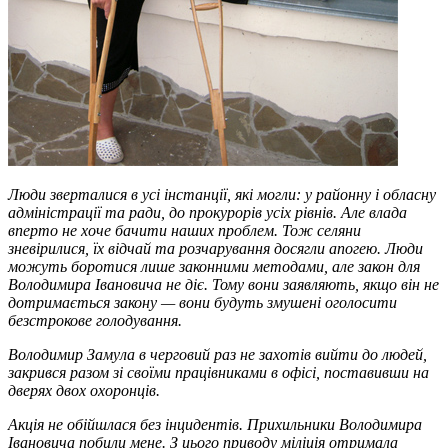
Люди зверталися в усі інстанції, які могли: у районну і обласну
адміністрації та ради, до прокурорів усіх рівнів. Але влада
вперто не хоче бачити наших проблем. Тож селяни
зневірилися, їх відчай та розчарування досягли апогею. Люди
можуть боротися лише законними методами, але закон для
Володимира Івановича не діє. Тому вони заявляють, якщо він не
дотримається закону — вони будуть змушені оголосити
безстрокове голодування.
Володимир Замула в черговий раз не захотів вийти до людей,
закрився разом зі своїми працівниками в офісі, поставивши на
дверях двох охоронців.
Акція не обійшлася без інцидентів. Прихильники Володимира
Івановича побили мене. З цього приводу міліція отримала