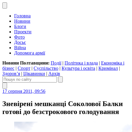
Головна
Новини
Блоги
Проекти
Фото
Досьє
Війна
Допомога армії
Новини Полтавщини:
Події
|
Політика і влада
|
Економіка і
бізнес
|
Спорт
|
Суспільство
|
Культура і освіта
|
Кримінал
|
Здоров’я
|
Цікавинки
|
Архів
17 серпня 2011, 09:56
Зневірені мешканці Соколової Балки
готові до безстрокового голодування