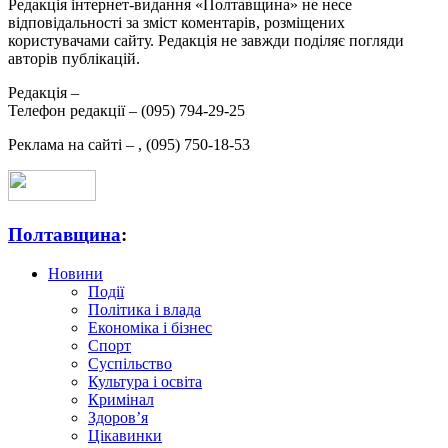
Редакція інтернет-видання «Полтавщина» не несе
відповідальності за зміст коментарів, розміщених
користувачами сайту. Редакція не завжди поділяє погляди
авторів публікацій.
Редакція –
Телефон редакції –
(095) 794-29-25
Реклама на сайті –
,
(095) 750-18-53
Полтавщина
:
Новини
Події
Політика і влада
Економіка і бізнес
Спорт
Суспільство
Культура і освіта
Кримінал
Здоров’я
Цікавинки