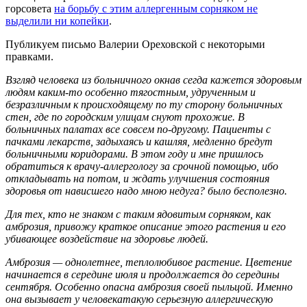
горсовета
на борьбу с этим аллергенным сорняком не
выделили ни копейки
.
Публикуем письмо Валерии Ореховской с некоторыми
правками.
Взгляд человека из больничного окнав сегда кажется здоровым
людям каким-то особенно тягостным, удрученным и
безразличным к происходящему по ту сторону больничных
стен, где по городским улицам снуют прохожие. В
больничных палатах все совсем по-другому. Пациенты с
пачками лекарств, задыхаясь и кашляя, медленно бредут
больничными коридорами. В этом году и мне пришлось
обратиться к врачу-аллергологу за срочной помощью, ибо
откладывать на потом, и ждать улучшения состояния
здоровья от нависшего надо мною недуга? было бесполезно.
Для тех, кто не знаком с таким ядовитым сорняком, как
амброзия, привожу краткое описание этого растения и его
убивающее воздействие на здоровье людей.
Амброзия — однолетнее, теплолюбивое растение. Цветение
начинается в середине июля и продолжается до середины
сентября. Особенно опасна амброзия своей пыльцой. Именно
она вызывает у человекатакую серьезную аллергическую