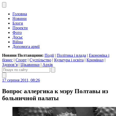
Головна
Новини
Блоги
Проекти
Фото
Досьє
Війна
Допомога армії
Новини Полтавщини:
Події
|
Політика і влада
|
Економіка і
бізнес
|
Спорт
|
Суспільство
|
Культура і освіта
|
Кримінал
|
Здоров’я
|
Цікавинки
|
Архів
17 серпня 2011, 08:26
Вопрос аллергика к мэру Полтавы из
больничной палаты