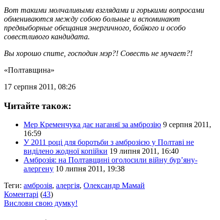
Вот такими молчаливыми взглядами и горькими вопросами
обмениваются между собою больные и вспоминают
предвыборные обещания энергичного, бойкого и особо
совестливого кандидата.
Вы хорошо спите, господин мэр?! Совесть не мучает?!
«Полтавщина»
17 серпня 2011, 08:26
Читайте також:
Мер Кременчука дає наганяї за амброзію
9 серпня 2011,
16:59
У 2011 році для боротьби з амброзією у Полтаві не
виділено жодної копійки
19 липня 2011, 16:40
Амброзія: на Полтавщині оголосили війну бур’яну-
алергену
10 липня 2011, 19:38
Теги:
амброзія
,
алергія
,
Олександр Мамай
Коментарі
(
43
)
Вислови свою думку!