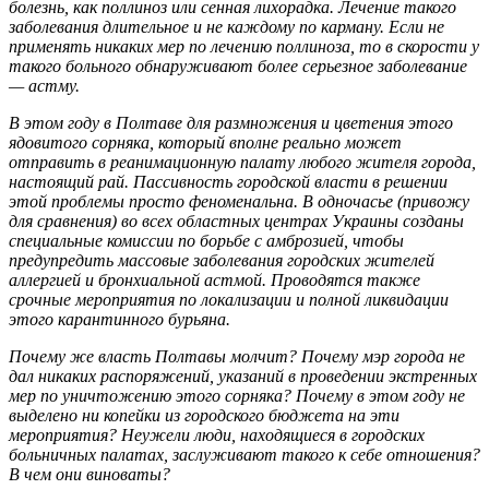
болезнь, как поллиноз или сенная лихорадка. Лечение такого
заболевания длительное и не каждому по карману. Если не
применять никаких мер по лечению поллиноза, то в скорости у
такого больного обнаруживают более серьезное заболевание
— астму.
В этом году в Полтаве для размножения и цветения этого
ядовитого сорняка, который вполне реально может
отправить в реанимационную палату любого жителя города,
настоящий рай. Пассивность городской власти в решении
этой проблемы просто феноменальна. В одночасье (привожу
для сравнения) во всех областных центрах Украины созданы
специальные комиссии по борьбе с амброзией, чтобы
предупредить массовые заболевания городских жителей
аллергией и бронхиальной астмой. Проводятся также
срочные мероприятия по локализации и полной ликвидации
этого карантинного бурьяна.
Почему же власть Полтавы молчит? Почему мэр города не
дал никаких распоряжений, указаний в проведении экстренных
мер по уничтожению этого сорняка? Почему в этом году не
выделено ни копейки из городского бюджета на эти
мероприятия? Неужели люди, находящиеся в городских
больничных палатах, заслуживают такого к себе отношения?
В чем они виноваты?