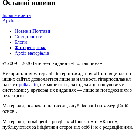
Останні новини
Більше новин
Архів
Новини Полтави
Спецпроекти
Блоги
Фоторепортажі
Архів матеріалів
© 2009 – 2026 Інтернет-видання «Полтавщина»
Використання матеріалів інтернет-видання «Полтавщина» на
інших сайтах дозволяється лише за наявності гіперпосилання
на сайт
poltava.to
, не закритого для індексації пошуковими
системами; у друкованих виданнях — лише за погодженням з
редакцією.
Матеріали, позначені написом
, опубліковані на комерційній
основі.
Матеріали, розміщені в розділах «Проекти» та «Блоги»,
публікуються за ініціативи сторонніх осіб і не є редакційними.