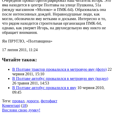
Очередной провал сфотографировал наш читатель Игорь. Это
яма находится в центре Полтавы на улице Пушкина, 51а
(между магазином «Молоко» и ПМК-64). Образовалась она
после интенсивных дождей. Неравнодушные люди, как
могли, обозначили яму ветками и досками. Интересно и то,
что рядом находится строительная организация ПМК-64,
однако, как уверяет Игорь, на двухнедельную яму никто не
обращает внимания.
Ян ПРУГЛО
, «Полтавщина»
17 липня 2011, 11:24
Читайте також:
В Полтаве трактор провалился в метровую яму (фото)
22
червня 2011, 15:10
В Полтаве автобус провалился в метровую яму (видео)
26 травня 2011, 14:53
В Полтаве автобус провалился в яму
10 червня 2010,
09:45
Теги:
провал
,
дороги
,
фотофакт
Коментарі
(
18
)
Вислови свою думку!