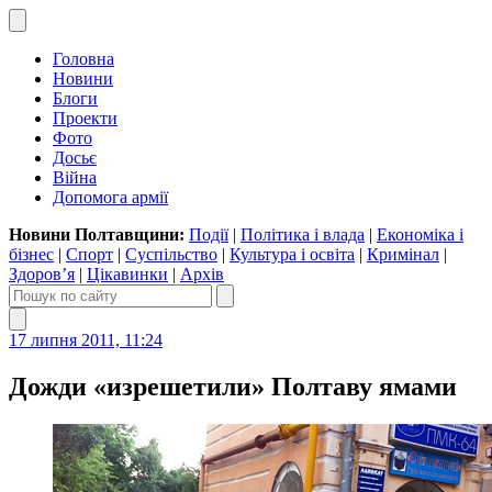
Головна
Новини
Блоги
Проекти
Фото
Досьє
Війна
Допомога армії
Новини Полтавщини:
Події
|
Політика і влада
|
Економіка і
бізнес
|
Спорт
|
Суспільство
|
Культура і освіта
|
Кримінал
|
Здоров’я
|
Цікавинки
|
Архів
17 липня 2011, 11:24
Дожди «изрешетили» Полтаву ямами