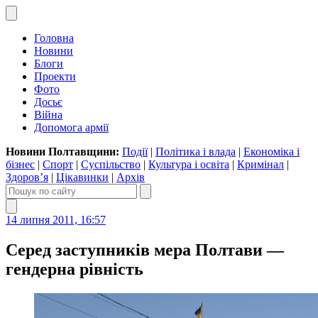
Головна
Новини
Блоги
Проекти
Фото
Досьє
Війна
Допомога армії
Новини Полтавщини:
Події
|
Політика і влада
|
Економіка і
бізнес
|
Спорт
|
Суспільство
|
Культура і освіта
|
Кримінал
|
Здоров’я
|
Цікавинки
|
Архів
14 липня 2011, 16:57
Серед заступників мера Полтави —
гендерна рівність