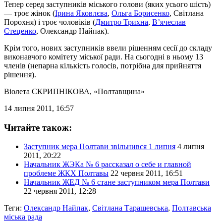
Тепер серед заступників міського голови (яких усього шість)
— троє жінок (
Ірина Яковлєва
,
Ольга Борисенко
, Світлана
Порохня) і троє чоловіків (
Дмитро Трихна
,
В’ячеслав
Стеценко
, Олександр Найпак).
Крім того, нових заступників ввели рішенням сесії до складу
виконавчого комітету міської ради. На сьогодні в ньому 13
членів (непарна кількість голосів, потрібна для прийняття
рішення).
Віолета СКРИПНІКОВА
, «Полтавщина»
14 липня 2011, 16:57
Читайте також:
Заступник мера Полтави звільнився 1 липня
4 липня
2011, 20:22
Начальник ЖЭКа № 6 рассказал о себе и главной
проблеме ЖКХ Полтавы
22 червня 2011, 16:51
Начальник ЖЕД № 6 стане заступником мера Полтави
22 червня 2011, 12:28
Теги:
Олександр Найпак
,
Світлана Тарашевська
,
Полтавська
міська рада