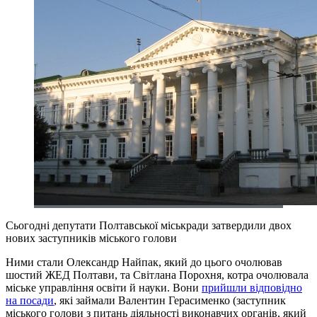
Сьогодні депутати Полтавської міськради затвердили двох
нових заступників міського голови
Ними стали Олександр Найпак, який до цього очолював
шостий ЖЕД Полтави, та Світлана Порохня, котра очолювала
міське управління освіти й науки. Вони
прийшли відповідно
на посади
, які займали Валентин Герасименко (заступник
міського голови з питань діяльності виконавчих органів, який